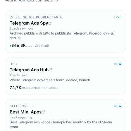
INTELLIGENCE PUBBLICITARIA
LIVE
Telegram Ads Spy
tgadsspy.com
Archivio pubblico di tutta la pubblicità Telegram. Ricerca, avvisi,
analisi.
346,3K
creatività rivali
HUB
NEW
Telegram Ads Hub
tgads.net
Where Telegram advertisers learn, decide, launch.
74,7K
inserzionisti da studiare
SELEZIONE
NEW
Best Mini Apps
bestapps.tg
Best Telegram mini-apps · handpicked monthly by the G.Media
team.