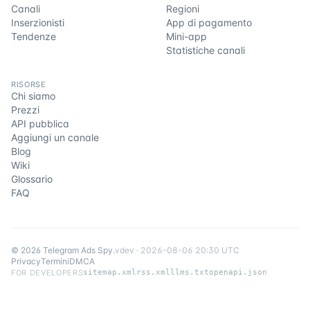
Canali
Regioni
Inserzionisti
App di pagamento
Tendenze
Mini-app
Statistiche canali
RISORSE
Chi siamo
Prezzi
API pubblica
Aggiungi un canale
Blog
Wiki
Glossario
FAQ
©
2026
Telegram Ads Spy
.
v
dev
·
2026-08-06 20:30 UTC
Privacy
Termini
DMCA
FOR DEVELOPERS
sitemap.xml
rss.xml
llms.txt
openapi.json