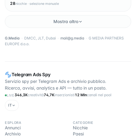
28
nicchie · selezione manuale
Mostra altro
G.Media
·
DMCC, JLT, Dubai
·
mail@g.media
·
G MEDIA PARTNERS
EUROPE d.o.o.
Telegram Ads Spy
Servizio spy per Telegram Ads e archivio pubblico.
Ricerca, avvisi, analytics e API — tutto in un posto.
346,3K
creatività
74,7K
inserzionisti
12 Mln
canali nel pool
LIVE
IT
ESPLORA
CATEGORIE
Annunci
Nicchie
Archivio
Paesi