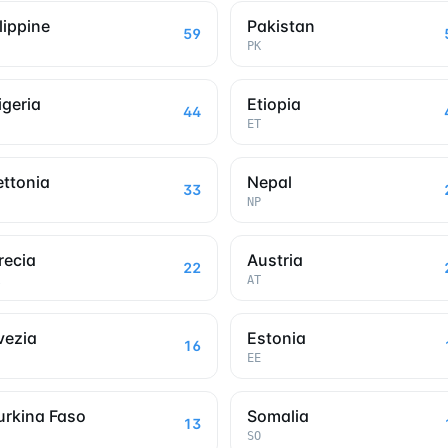
ilippine
Pakistan
59
PK
igeria
Etiopia
44
ET
ettonia
Nepal
33
NP
recia
Austria
22
AT
vezia
Estonia
16
EE
urkina Faso
Somalia
13
SO