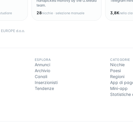
handpicked monthly by the G.Media
Telegram mini
team.
28
3,8K
studiare
nicchie · selezione manuale
nella cla
EUROPE d.o.o.
ESPLORA
CATEGORIE
Annunci
Nicchie
Archivio
Paesi
Canali
Regioni
Inserzionisti
App di pa
Tendenze
Mini-app
Statistiche 