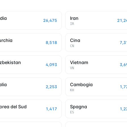
ndia
Iran
26,475
21,2
IR
urchia
Cina
8,518
7,3
CN
zbekistan
Vietnam
4,093
3,6
VN
alia
Cambogia
2,253
1,7
KH
orea del Sud
Spagna
1,417
1,2
ES