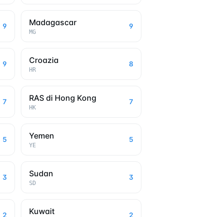
Madagascar
9
9
MG
Croazia
9
8
HR
RAS di Hong Kong
7
7
HK
Yemen
5
5
YE
Sudan
3
3
SD
Kuwait
2
2