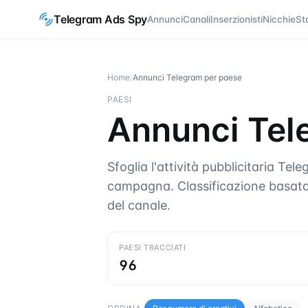
Telegram Ads Spy
Annunci
Canali
Inserzionisti
Nicchie
St
Home
/
Annunci Telegram per paese
PAESI
Annunci Tel
Sfoglia l'attività pubblicitaria Te
campagna. Classificazione basata 
del canale.
PAESI TRACCIATI
96