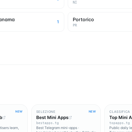
NI
anama
Portorico
1
PR
SELEZIONE
CLASSIFICA
NEW
NEW
b
Best Mini Apps
Top Mini 
bestapps.tg
topapps.tg
isers learn,
Best Telegram mini-apps ·
Public daily 