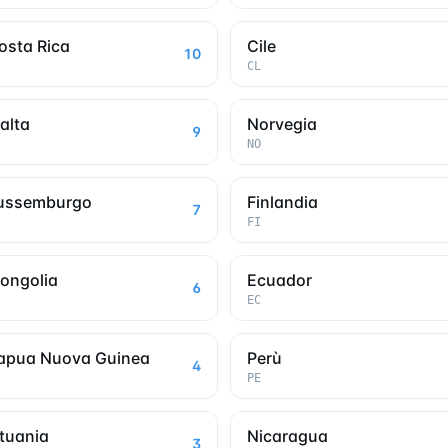
osta Rica
Cile
10
CL
alta
Norvegia
9
NO
ussemburgo
Finlandia
7
FI
ongolia
Ecuador
6
EC
apua Nuova Guinea
Perù
4
PE
ituania
Nicaragua
3