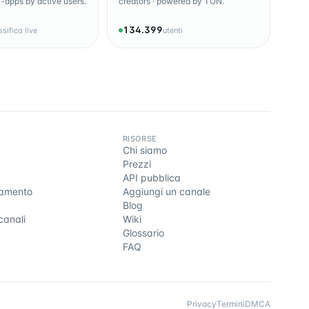
-apps by active users.
creators · powered by TON.
134.399
ssifica live
utenti
RISORSE
Chi siamo
Prezzi
API pubblica
gamento
Aggiungi un canale
Blog
canali
Wiki
Glossario
FAQ
Privacy
Termini
DMCA