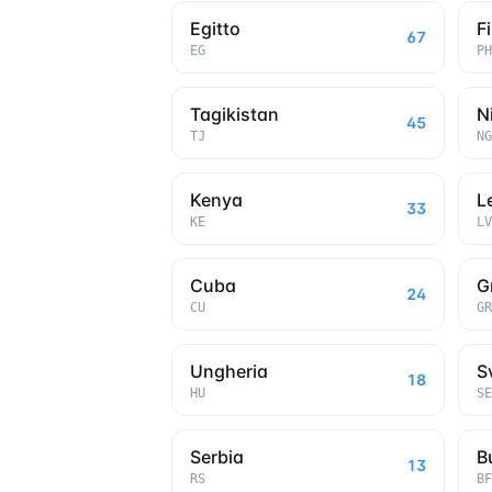
Egitto
F
67
EG
PH
Tagikistan
N
45
TJ
NG
Kenya
L
33
KE
LV
Cuba
G
24
CU
GR
Ungheria
S
18
HU
SE
Serbia
B
13
RS
BF