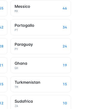
Messico
55
46
MX
Portogallo
42
34
PT
Paraguay
28
24
PY
Ghana
21
19
GH
Turkmenistan
15
15
TM
Sudafrica
12
10
ZA