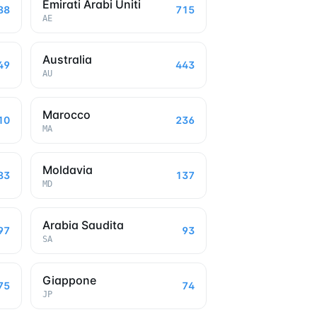
Emirati Arabi Uniti
88
715
AE
Australia
49
443
AU
Marocco
10
236
MA
Moldavia
83
137
MD
Arabia Saudita
97
93
SA
Giappone
75
74
JP