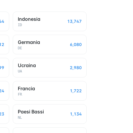
Indonesia
44
13,747
ID
Germania
12
6,080
DE
Ucraina
99
2,980
UA
Francia
24
1,722
FR
Paesi Bassi
23
1,134
NL