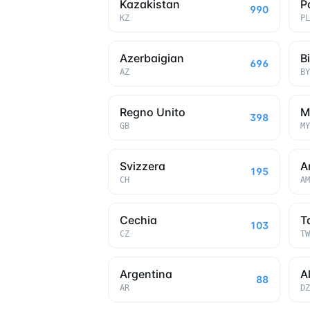
Kazakistan
P
990
KZ
PL
Azerbaigian
B
696
AZ
BY
Regno Unito
M
398
GB
MY
Svizzera
A
195
CH
AM
Cechia
T
103
CZ
TW
Argentina
A
88
AR
DZ