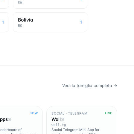
KW
Bolivia
1
1
BO
Vedi la famiglia completa →
SOCIAL · TELEGRAM
NEW
LIVE
Apps
Wall
wall.tg
leaderboard of
Social Telegram Mini App for