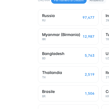
ORDINA
Per numero di creativi
Alfabetico
Russia
I
97,477
RU
IN
Myanmar (Birmania)
T
12,987
MM
TR
Bangladesh
U
5,763
BD
UZ
Thailandia
It
2,519
TH
IT
Brasile
C
1,506
BR
KR