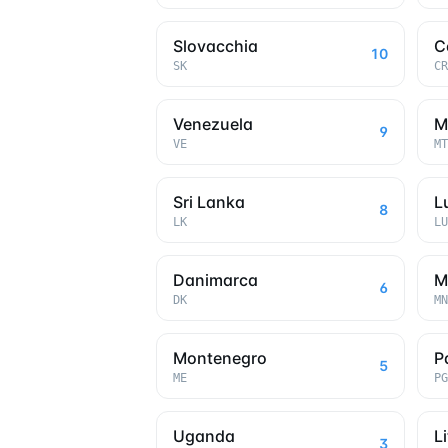
Slovacchia
C
10
SK
CR
Venezuela
M
9
VE
MT
Sri Lanka
L
8
LK
LU
Danimarca
M
6
DK
MN
Montenegro
P
5
ME
PG
Uganda
L
3