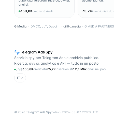
pubblicità Telegram. Ricerca, avvisi,
decide, launch.
analisi.
350,8K
75,2K
creatività rivali
inserzionisti da 
G.Media
·
DMCC, JLT, Dubai
·
mail@g.media
·
G MEDIA PARTNERS 
Telegram Ads Spy
Servizio spy per Telegram Ads e archivio pubblico.
Ricerca, avvisi, analytics e API — tutto in un posto.
350,8K
creatività
75,2K
inserzionisti
12,1 Mln
canali nel pool
LIVE
IT
©
2026
Telegram Ads Spy
.
v
dev
·
2026-08-07 22:20 UTC