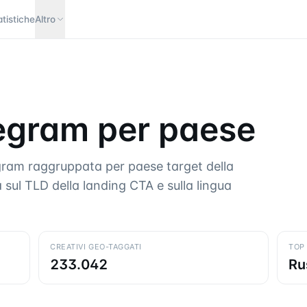
atistiche
Altro
egram per paese
legram raggruppata per paese target della
sul TLD della landing CTA e sulla lingua
CREATIVI GEO-TAGGATI
TOP
233.042
Ru