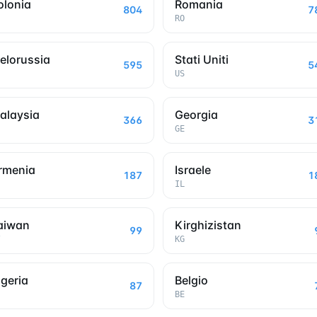
olonia
Romania
804
7
RO
ielorussia
Stati Uniti
595
5
US
alaysia
Georgia
366
3
GE
rmenia
Israele
187
1
IL
aiwan
Kirghizistan
99
KG
lgeria
Belgio
87
BE