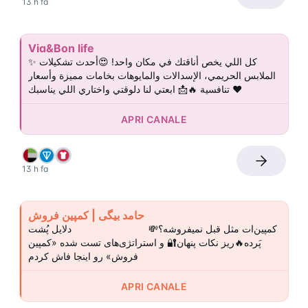
13 h fa
Via&Bon life
✨ كل اللي يخص أناقتك في مكان واحد! 😍أحدث تشكيلات 
الملابس الحريمي، الإسدالات والمايوهات بخامات مميزة وأسعار 
تنافسية 🔥📩 ابعتي لنا دلوقتي واختاري اللي يناسبك ❤️
APRI CANALE
13 h fa
حامد بیگی | کمپین فروش
کمپین‌ات مثل قبل نمیفروشه؟💸                            دلایل پُشت 
پَرده🔥ریز نکات پنهان🔐 و استراتژی‌های تست شده «کمپین 
فروش» رو اینجا فاش کردم
APRI CANALE