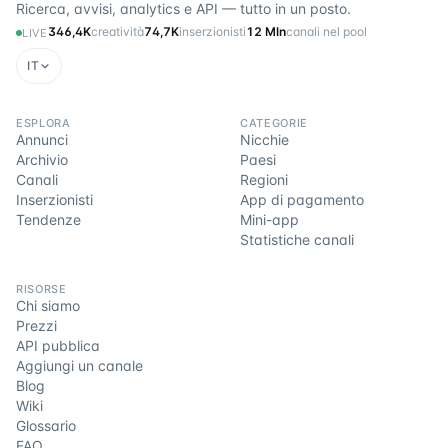
Ricerca, avvisi, analytics e API — tutto in un posto.
346,4K
creatività
74,7K
inserzionisti
12 Mln
canali nel pool
LIVE
IT
ESPLORA
CATEGORIE
Annunci
Nicchie
Archivio
Paesi
Canali
Regioni
Inserzionisti
App di pagamento
Tendenze
Mini-app
Statistiche canali
RISORSE
Chi siamo
Prezzi
API pubblica
Aggiungi un canale
Blog
Wiki
Glossario
FAQ