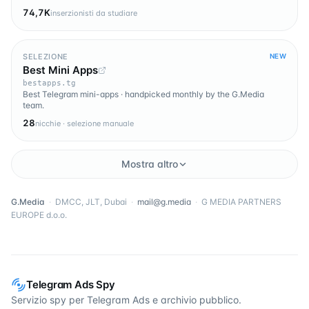
74,7K
inserzionisti da studiare
SELEZIONE
NEW
Best Mini Apps
bestapps.tg
Best Telegram mini-apps · handpicked monthly by the G.Media
team.
28
nicchie · selezione manuale
Mostra altro
G.Media
·
DMCC, JLT, Dubai
·
mail@g.media
·
G MEDIA PARTNERS
EUROPE d.o.o.
Telegram Ads Spy
Servizio spy per Telegram Ads e archivio pubblico.