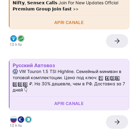
𝗡𝗶𝗳𝘁𝘆, 𝗦𝗲𝗻𝘀𝗲𝘅 𝗖𝗮𝗹𝗹𝘀 Join For New Updates Offcial 
𝗣𝗿𝗲𝗺𝗶𝘂𝗺 𝗚𝗿𝗼𝘂𝗽 𝗝𝗼𝗶𝗻 𝗳𝗮𝘀𝘁 >>
APRI CANALE
13 h fa
Русский Автовоз
 VW Touran 1.5 TSI Highline. Семейный минивэн в 
топовой комплектации. Цена под ключ: 
1️⃣
4️⃣
3️⃣
6️⃣
 ₽. На 30% дешевле, чем в РФ. Доставка за 7 
0️⃣
0️⃣
0️⃣
дней 👇
APRI CANALE
13 h fa