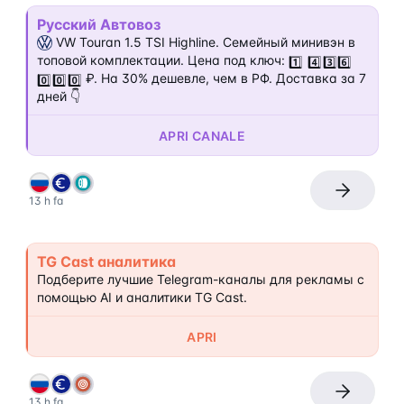
Русский Автовоз
 VW Touran 1.5 TSI Highline. Семейный минивэн в 
топовой комплектации. Цена под ключ: 
1️⃣
4️⃣
3️⃣
6️⃣
 ₽. На 30% дешевле, чем в РФ. Доставка за 7 
0️⃣
0️⃣
0️⃣
дней 👇
APRI CANALE
13 h fa
TG Cast аналитика
Подберите лучшие Telegram-каналы для рекламы с 
помощью AI и аналитики TG Cast.
APRI
13 h fa