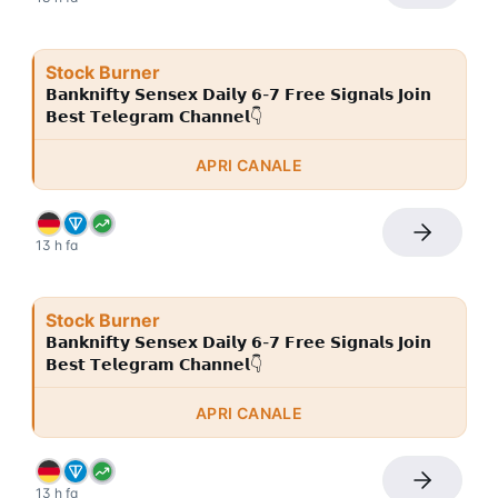
Stock Burner
𝗕𝗮𝗻𝗸𝗻𝗶𝗳𝘁𝘆 𝗦𝗲𝗻𝘀𝗲𝘅 𝗗𝗮𝗶𝗹𝘆 𝟲-𝟳 𝗙𝗿𝗲𝗲 𝗦𝗶𝗴𝗻𝗮𝗹𝘀 𝗝𝗼𝗶𝗻 
𝗕𝗲𝘀𝘁 𝗧𝗲𝗹𝗲𝗴𝗿𝗮𝗺 𝗖𝗵𝗮𝗻𝗻𝗲𝗹👇
APRI CANALE
13 h fa
Stock Burner
𝗕𝗮𝗻𝗸𝗻𝗶𝗳𝘁𝘆 𝗦𝗲𝗻𝘀𝗲𝘅 𝗗𝗮𝗶𝗹𝘆 𝟲-𝟳 𝗙𝗿𝗲𝗲 𝗦𝗶𝗴𝗻𝗮𝗹𝘀 𝗝𝗼𝗶𝗻 
𝗕𝗲𝘀𝘁 𝗧𝗲𝗹𝗲𝗴𝗿𝗮𝗺 𝗖𝗵𝗮𝗻𝗻𝗲𝗹👇
APRI CANALE
13 h fa