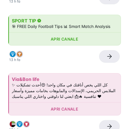
13 h fa
SPORT TIP ⚽️
🎯 FREE Daily Football Tips 📊 Smart Match Analysis
APRI CANALE
13 h fa
Via&Bon life
✨ كل اللي يخص أناقتك في مكان واحد! 😍أحدث تشكيلات 
الملابس الحريمي، الإسدالات والمايوهات بخامات مميزة وأسعار 
تنافسية 🔥📩 ابعتي لنا دلوقتي واختاري اللي يناسبك ❤️
APRI CANALE