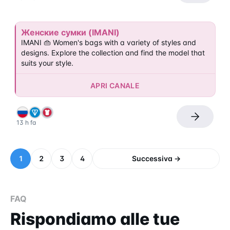
Женские сумки (IMANI)
IMANI 👜 Women's bags with a variety of styles and 
designs. Explore the collection and find the model that 
suits your style.
APRI CANALE
13 h fa
1
2
3
4
Successiva →
FAQ
Rispondiamo alle tue