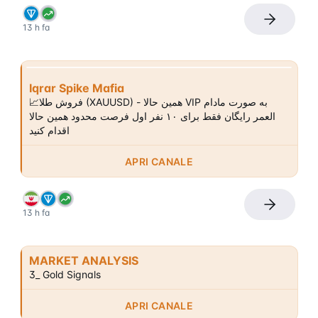
13 h fa
Iqrar Spike Mafia
📈فروش طلا (XAUUSD) - همین حالا VIP به صورت مادام 
العمر رایگان فقط برای ۱۰ نفر اول فرصت محدود همین حالا 
اقدام کنید
APRI CANALE
13 h fa
MARKET ANALYSIS
3_ Gold Signals
APRI CANALE