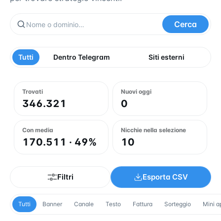
Cerca
Tutti
Dentro Telegram
Siti esterni
Trovati
Nuovi oggi
346.321
0
Con media
Nicchie nella selezione
170.511 · 49%
10
Filtri
Esporta CSV
Tutti
Banner
Canale
Testo
Fattura
Sorteggio
Mini a