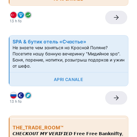
13 h fa
SPA & бутик отель «Счастье»
Не знаете чем заняться на Красной Поляне? 
Посетите нашу банную вечеринку "Мидийное spa". 
Баня, парение, напитки, розыгрыш подарков и ужин 
от шефа.
APRI CANALE
13 h fa
THE_TRADE_ROOM™
𝘾𝙃𝙀𝘾𝙆𝙊𝙐𝙏 𝙈𝙔 𝙑𝙀𝙍𝙄𝙁𝙄𝙀𝘿 𝗙𝗿𝗲𝗲 𝗙𝗿𝗲𝗲 𝗕𝗮𝗻𝗸𝗻𝗶𝗳𝘁𝘆, 