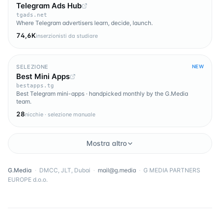
Telegram Ads Hub
tgads.net
Where Telegram advertisers learn, decide, launch.
74,6K
inserzionisti da studiare
SELEZIONE
NEW
Best Mini Apps
bestapps.tg
Best Telegram mini-apps · handpicked monthly by the G.Media
team.
28
nicchie · selezione manuale
Mostra altro
G.Media
·
DMCC, JLT, Dubai
·
mail@g.media
·
G MEDIA PARTNERS
EUROPE d.o.o.