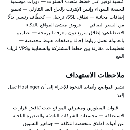
كنسبة توفير على خطط متعددة السنوات — دورات موسمية
للجمعة السوداء وإثنين الإنترنت بإلحاح العد التنازلي — تجميع
إضافات مجانية — نطاق، SSL، ترحيل — كخطّاف رئيسي بدلًا
من السعر الصافي — عروض منشئ المواقع بالذكاء
الاصطناعي: إطلاق سريع دون معرفة البرمجة — تصاميم
بالعمولة تحمل روابط إحالة وصفحات هبوط مخصصة —
تخطيطات مقارنة بين خطط المشتركة والسحابية وVPS لزيادة
البيع
ملاحظات الاستهداف
تشير المواضع وأنماط الدعوة للإجراء إلى أن Hostinger تصل
إلى:
— قنوات المطورين ومشرفي المواقع حيث تُناقش قرارات
الاستضافة — مجتمعات الشركات الناشئة والصغيرة الباحثة
عن أدوات إطلاق منخفضة التكلفة — جماهير التسويق