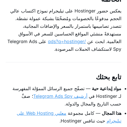
يعكس حضور Hostinger على تيليجرام نموذج اكتساب عالي
الحجم مدفوعًا بالخصومات ومُضخّمًا بشبكة عمولة نشطة.
تتصدر تصاميمها باستمرار بالسعر والإضافات المجانية،
مستهدفةً منشئي المواقع الحساسين للسعر في الأسواق
العالمية. ابحث عن
/ads?q=hostinger
على Telegram Ads
Spy لاستكشاف الحملات المرصودة.
تابع بحثك
مواد إبداعية حية
— تصفّح جميع الرسائل المموّلة المفهرسة
لـ Hostinger في
أرشيف Telegram Ads Spy
؛ صفِّ
حسب التاريخ والمجال والدولة.
هذا المجال
— كامل مجموعة
معلني Web Hosting على
تيليجرام
حيث تنافس Hostinger.