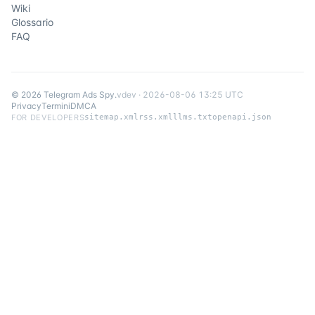
Wiki
Glossario
FAQ
©
2026
Telegram Ads Spy
.
v
dev
·
2026-08-06 13:25 UTC
Privacy
Termini
DMCA
FOR DEVELOPERS
sitemap.xml
rss.xml
llms.txt
openapi.json