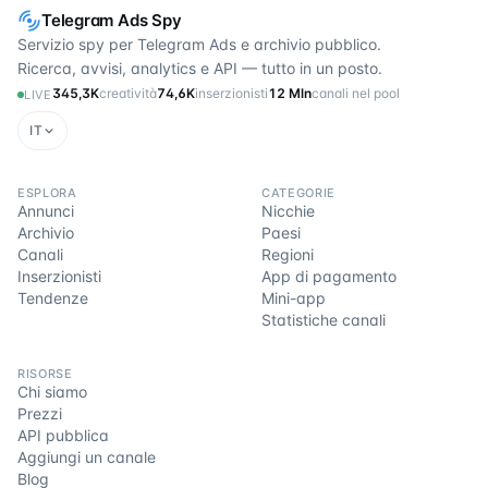
Telegram Ads Spy
Servizio spy per Telegram Ads e archivio pubblico.
Ricerca, avvisi, analytics e API — tutto in un posto.
345,3K
creatività
74,6K
inserzionisti
12 Mln
canali nel pool
LIVE
IT
ESPLORA
CATEGORIE
Annunci
Nicchie
Archivio
Paesi
Canali
Regioni
Inserzionisti
App di pagamento
Tendenze
Mini-app
Statistiche canali
RISORSE
Chi siamo
Prezzi
API pubblica
Aggiungi un canale
Blog