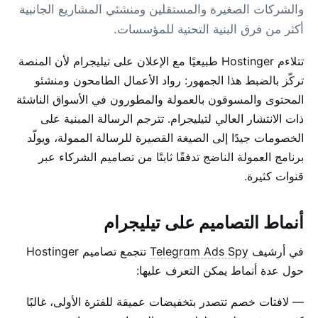
والشركات الصغيرة والمستقلين ومنشئي المشاريع الجانبية
أكثر من فرق البنية التحتية للمؤسسات.
تتلاءم Hostinger طبيعيًا مع الإعلان على تيليجرام لأن المنصة
تركّز بالضبط هذا الجمهور: رواد الأعمال الطامحون ومنشئو
المحتوى والمسوقون بالعمولة والمطورون في الأسواق الناشئة
ذات الانتشار العالي لتيليجرام. تترجم الرسالة المبنية على
الخصومات جيدًا إلى الصيغة القصيرة للرسالة الممولة، ويولّد
برنامج العمولة الناضج تدفقًا ثابتًا من تصاميم الشركاء عبر
قنوات كثيرة.
أنماط التصاميم على تيليجرام
في أرشيف
Telegram Ads Spy
تتجمع تصاميم Hostinger
حول عدة أنماط يمكن التعرف عليها:
— لافتات خصم تتصدر بتخفيضات عميقة للفترة الأولى، غالبًا