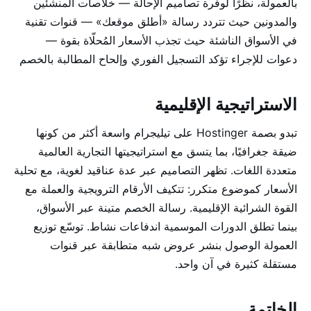
بالعمولة، نظرًا لوفرة تصاميم الإحالة — خلاصات المنشئين
والمدونين حيث تتردد رسالة «أطلق موقعك» — قنوات تقنية
في الأسواق الناشئة حيث تجذب الأسعار المُحلّاة بقوة —
دعوات للإجراء تؤكد التسجيل الفوري وإلحاح المطالبة بالخصم
الاستراتيجية الإقليمية
تبدو بصمة Hostinger على تيليجرام واسعة أكثر من كونها
ضيقة جغرافيًا، بما يتسق مع استراتيجيتها التجارية العالمية
متعددة اللغات. تظهر التصاميم عبر عدة عناقيد لغوية، مع تحلية
الأسعار كموضوع متكرر: تتكيف الأرقام الترويجية والعملة مع
القوة الشرائية الإقليمية. رسالة الخصم متينة عبر الأسواق،
بينما تطلق الدورات الموسمية اندفاعات نشاط. توسّع توزيع
العمولة الوصول بنشر عروض شبه متطابقة عبر قنوات
مستقلة كثيرة في آن واحد.
الخاتمة