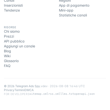
Canali
Regioni
Inserzionisti
App di pagamento
Tendenze
Mini-app
Statistiche canali
RISORSE
Chi siamo
Prezzi
API pubblica
Aggiungi un canale
Blog
Wiki
Glossario
FAQ
©
2026
Telegram Ads Spy
.
v
dev
·
2026-08-08 16:46 UTC
Privacy
Termini
DMCA
FOR DEVELOPERS
sitemap.xml
rss.xml
llms.txt
openapi.json