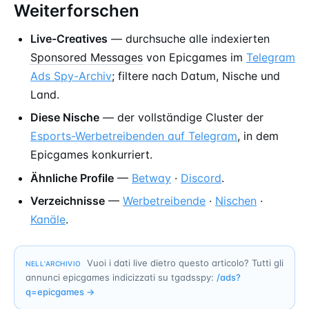
Weiterforschen
Live-Creatives
— durchsuche alle indexierten
Sponsored Messages
von Epicgames im
Telegram
Ads Spy-Archiv
; filtere nach Datum, Nische und
Land.
Diese Nische
— der vollständige Cluster der
Esports-Werbetreibenden auf Telegram
, in dem
Epicgames konkurriert.
Ähnliche Profile
—
Betway
·
Discord
.
Verzeichnisse
—
Werbetreibende
·
Nischen
·
Kanäle
.
Vuoi i dati live dietro questo articolo? Tutti gli
NELL’ARCHIVIO
annunci epicgames indicizzati su tgadsspy:
/ads?
q=
epicgames
→