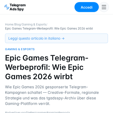
Telegram
Accedi
Ads Spy
Home
/
Blog
/
Gaming & Esports
/
Epic Games Telegram-Werbeprofil: Wie Epic Games 2026 wirbt
Leggi questo articolo in italiano →
GAMING & ESPORTS
Epic Games Telegram-
Werbeprofil: Wie Epic
Games 2026 wirbt
Wie Epic Games 2026 gesponserte Telegram-
Kampagnen schaltet — Creative-Formate, regionale
Strategie und was das tgadsspy-Archiv über diese
Gaming-Plattform verrät.
#
advertiser-profile
#
epicgames
#
gaming
#
esports