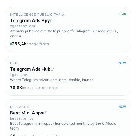
INTELLIGENCE PUBBLICITARIA
LIVE
Telegram Ads Spy
tgadsspy.com
Archivio pubblico di tutta la pubblicità Telegram. Ricerca, avvisi,
analisi.
353,4K
creatività rivali
HUB
NEW
Telegram Ads Hub
tgads.net
Where Telegram advertisers learn, decide, launch.
75,5K
inserzionisti da studiare
SELEZIONE
NEW
Best Mini Apps
bestapps.tg
Best Telegram mini-apps · handpicked monthly by the G.Media
team.