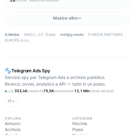
28
nicchie · selezione manuale
Mostra altro
G.Media
·
DMCC, JLT, Dubai
·
mail@g.media
·
G MEDIA PARTNERS
EUROPE d.o.o.
Telegram Ads Spy
Servizio spy per Telegram Ads e archivio pubblico.
Ricerca, avvisi, analytics e API — tutto in un posto.
353,4K
creatività
75,5K
inserzionisti
12,1 Mln
canali nel pool
LIVE
IT
ESPLORA
CATEGORIE
Annunci
Nicchie
Archivio
Paesi