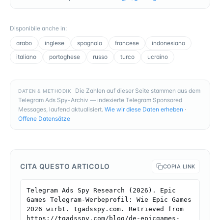
Disponibile anche in
:
arabo
inglese
spagnolo
francese
indonesiano
italiano
portoghese
russo
turco
ucraino
Die Zahlen auf dieser Seite stammen aus dem
DATEN & METHODIK
Telegram Ads Spy-Archiv — indexierte Telegram Sponsored
Messages, laufend aktualisiert.
Wie wir diese Daten erheben
·
Offene Datensätze
CITA QUESTO ARTICOLO
COPIA LINK
Telegram Ads Spy Research (2026). Epic 
Games Telegram-Werbeprofil: Wie Epic Games 
2026 wirbt. tgadsspy.com. Retrieved from 
https://tgadsspy.com/blog/de-epicgames-