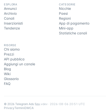
ESPLORA
CATEGORIE
Annunci
Nicchie
Archivio
Paesi
Canali
Regioni
Inserzionisti
App di pagamento
Tendenze
Mini-app
Statistiche canali
RISORSE
Chi siamo
Prezzi
API pubblica
Aggiungi un canale
Blog
Wiki
Glossario
FAQ
©
2026
Telegram Ads Spy
.
v
dev
·
2026-08-06 20:51 UTC
Privacy
Termini
DMCA