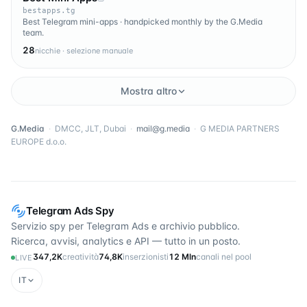
bestapps.tg
Best Telegram mini-apps · handpicked monthly by the G.Media
team.
28
nicchie · selezione manuale
Mostra altro
G.Media
·
DMCC, JLT, Dubai
·
mail@g.media
·
G MEDIA PARTNERS
EUROPE d.o.o.
Telegram Ads Spy
Servizio spy per Telegram Ads e archivio pubblico.
Ricerca, avvisi, analytics e API — tutto in un posto.
347,2K
creatività
74,8K
inserzionisti
12 Mln
canali nel pool
LIVE
IT