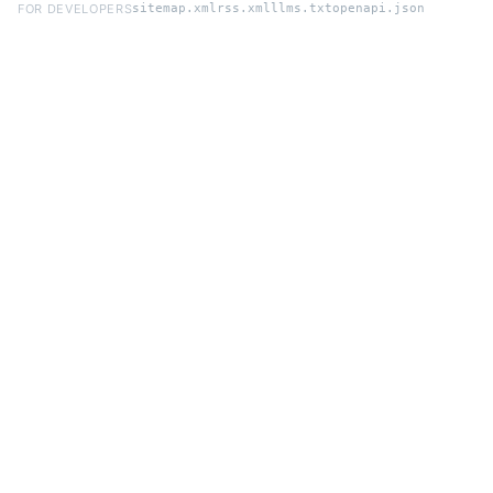
FOR DEVELOPERS
sitemap.xml
rss.xml
llms.txt
openapi.json