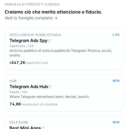
FAMIGLIA DI PRODOTTI G.MEDIA
Creiamo ciò che merita attenzione e fiducia.
Vedi la famiglia completa →
INTELLIGENCE PUBBLICITARIA
LIVE
Telegram Ads Spy
tgadsspy.com
Archivio pubblico di tutta la pubblicità Telegram. Ricerca, avvisi,
analisi.
347,2K
creatività rivali
HUB
NEW
Telegram Ads Hub
tgads.net
Where Telegram advertisers learn, decide, launch.
74,8K
inserzionisti da studiare
SELEZIONE
NEW
Best Mini Apps