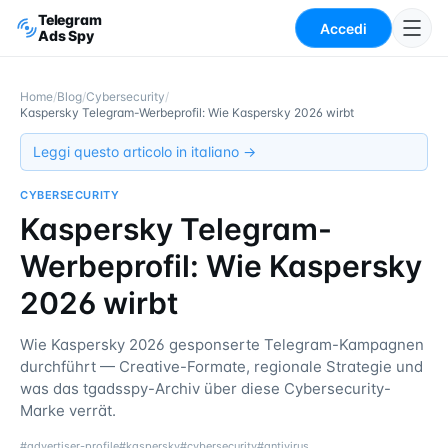
Telegram
Accedi
Ads Spy
Home
/
Blog
/
Cybersecurity
/
Kaspersky Telegram-Werbeprofil: Wie Kaspersky 2026 wirbt
Leggi questo articolo in italiano →
CYBERSECURITY
Kaspersky Telegram-
Werbeprofil: Wie Kaspersky
2026 wirbt
Wie Kaspersky 2026 gesponserte Telegram-Kampagnen
durchführt — Creative-Formate, regionale Strategie und
was das tgadsspy-Archiv über diese Cybersecurity-
Marke verrät.
#
advertiser-profile
#
kaspersky
#
cybersecurity
#
antivirus