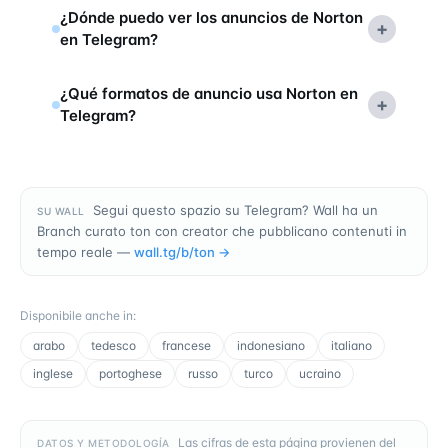
¿Dónde puedo ver los anuncios de Norton
+
en Telegram?
¿Qué formatos de anuncio usa Norton en
+
Telegram?
Segui questo spazio su Telegram? Wall ha un
SU WALL
Branch curato ton con creator che pubblicano contenuti in
tempo reale —
wall.tg/b/
ton
→
Disponibile anche in
:
arabo
tedesco
francese
indonesiano
italiano
inglese
portoghese
russo
turco
ucraino
Las cifras de esta página provienen del
DATOS Y METODOLOGÍA