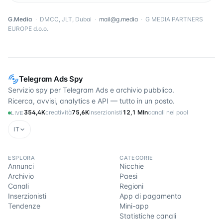
G.Media
·
DMCC, JLT, Dubai
·
mail@g.media
·
G MEDIA PARTNERS
EUROPE d.o.o.
Telegram Ads Spy
Servizio spy per Telegram Ads e archivio pubblico.
Ricerca, avvisi, analytics e API — tutto in un posto.
354,4K
creatività
75,6K
inserzionisti
12,1 Mln
canali nel pool
LIVE
IT
ESPLORA
CATEGORIE
Annunci
Nicchie
Archivio
Paesi
Canali
Regioni
Inserzionisti
App di pagamento
Tendenze
Mini-app
Statistiche canali