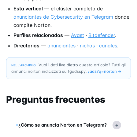
Esta vertical
— el clúster completo de
anunciantes de Cybersecurity en Telegram
donde
compite Norton.
Perfiles relacionados
—
Avast
·
Bitdefender
.
Directorios
—
anunciantes
·
nichos
·
canales
.
Vuoi i dati live dietro questo articolo? Tutti gli
NELL’ARCHIVIO
annunci norton indicizzati su tgadsspy:
/ads?q=
norton
→
Preguntas frecuentes
+
¿Cómo se anuncia Norton en Telegram?