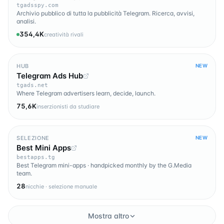
tgadsspy.com
Archivio pubblico di tutta la pubblicità Telegram. Ricerca, avvisi,
analisi.
354,4K
creatività rivali
HUB
NEW
Telegram Ads Hub
tgads.net
Where Telegram advertisers learn, decide, launch.
75,6K
inserzionisti da studiare
SELEZIONE
NEW
Best Mini Apps
bestapps.tg
Best Telegram mini-apps · handpicked monthly by the G.Media
team.
28
nicchie · selezione manuale
Mostra altro