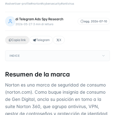
#
advertiser-profile
#
norton
#
cybersecurity
#
antivirus
di
Telegram Ads Spy Research
agg.
2026-07-10
2026-05-27
·
3
min di lettura
Copia link
Telegram
X
INDICE
Resumen de la marca
Norton es una marca de seguridad de consumo
(norton.com). Como buque insignia de consumo
de Gen Digital, ancla su posición en torno a la
suite Norton 360, que agrupa antivirus, VPN,
gestor de contraseñas y protección de identidad