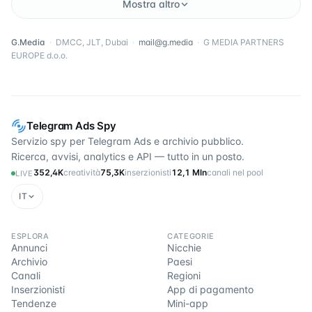
Mostra altro
G.Media
·
DMCC, JLT, Dubai
·
mail@g.media
·
G MEDIA PARTNERS
EUROPE d.o.o.
Telegram Ads Spy
Servizio spy per Telegram Ads e archivio pubblico.
Ricerca, avvisi, analytics e API — tutto in un posto.
352,4K
creatività
75,3K
inserzionisti
12,1 Mln
canali nel pool
LIVE
IT
ESPLORA
CATEGORIE
Annunci
Nicchie
Archivio
Paesi
Canali
Regioni
Inserzionisti
App di pagamento
Tendenze
Mini-app