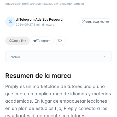
#
advertiser-profile
#
preply
#
education
#
language-learning
di
Telegram Ads Spy Research
agg.
2026-07-10
2026-05-27
·
3
min di lettura
Copia link
Telegram
X
INDICE
Resumen de la marca
Preply es un marketplace de tutores uno a uno
que cubre un amplio rango de idiomas y materias
académicas. En lugar de empaquetar lecciones
en un plan de estudios fijo, Preply conecta a los
estudiantes directamente con tutores