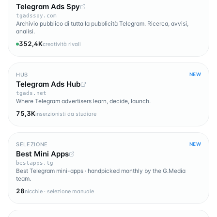
Telegram Ads Spy
tgadsspy.com
Archivio pubblico di tutta la pubblicità Telegram. Ricerca, avvisi,
analisi.
352,4K
creatività rivali
HUB
NEW
Telegram Ads Hub
tgads.net
Where Telegram advertisers learn, decide, launch.
75,3K
inserzionisti da studiare
SELEZIONE
NEW
Best Mini Apps
bestapps.tg
Best Telegram mini-apps · handpicked monthly by the G.Media
team.
28
nicchie · selezione manuale