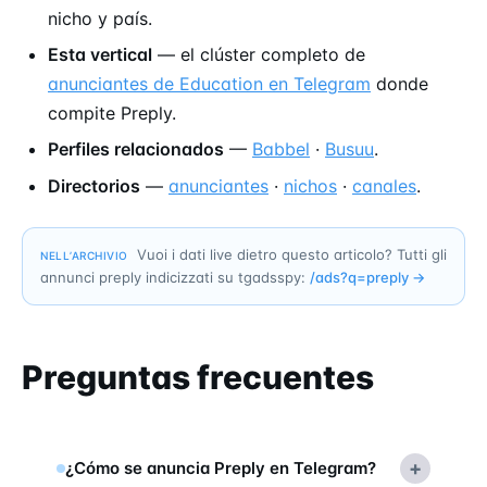
nicho y país.
Esta vertical
— el clúster completo de
anunciantes de Education en Telegram
donde
compite Preply.
Perfiles relacionados
—
Babbel
·
Busuu
.
Directorios
—
anunciantes
·
nichos
·
canales
.
Vuoi i dati live dietro questo articolo? Tutti gli
NELL’ARCHIVIO
annunci preply indicizzati su tgadsspy:
/ads?q=
preply
→
Preguntas frecuentes
+
¿Cómo se anuncia Preply en Telegram?