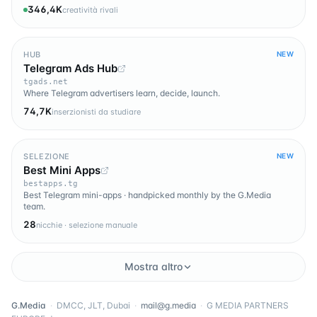
346,4K
creatività rivali
HUB
NEW
Telegram Ads Hub
tgads.net
Where Telegram advertisers learn, decide, launch.
74,7K
inserzionisti da studiare
SELEZIONE
NEW
Best Mini Apps
bestapps.tg
Best Telegram mini-apps · handpicked monthly by the G.Media
team.
28
nicchie · selezione manuale
Mostra altro
G.Media
·
DMCC, JLT, Dubai
·
mail@g.media
·
G MEDIA PARTNERS