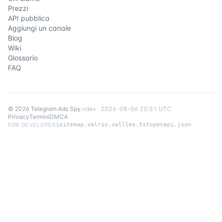
Prezzi
API pubblica
Aggiungi un canale
Blog
Wiki
Glossario
FAQ
©
2026
Telegram Ads Spy
.
v
dev
·
2026-08-06 20:51 UTC
Privacy
Termini
DMCA
FOR DEVELOPERS
sitemap.xml
rss.xml
llms.txt
openapi.json