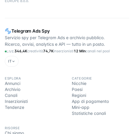
EUROPE d.o.o.
Telegram Ads Spy
Servizio spy per Telegram Ads e archivio pubblico.
Ricerca, avvisi, analytics e API — tutto in un posto.
346,4K
creatività
74,7K
inserzionisti
12 Mln
canali nel pool
LIVE
IT
ESPLORA
CATEGORIE
Annunci
Nicchie
Archivio
Paesi
Canali
Regioni
Inserzionisti
App di pagamento
Tendenze
Mini-app
Statistiche canali
RISORSE
Chi siamo