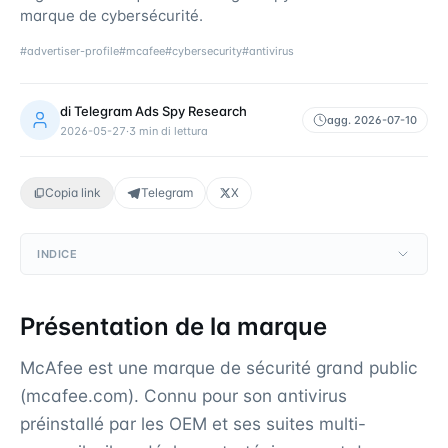
marque de cybersécurité.
#
advertiser-profile
#
mcafee
#
cybersecurity
#
antivirus
di
Telegram Ads Spy Research
agg.
2026-07-10
2026-05-27
·
3
min di lettura
Copia link
Telegram
X
INDICE
Présentation de la marque
McAfee est une marque de sécurité grand public
(mcafee.com). Connu pour son antivirus
préinstallé par les OEM et ses suites multi-