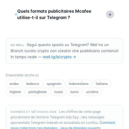
Quels formats publicitaires Mcafee
+
utilise-t-il sur Telegram ?
Segui questo spazio su Telegram? Wall ha un
SU WALL
Branch curato crypto con creator che pubblicano contenuti
in tempo reale —
wall.tg/b/
crypto
→
Disponibile anche in
:
arabo
tedesco
spagnolo
indonesiano
italiano
inglese
portoghese
russo
turco
ucraino
Les chiffres de cette page
DONNÉES ET MÉTHODOLOGIE
proviennent de l’archive Telegram Ads Spy : des messages
sponsorisés Telegram indexés et actualisés en continu.
Comment
nous collectons ces données
·
Jeux de données ouverts