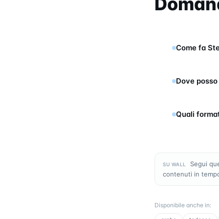
Domand
Come fa Ste
Dove posso 
Quali forma
Segui qu
SU WALL
contenuti in temp
Disponibile anche in
: