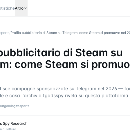
atistiche
Altro
sports
/
Profilo pubblicitario di Steam su Telegram: come Steam si promuove nel 
 pubblicitario di Steam su
am: come Steam si promuo
sce campagne sponsorizzate su Telegram nel 2026 — form
le e cosa l'archivio tgadsspy rivela su questa piattaforma
am
#
gaming
#
esports
s Spy Research
n di lettura