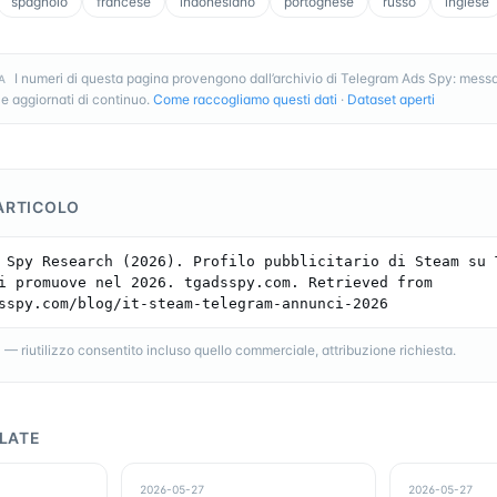
spagnolo
francese
indonesiano
portoghese
russo
inglese
I numeri di questa pagina provengono dall’archivio di Telegram Ads Spy: messa
A
e aggiornati di continuo.
Come raccogliamo questi dati
·
Dataset aperti
ARTICOLO
 Spy Research (2026). Profilo pubblicitario di Steam su T
i promuove nel 2026. tgadsspy.com. Retrieved from 
sspy.com/blog/it-steam-telegram-annunci-2026
 riutilizzo consentito incluso quello commerciale, attribuzione richiesta.
LATE
2026-05-27
2026-05-27