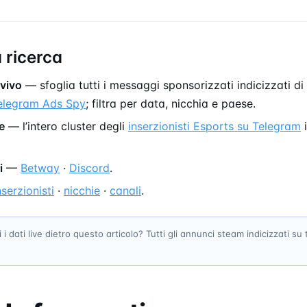
 ricerca
 vivo
— sfoglia tutti i messaggi sponsorizzati indicizzati d
Telegram Ads Spy
; filtra per data, nicchia e paese.
e
— l’intero cluster degli
inserzionisti Esports su Telegram
i
i
—
Betway
·
Discord
.
nserzionisti
·
nicchie
·
canali
.
 i dati live dietro questo articolo? Tutti gli annunci steam indicizzati su