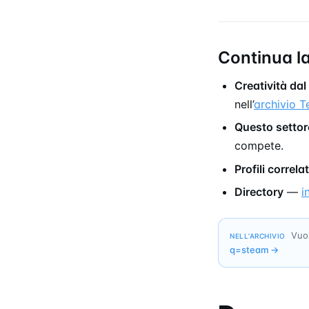
Continua la
Creatività dal
nell’
archivio 
Questo settor
compete.
Profili correlat
Directory
—
i
Vuoi
NELL’ARCHIVIO
q=
steam
→