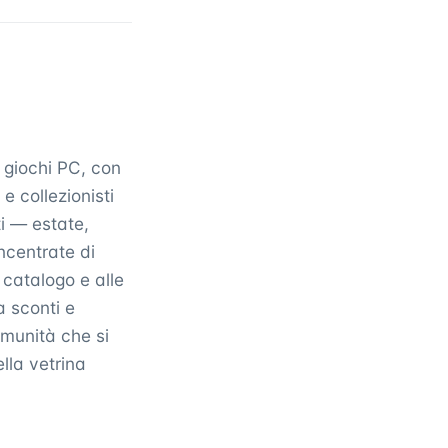
 giochi PC, con
e collezionisti
ti — estate,
ncentrate di
 catalogo e alle
a sconti e
omunità che si
lla vetrina