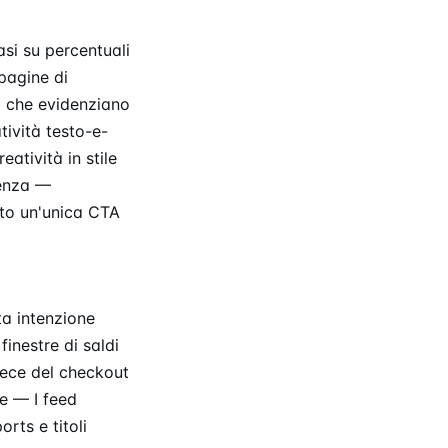
asi su percentuali
 pagine di
à che evidenziano
tività testo-e-
atività in stile
denza —
tto un'unica CTA
a intenzione
inestre di saldi
vece del checkout
e — I feed
rts e titoli