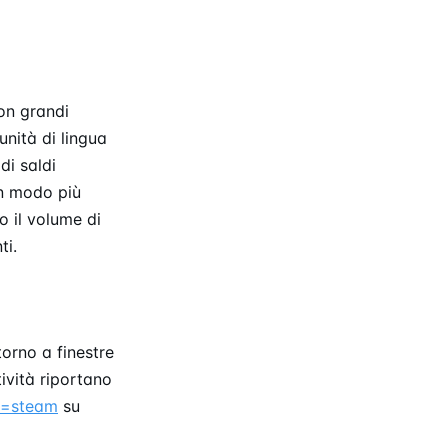
on grandi
nità di lingua
di saldi
in modo più
o il volume di
ti.
orno a finestre
tività riportano
q=steam
su