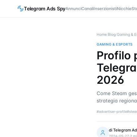
Telegram Ads Spy
Annunci
Canali
Inserzionisti
Nicchie
St
Home
/
Blog
/
Gaming & E
GAMING & ESPORTS
Profilo
Telegr
2026
Come Steam gesti
strategia regiona
#
advertiser-profile
#
ste
di
Telegram Ad
2026-05-27
·
2
mi