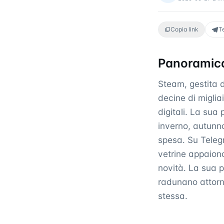
Copia link
T
Panoramica
Steam, gestita d
decine di migliai
digitali. La sua
inverno, autunn
spesa. Su Telegr
vetrine appaiono
novità. La sua p
radunano attorno
stessa.