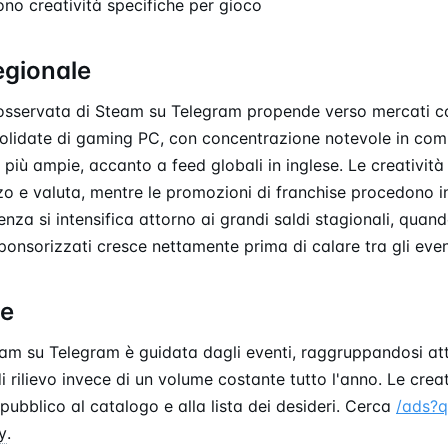
ono creatività specifiche per gioco
egionale
 osservata di Steam su Telegram propende verso mercati c
olidate di gaming PC, con concentrazione notevole in comu
più ampie, accanto a feed globali in inglese. Le creatività 
zo e valuta, mentre le promozioni di franchise procedono 
nza si intensifica attorno ai grandi saldi stagionali, quand
onsorizzati cresce nettamente prima di calare tra gli even
ne
eam su Telegram è guidata dagli eventi, raggruppandosi att
di rilievo invece di un volume costante tutto l'anno. Le crea
pubblico al catalogo e alla lista dei desideri. Cerca
/ads?
y
.