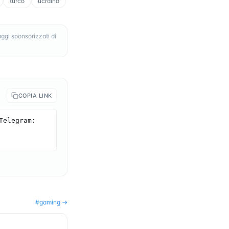
turco
ucraino
ggi sponsorizzati di
COPIA LINK
elegram: 
#
gaming
→