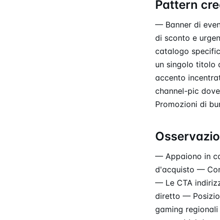
Pattern cre
— Banner di event
di sconto e urgen
catalogo specific
un singolo titolo
accento incentrat
channel-pic dove
Promozioni di bun
Osservazion
— Appaiono in ca
d'acquisto — Conc
— Le CTA indirizz
diretto — Posizi
gaming regionali r