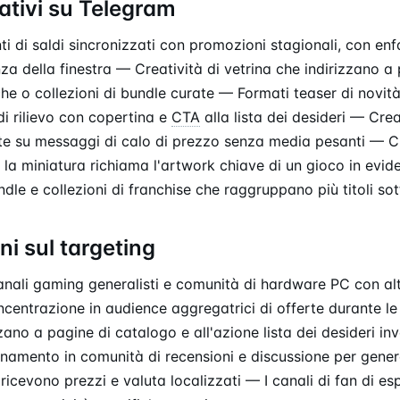
ativi su Telegram
i di saldi sincronizzati con promozioni stagionali, con enf
za della finestra — Creatività di vetrina che indirizzano a
he o collezioni di bundle curate — Formati teaser di novit
 di rilievo con copertina e
CTA
alla lista dei desideri — Crea
e su messaggi di calo di prezzo senza media pesanti — Cre
 la miniatura richiama l'artwork chiave di un gioco in evi
dle e collezioni di franchise che raggruppano più titoli so
i sul targeting
nali gaming generalisti e comunità di hardware PC con alt
entrazione in audience aggregatrici di offerte durante le f
ano a pagine di catalogo e all'azione lista dei desideri in
onamento in comunità di recensioni e discussione per gener
icevono prezzi e valuta localizzati — I canali di fan di espo