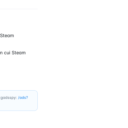
i Steam
n cui Steam
 tgadsspy:
/ads?