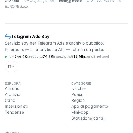
G.Media
·
DMCC, JLT, Dubai
·
mail@g.media
·
G MEDIA PARTNERS
EUROPE d.o.o.
Telegram Ads Spy
Servizio spy per Telegram Ads e archivio pubblico.
Ricerca, avvisi, analytics e API — tutto in un posto.
346,4K
creatività
74,7K
inserzionisti
12 Mln
canali nel pool
LIVE
IT
ESPLORA
CATEGORIE
Annunci
Nicchie
Archivio
Paesi
Canali
Regioni
Inserzionisti
App di pagamento
Tendenze
Mini-app
Statistiche canali
RISORSE