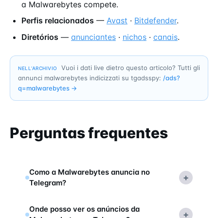
a Malwarebytes compete.
Perfis relacionados
—
Avast
·
Bitdefender
.
Diretórios
—
anunciantes
·
nichos
·
canais
.
Vuoi i dati live dietro questo articolo? Tutti gli
NELL’ARCHIVIO
annunci malwarebytes indicizzati su tgadsspy:
/ads?
q=
malwarebytes
→
Perguntas frequentes
Como a Malwarebytes anuncia no
+
Telegram?
Onde posso ver os anúncios da
+