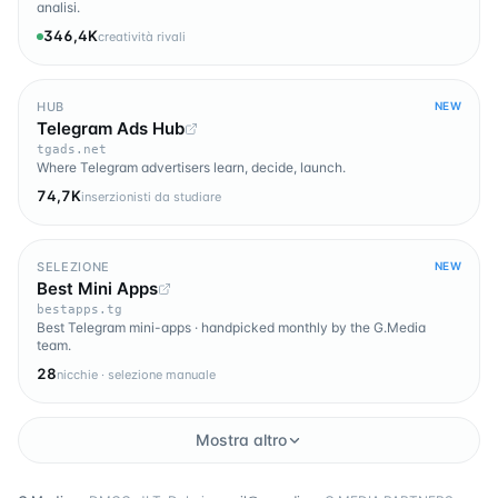
analisi.
346,4K
creatività rivali
HUB
NEW
Telegram Ads Hub
tgads.net
Where Telegram advertisers learn, decide, launch.
74,7K
inserzionisti da studiare
SELEZIONE
NEW
Best Mini Apps
bestapps.tg
Best Telegram mini-apps · handpicked monthly by the G.Media
team.
28
nicchie · selezione manuale
Mostra altro