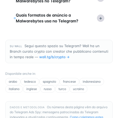
Malwarebytes no Telegram?
Quais formatos de anúncio a
+
Malwarebytes usa no Telegram?
Segui questo spazio su Telegram? Wall ha un
SU WALL
Branch curato crypto con creator che pubblicano contenuti
in tempo reale —
wall.tg/b/
crypto
→
Disponibile anche in
:
arabo
tedesco
spagnolo
francese
indonesiano
italiano
inglese
russo
turco
ucraino
Os números desta página vêm do arquivo
DADOS E METODOLOGIA
do Telegram Ads Spy: mensagens patrocinadas do Telegram
indexadas e atualizadas continuamente.
Como coletamos estes