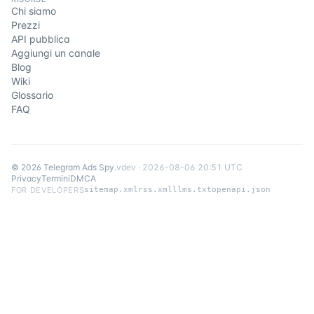
Chi siamo
Prezzi
API pubblica
Aggiungi un canale
Blog
Wiki
Glossario
FAQ
©
2026
Telegram Ads Spy
.
v
dev
·
2026-08-06 20:51 UTC
Privacy
Termini
DMCA
FOR DEVELOPERS
sitemap.xml
rss.xml
llms.txt
openapi.json