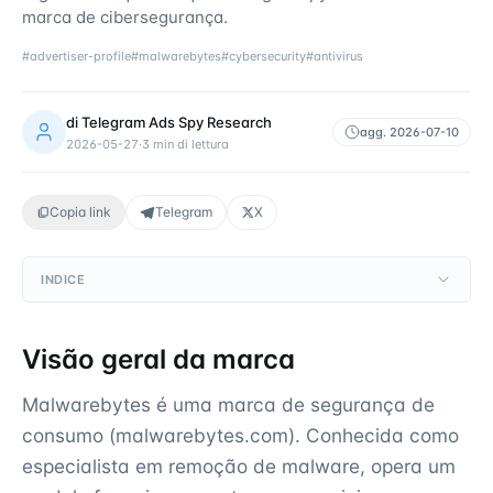
marca de cibersegurança.
#
advertiser-profile
#
malwarebytes
#
cybersecurity
#
antivirus
di
Telegram Ads Spy Research
agg.
2026-07-10
2026-05-27
·
3
min di lettura
Copia link
Telegram
X
INDICE
Visão geral da marca
Malwarebytes é uma marca de segurança de
consumo (malwarebytes.com). Conhecida como
especialista em remoção de malware, opera um