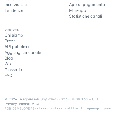
Inserzionisti
App di pagamento
Tendenze
Mini-app
Statistiche canali
RISORSE
Chi siamo
Prezzi
API pubblica
Aggiungi un canale
Blog
Wiki
Glossario
FAQ
©
2026
Telegram Ads Spy
.
v
dev
·
2026-08-08 16:46 UTC
Privacy
Termini
DMCA
FOR DEVELOPERS
sitemap.xml
rss.xml
llms.txt
openapi.json