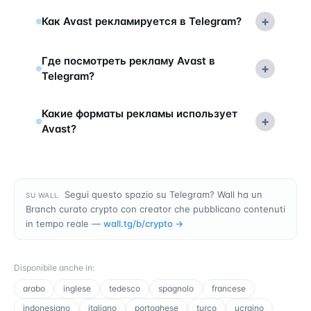
+
Как Avast рекламируется в Telegram?
Где посмотреть рекламу Avast в
+
Telegram?
Какие форматы рекламы использует
+
Avast?
Segui questo spazio su Telegram? Wall ha un
SU WALL
Branch curato crypto con creator che pubblicano contenuti
in tempo reale —
wall.tg/b/
crypto
→
Disponibile anche in
:
arabo
inglese
tedesco
spagnolo
francese
indonesiano
italiano
portoghese
turco
ucraino