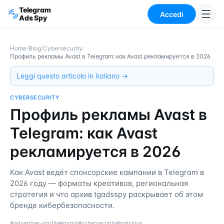
Telegram
Accedi
Ads Spy
Home
/
Blog
/
Cybersecurity
/
Профиль рекламы Avast в Telegram: как Avast рекламируется в 2026
Leggi questo articolo in italiano →
CYBERSECURITY
Профиль рекламы Avast в
Telegram: как Avast
рекламируется в 2026
Как Avast ведёт спонсорские кампании в Telegram в
2026 году — форматы креативов, региональная
стратегия и что архив tgadsspy раскрывает об этом
бренде кибербезопасности.
#
advertiser-profile
#
avast
#
cybersecurity
#
antivirus