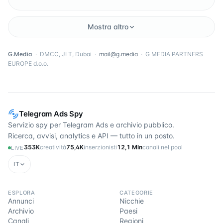
Mostra altro
G.Media
·
DMCC, JLT, Dubai
·
mail@g.media
·
G MEDIA PARTNERS
EUROPE d.o.o.
Telegram Ads Spy
Servizio spy per Telegram Ads e archivio pubblico.
Ricerca, avvisi, analytics e API — tutto in un posto.
353K
creatività
75,4K
inserzionisti
12,1 Mln
canali nel pool
LIVE
IT
ESPLORA
CATEGORIE
Annunci
Nicchie
Archivio
Paesi
Canali
Regioni