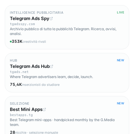
INTELLIGENCE PUBBLICITARIA
LIVE
Telegram Ads Spy
tgadsspy.com
Archivio pubblico di tutta la pubblicità Telegram. Ricerca, avvisi,
analisi.
353K
creatività rivali
HUB
NEW
Telegram Ads Hub
tgads.net
Where Telegram advertisers learn, decide, launch.
75,4K
inserzionisti da studiare
SELEZIONE
NEW
Best Mini Apps
bestapps.tg
Best Telegram mini-apps · handpicked monthly by the G.Media
team.
28
nicchie · selezione manuale