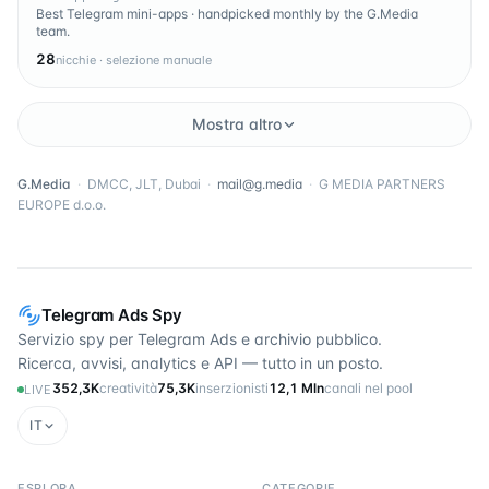
Best Telegram mini-apps · handpicked monthly by the G.Media
team.
28
nicchie · selezione manuale
Mostra altro
G.Media
·
DMCC, JLT, Dubai
·
mail@g.media
·
G MEDIA PARTNERS
EUROPE d.o.o.
Telegram Ads Spy
Servizio spy per Telegram Ads e archivio pubblico.
Ricerca, avvisi, analytics e API — tutto in un posto.
352,3K
creatività
75,3K
inserzionisti
12,1 Mln
canali nel pool
LIVE
IT
ESPLORA
CATEGORIE