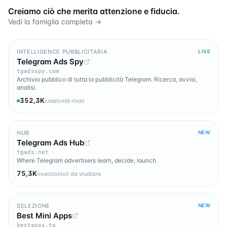
Creiamo ciò che merita attenzione e fiducia.
Vedi la famiglia completa →
INTELLIGENCE PUBBLICITARIA
LIVE
Telegram Ads Spy
tgadsspy.com
Archivio pubblico di tutta la pubblicità Telegram. Ricerca, avvisi,
analisi.
352,3K
creatività rivali
HUB
NEW
Telegram Ads Hub
tgads.net
Where Telegram advertisers learn, decide, launch.
75,3K
inserzionisti da studiare
SELEZIONE
NEW
Best Mini Apps
bestapps.tg