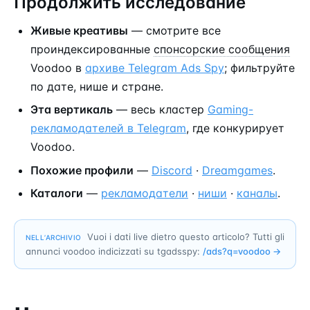
Продолжить исследование
Живые креативы
— смотрите все
проиндексированные
спонсорские сообщения
Voodoo в
архиве Telegram Ads Spy
; фильтруйте
по дате, нише и стране.
Эта вертикаль
— весь кластер
Gaming-
рекламодателей в Telegram
, где конкурирует
Voodoo.
Похожие профили
—
Discord
·
Dreamgames
.
Каталоги
—
рекламодатели
·
ниши
·
каналы
.
Vuoi i dati live dietro questo articolo? Tutti gli
NELL’ARCHIVIO
annunci voodoo indicizzati su tgadsspy:
/ads?q=
voodoo
→