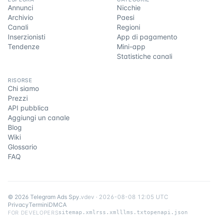
Annunci
Nicchie
Archivio
Paesi
Canali
Regioni
Inserzionisti
App di pagamento
Tendenze
Mini-app
Statistiche canali
RISORSE
Chi siamo
Prezzi
API pubblica
Aggiungi un canale
Blog
Wiki
Glossario
FAQ
©
2026
Telegram Ads Spy
.
v
dev
·
2026-08-08 12:05 UTC
Privacy
Termini
DMCA
FOR DEVELOPERS
sitemap.xml
rss.xml
llms.txt
openapi.json