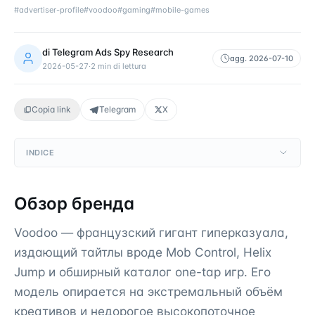
#
advertiser-profile
#
voodoo
#
gaming
#
mobile-games
di
Telegram Ads Spy Research
agg.
2026-07-10
2026-05-27
·
2
min di lettura
Copia link
Telegram
X
INDICE
Обзор бренда
Voodoo — французский гигант гиперказуала,
издающий тайтлы вроде Mob Control, Helix
Jump и обширный каталог one-tap игр. Его
модель опирается на экстремальный объём
креативов и недорогое высокопоточное