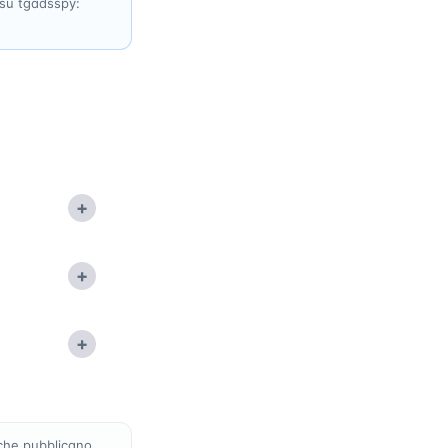
i su tgadsspy:
+
+
+
che pubblicano