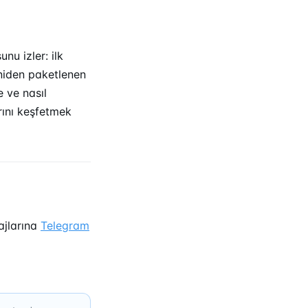
nu izler: ilk
yeniden paketlenen
e ve nasıl
ını keşfetmek
ajlarına
Telegram