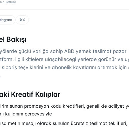
n di lettura
elegram
X
l Bakışı
ölerde güçlü varlığa sahip ABD yemek teslimat pazarı l
form, ilgili kitlelere ulaşabileceği yerlerde görünür ve
k sipariş teşviklerini ve abonelik kayıtlarını artırmak için
.
ki Kreatif Kalıplar
ndirim sunan promosyon kodu kreatifleri, genellikle aciliyet 
rlı kullanım çerçevesiyle
sa metin mesajı olarak sunulan ücretsiz teslimat teklifleri,