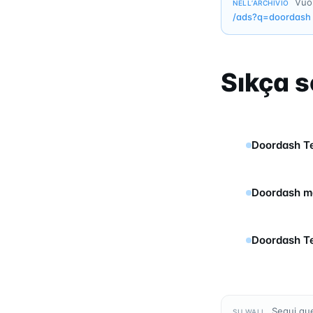
Vuoi
NELL’ARCHIVIO
/ads?q=
doordash
Sıkça s
Doordash Te
Doordash ma
Doordash Te
Segui que
SU WALL