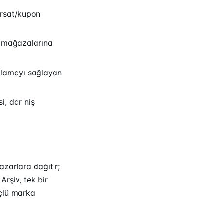
ırsat/kupon
a mağazalarına
ğlamayı sağlayan
i, dar niş
zarlara dağıtır;
 Arşiv, tek bir
üçlü marka