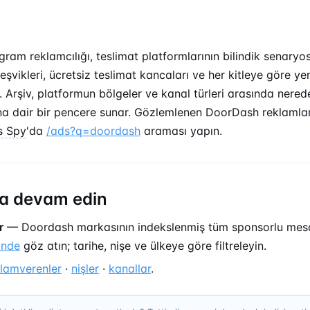
ram reklamcılığı, teslimat platformlarının bilindik senaryosu
 teşvikleri, ücretsiz teslimat kancaları ve her kitleye göre 
i. Arşiv, platformun bölgeler ve kanal türleri arasında nered
a dair bir pencere sunar. Gözlemlenen DoorDash reklamlar
s Spy
'da
/ads?q=doordash
araması yapın.
a devam edin
r
— Doordash markasının indekslenmiş tüm sponsorlu mes
inde
göz atın; tarihe, nişe ve ülkeye göre filtreleyin.
klamverenler
·
nişler
·
kanallar
.