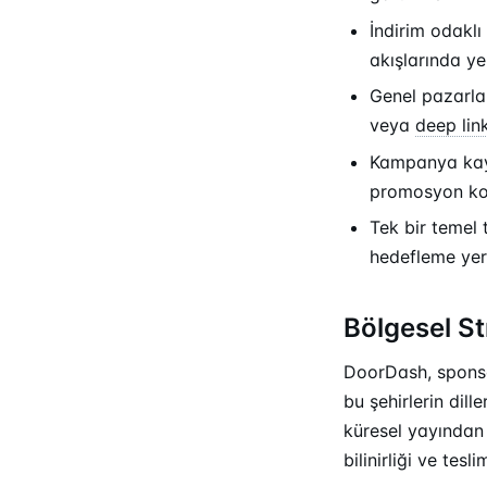
İndirim odaklı
akışlarında y
Genel pazarla
veya
deep lin
Kampanya kay
promosyon ko
Tek bir temel 
hedefleme yeri
Bölgesel St
DoorDash, sponsor
bu şehirlerin dille
küresel yayından
bilinirliği ve te