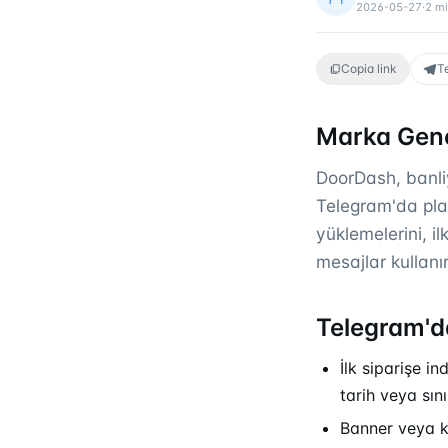
2026-05-27
·
2
mi
Copia link
T
Marka Gene
DoorDash, banliy
Telegram'da plat
yüklemelerini, il
mesajlar kullanır
Telegram'da
İlk siparişe i
tarih veya sını
Banner veya kı