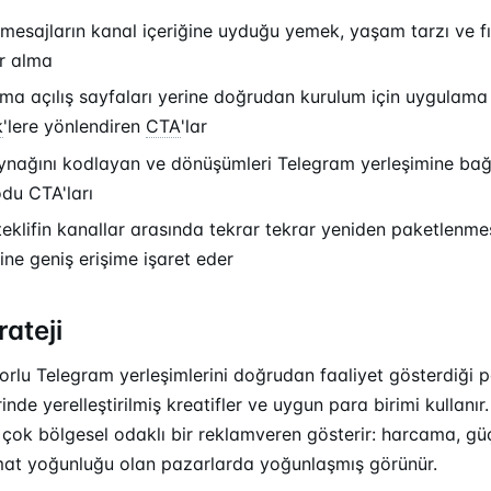
 mesajların kanal içeriğine uyduğu yemek, yaşam tarzı ve f
er alma
ma açılış sayfaları yerine doğrudan kurulum için uygulam
k
'lere yönlendiren
CTA
'lar
nağını kodlayan ve dönüşümleri Telegram yerleşimine ba
du CTA'ları
teklifin kanallar arasında tekrar tekrar yeniden paketlenmes
ne geniş erişime işaret eder
rateji
lu Telegram yerleşimlerini doğrudan faaliyet gösterdiği pa
rinde yerelleştirilmiş kreatifler ve uygun para birimi kullanır.
 çok bölgesel odaklı bir reklamveren gösterir: harcama, g
slimat yoğunluğu olan pazarlarda yoğunlaşmış görünür.