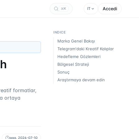
Accedi
IT
K
INDICE
Marka Genel Bakışı
Telegram'daki Kreatif Kalıplar
Hedefleme Gözlemleri
sh
Bölgesel Strateji
Sonuç
Araştırmaya devam edin
atif formatlar,
da ortaya
agg.
2026-07-10