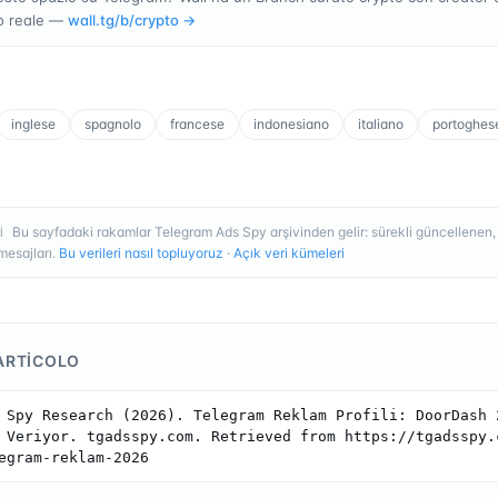
o reale —
wall.tg/b/
crypto
→
inglese
spagnolo
francese
indonesiano
italiano
portoghes
Bu sayfadaki rakamlar Telegram Ads Spy arşivinden gelir: sürekli güncellenen
I
esajları.
Bu verileri nasıl topluyoruz
·
Açık veri kümeleri
ARTICOLO
 Spy Research (2026). Telegram Reklam Profili: DoorDash 2
 Veriyor. tgadsspy.com. Retrieved from https://tgadsspy.
egram-reklam-2026