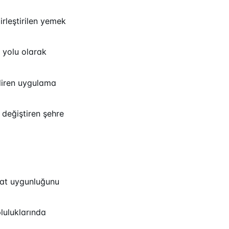
irleştirilen yemek
 yolu olarak
diren uygulama
 değiştiren şehre
imat uygunluğunu
pluluklarında