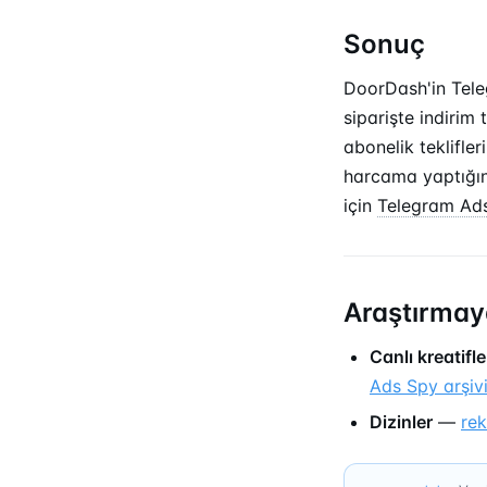
Sonuç
DoorDash'in Teleg
siparişte indirim
abonelik teklifler
harcama yaptığın
için
Telegram Ad
Araştırmay
Canlı kreatifle
Ads Spy arşiv
Dizinler
—
re