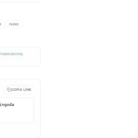
e
russo
, indekslenmiş
COPIA LINK
ngoda 