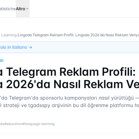
atistiche
Altro
 Learning
/
Lingoda Telegram Reklam Profili: Lingoda 2026'da Nasıl Reklam Veriy
olo in italiano →
NG
 Telegram Reklam Profili:
 2026'da Nasıl Reklam Ve
'da Telegram'da sponsorlu kampanyaları nasıl yürüttüğü 
el strateji ve tgadsspy arşivinin bu dil öğrenme platformu 
oda
#
education
#
language-learning