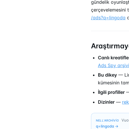
gündelik oyunlaşt
çerçevelemesini 
/ads?q=lingoda
a
Araştırmay
Canlı kreatifle
Ads Spy arşiv
Bu dikey
— Lin
kümesinin ta
İlgili profiller
Dizinler
—
re
Vuoi
NELL’ARCHIVIO
q=
lingoda
→