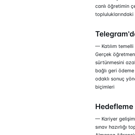
canlı öğretimin çe
topluluklarındaki 
Telegram'da
— Katılım temell
Gerçek öğretmenl
sürtünmesini az
bağlı geri ödeme 
odaklı sonuç yöne
biçimleri
Hedefleme 
— Kariyer gelişim
sınav hazırlığı t
Almanca öğrencisi