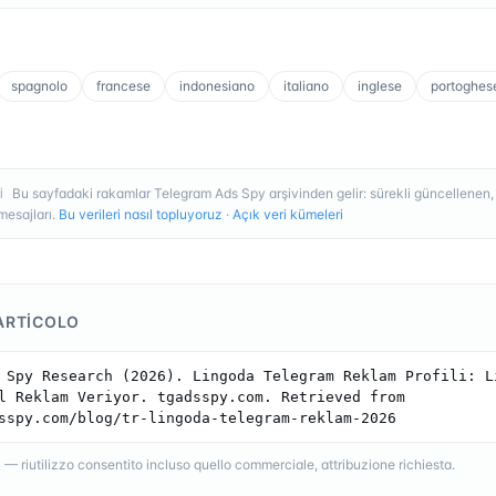
spagnolo
francese
indonesiano
italiano
inglese
portoghes
Bu sayfadaki rakamlar Telegram Ads Spy arşivinden gelir: sürekli güncellenen
I
esajları.
Bu verileri nasıl topluyoruz
·
Açık veri kümeleri
ARTICOLO
 Spy Research (2026). Lingoda Telegram Reklam Profili: Li
l Reklam Veriyor. tgadsspy.com. Retrieved from 
sspy.com/blog/tr-lingoda-telegram-reklam-2026
 riutilizzo consentito incluso quello commerciale, attribuzione richiesta.