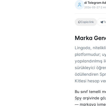
di
Telegram Ad
2026-05-27
·
2
mi
Copia link
T
Marka Gene
Lingoda, nitelik
platformudur; u
yapılandırılmış i
sürükleyici öğr
ödüllendiren Sp
Kitlesi hesap vere
Bu sınıf temelli 
Spy
arşivinde göz
— markaya ivmesi