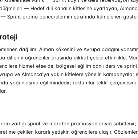
üğmeleri — Hedef dili kanalın kitlesine uyarlayan, Almanca
 — Sprint promo pencerelerinin etrafında kümelenen gösteri
rateji
emlenen dağılımı Alman kökenini ve Avrupa odağını yansıtı
a dillerini öğrenenler arasında dikkat çekici etkinlikle. Mar
ncilere hizmet etse de, bölgesel eğilim canlı ders ve sprin
Avrupa ve Almanca'ya yakın kitlelere yönelir. Kampanyalar 
ında yoğunlaşma eğilimindedir; reklamlar teklif çerçevesini 
lar.
ram varlığı sprint ve maraton promosyonlarıyla sabitlenir; 
ğretime çekilen kararlı yetişkin öğrencilere ulaşır. Gözleml