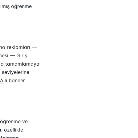
ırılmış öğrenme
mo reklamları —
mesi — Giriş
kuma tamamlamaya
 seviyelerine
TA
'lı banner
ş öğrenme ve
 özellikle
falarına