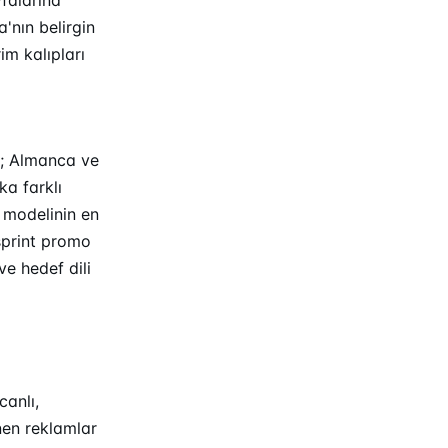
'nın belirgin
m kalıpları
r; Almanca ve
ka farklı
t modelinin en
sprint promo
ve hedef dili
canlı,
enen reklamlar