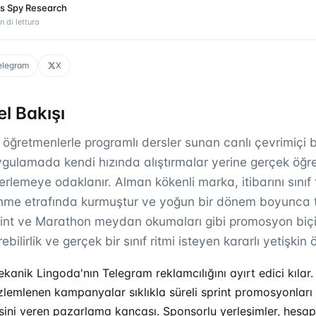
s Spy Research
n di lettura
elegram
X
l Bakışı
li öğretmenlerle programlı dersler sunan canlı çevrimiçi 
ygulamada kendi hızında alıştırmalar yerine gerçek öğr
lerlemeye odaklanır. Alman kökenli marka, itibarını sınıf 
enme etrafında kurmuştur ve yoğun bir dönem boyunca tut
rint ve Marathon meydan okumaları gibi promosyon biçiml
bilirlik ve gerçek bir sınıf ritmi isteyen kararlı yetişkin ö
mekanik Lingoda'nın Telegram reklamcılığını ayırt edici kılar
lemlenen kampanyalar sıklıkla süreli sprint promosyonları
ni veren pazarlama kancası. Sponsorlu yerleşimler, hesap v