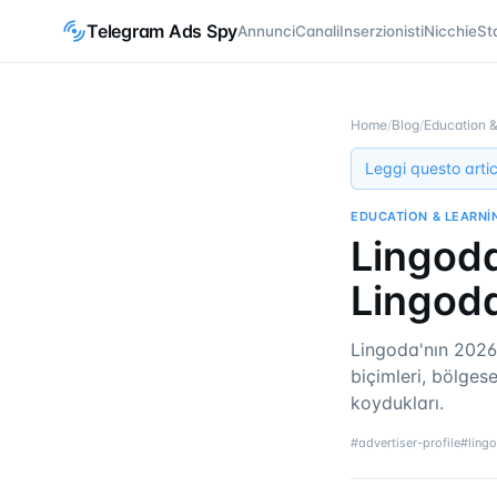
Telegram Ads Spy
Annunci
Canali
Inserzionisti
Nicchie
St
Home
/
Blog
/
Education &
Leggi questo artic
EDUCATION & LEARNI
Lingoda
Lingoda
Lingoda'nın 2026
biçimleri, bölges
koydukları.
#
advertiser-profile
#
ling