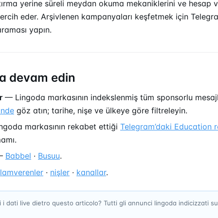
ırma yerine süreli meydan okuma mekaniklerini ve hesap ver
tercih eder. Arşivlenen kampanyaları keşfetmek için Teleg
raması yapın.
a devam edin
r
— Lingoda markasının indekslenmiş tüm sponsorlu mesaj
inde
göz atın; tarihe, nişe ve ülkeye göre filtreleyin.
goda markasının rekabet ettiği
Telegram’daki Education r
mamı.
—
Babbel
·
Busuu
.
klamverenler
·
nişler
·
kanallar
.
 i dati live dietro questo articolo? Tutti gli annunci lingoda indicizzati 