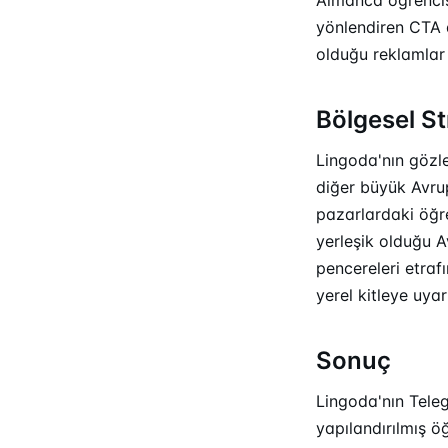
yönlendiren CTA d
olduğu reklamlar
Bölgesel St
Lingoda'nın gözl
diğer büyük Avrup
pazarlardaki öğre
yerleşik olduğu 
pencereleri etraf
yerel kitleye uyar
Sonuç
Lingoda'nın Teleg
yapılandırılmış ö