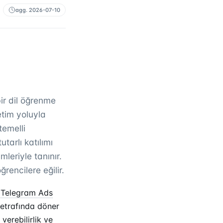
agg.
2026-07-10
bir dil öğrenme
etim yoluyla
temelli
arlı katılımı
eriyle tanınır.
ğrencilere eğilir.
.
Telegram Ads
 etrafında döner
erebilirlik ve