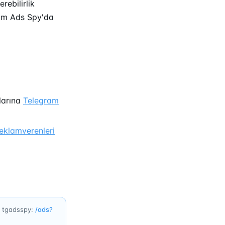
ebilirlik
ram Ads Spy'da
larına
Telegram
eklamverenleri
su tgadsspy:
/ads?