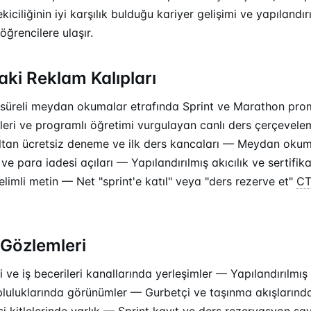
kiciliğinin iyi karşılık bulduğu kariyer gelişimi ve yapıland
öğrencilere ulaşır.
ki Reklam Kalıpları
i süreli meydan okumalar etrafında Sprint ve Marathon pro
eri ve programlı öğretimi vurgulayan canlı ders çerçevele
altan ücretsiz deneme ve ilk ders kancaları — Meydan o
ve para iadesi açıları — Yapılandırılmış akıcılık ve sertifika
limli metin — Net "sprint'e katıl" veya "ders rezerve et"
C
Gözlemleri
i ve iş becerileri kanallarında yerleşimler — Yapılandırılmı
opluluklarında görünümler — Gurbetçi ve taşınma akışlarında,
 kitlelerinde varlık — Sprint kayıt ve ders rezervasyon say