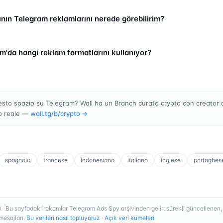
nın Telegram reklamlarını nerede görebilirim?
m'da hangi reklam formatlarını kullanıyor?
sto spazio su Telegram? Wall ha un Branch curato crypto con creator 
o reale —
wall.tg/b/
crypto
→
spagnolo
francese
indonesiano
italiano
inglese
portoghes
Bu sayfadaki rakamlar Telegram Ads Spy arşivinden gelir: sürekli güncellenen
I
esajları.
Bu verileri nasıl topluyoruz
·
Açık veri kümeleri