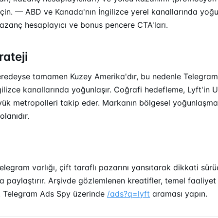
 için. — ABD ve Kanada'nın İngilizce yerel kanallarında yo
kazanç hesaplayıcı ve bonus pencere CTA'ları.
rateji
 neredeyse tamamen Kuzey Amerika'dır, bu nedenle Telegram 
ilizce kanallarında yoğunlaşır. Coğrafi hedefleme, Lyft'in 
yük metropolleri takip eder. Markanın bölgesel yoğunlaşmas
lanıdır.
legram varlığı, çift taraflı pazarını yansıtarak dikkati sürü
 paylaştırır. Arşivde gözlemlenen kreatifler, temel faaliyet 
. Telegram Ads Spy üzerinde
/ads?q=lyft
araması yapın.