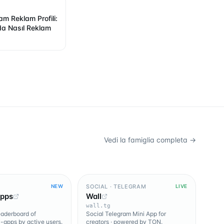
am Reklam Profili:
a Nasıl Reklam
Vedi la famiglia completa →
SOCIAL · TELEGRAM
NEW
LIVE
Apps
Wall
wall.tg
leaderboard of
Social Telegram Mini App for
-apps by active users.
creators · powered by TON.