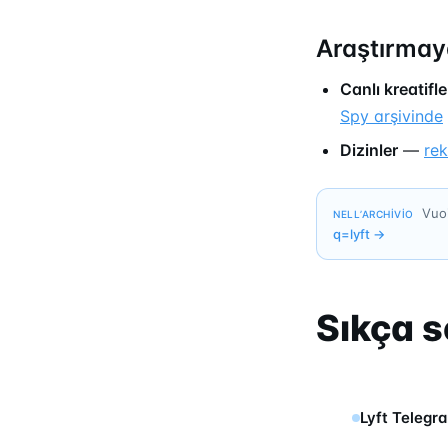
Araştırmay
Canlı kreatifle
Spy arşivinde
Dizinler
—
re
Vuoi
NELL’ARCHIVIO
q=
lyft
→
Sıkça s
Lyft Telegra