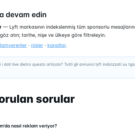
a devam edin
r
— Lyft markasının indekslenmiş tüm sponsorlu mesajları
göz atın; tarihe, nişe ve ülkeye göre filtreleyin.
klamverenler
·
nişler
·
kanallar
.
 i dati live dietro questo articolo? Tutti gli annunci lyft indicizzati su tg
orulan sorular
m'da nasıl reklam veriyor?