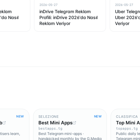
2026-05-27
2026-05-27
eklam
inDrive Telegram Reklam
Uber Telegr
6'da Nasıl
Profili: inDrive 2026'da Nasıl
Uber 2026'd
Reklam Veriyor
Veriyor
SELEZIONE
CLASSIFICA
NEW
NEW
b
Best Mini Apps
Top Mini 
bestapps.tg
topapps.tg
isers learn,
Best Telegram mini-apps ·
Public daily 
handpicked monthly by the G.Media
Telegram mini