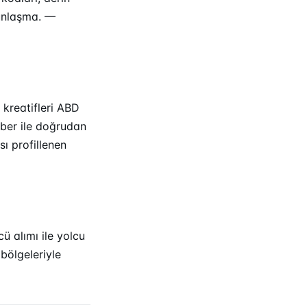
ğunlaşma. —
kreatifleri ABD
Uber ile doğrudan
ı profillenen
cü alımı ile yolcu
bölgeleriyle