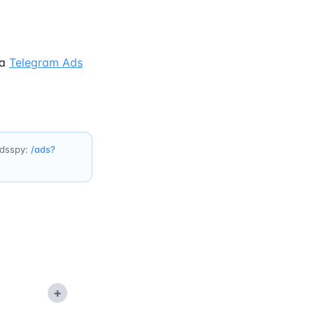
na
Telegram Ads
adsspy:
/ads?
+