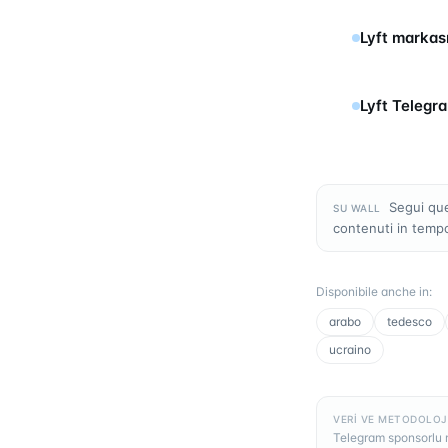
Lyft markası
Lyft Telegra
Segui que
SU WALL
contenuti in temp
Disponibile anche in
:
arabo
tedesco
ucraino
VERI VE METODOLOJ
Telegram sponsorlu m