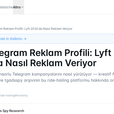
atistiche
Altro
am Reklam Profili: Lyft 2026'da Nasıl Reklam Veriyor
olo in italiano →
legram Reklam Profili: Lyft
 Nasıl Reklam Veriyor
nsorlu Telegram kampanyalarını nasıl yürütüyor — kreatif f
 ve tgadsspy arşivinin bu ride-hailing platformu hakkında 
ride-hailing
#
mobility
s Spy Research