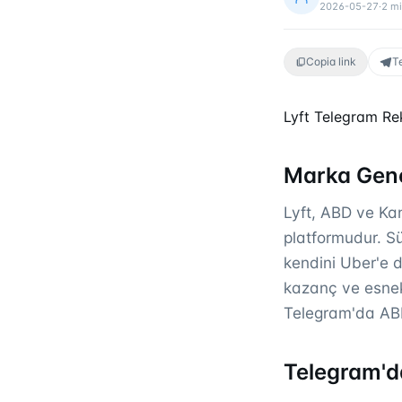
2026-05-27
·
2
mi
Copia link
T
Lyft Telegram Rek
Marka Gene
Lyft, ABD ve Kan
platformudur. Sü
kendini Uber'e d
kazanç ve esnekl
Telegram'da ABD 
Telegram'da