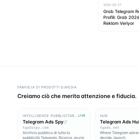
2026-05-27
Grab Telegram R
Profili: Grab 202
Reklam Veriyor
FAMIGLIA DI PRODOTTI G.MEDIA
Creiamo ciò che merita attenzione e fiducia.
INTELLIGENCE PUBBLICITARIA
HUB
LIVE
Telegram Ads Spy
Telegram Ads Hu
tgadsspy.com
tgads.net
Archivio pubblico di tutta la
Where Telegram advert
pubblicità Telegram. Ricerca, avvisi,
decide, launch.