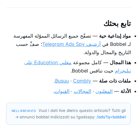
تابع بحثك
مواد إبداعية حية
— تصفّح جميع الرسائل المموّلة المفهرسة
لـ Babbel في
أرشيف Telegram Ads Spy
؛ صفِّ حسب
التاريخ والمجال والدولة.
هذا المجال
— كامل مجموعة
معلني Education على
تيليجرام
حيث تنافس Babbel.
ملفات ذات صلة
—
Cambly
·
Busuu
.
الأدلة
—
المعلنون
·
المجالات
·
القنوات
.
Vuoi i dati live dietro questo articolo? Tutti gli
NELL’ARCHIVIO
→
annunci babbel indicizzati su tgadsspy:
/ads?q=
babbel