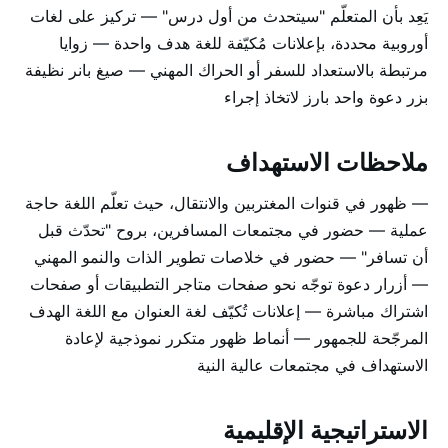
يَعِد بأن المتعلّم "سيتحدث من أول درس" — تركيز على لغات
أوروبية محددة، بإعلانات مُكيّفة للغة هدف واحدة — زوايا
مرتبطة بالاستعداد للسفر أو الحراك المهني — صيغ بانر نظيفة
بزر دعوة واحد بارز لاتخاذ إجراء
ملاحظات الاستهداف
— ظهور في قنوات المغتربين والانتقال، حيث تعلّم اللغة حاجة
عملية — حضور في مجتمعات المسافرين، بروح "تحدّث قبل
أن تسافر" — حضور في خلاصات تطوير الذات والنمو المهني
— أزرار دعوة توجّه نحو صفحات متاجر التطبيقات أو صفحات
اشتراك مباشرة — إعلانات تُكيّف لغة العنوان مع اللغة الهدف
المرجّحة للجمهور — أنماط ظهور متكرر نموذجية لإعادة
الاستهداف في مجتمعات عالية النية
الاستراتيجية الإقليمية