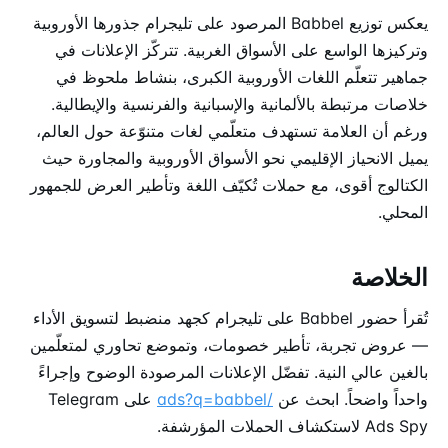
يعكس توزيع Babbel المرصود على تليجرام جذورها الأوروبية
وتركيزها الواسع على الأسواق الغربية. تتركّز الإعلانات في
جماهير تتعلّم اللغات الأوروبية الكبرى، بنشاط ملحوظ في
خلاصات مرتبطة بالألمانية والإسبانية والفرنسية والإيطالية.
ورغم أن العلامة تستهدف متعلّمي لغات متنوّعة حول العالم،
يميل الانحياز الإقليمي نحو الأسواق الأوروبية والمجاورة حيث
الكتالوج أقوى، مع حملات تُكيّف اللغة وتأطير العرض للجمهور
المحلي.
الخلاصة
تُقرأ حضور Babbel على تليجرام كجهد منضبط لتسويق الأداء
— عروض تجربة، تأطير خصومات، وتموضع تحاوري لمتعلّمين
بالغين عالي النية. تفضّل الإعلانات المرصودة الوضوح وإجراءً
واحداً واضحاً. ابحث عن
/ads?q=babbel
على Telegram
Ads Spy لاستكشاف الحملات المؤرشفة.