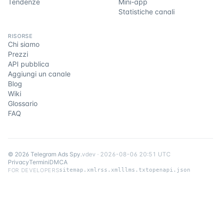
Tendenze
Mini-app
Statistiche canali
RISORSE
Chi siamo
Prezzi
API pubblica
Aggiungi un canale
Blog
Wiki
Glossario
FAQ
©
2026
Telegram Ads Spy
.
v
dev
·
2026-08-06 20:51 UTC
Privacy
Termini
DMCA
FOR DEVELOPERS
sitemap.xml
rss.xml
llms.txt
openapi.json