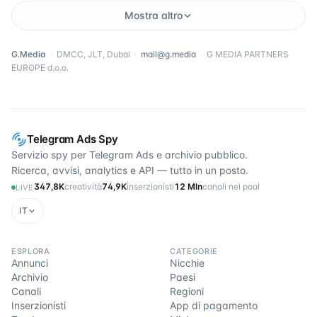
Mostra altro
G.Media
·
DMCC, JLT, Dubai
·
mail@g.media
·
G MEDIA PARTNERS
EUROPE d.o.o.
Telegram Ads Spy
Servizio spy per Telegram Ads e archivio pubblico.
Ricerca, avvisi, analytics e API — tutto in un posto.
347,8K
creatività
74,9K
inserzionisti
12 Mln
canali nel pool
LIVE
IT
ESPLORA
CATEGORIE
Annunci
Nicchie
Archivio
Paesi
Canali
Regioni
Inserzionisti
App di pagamento