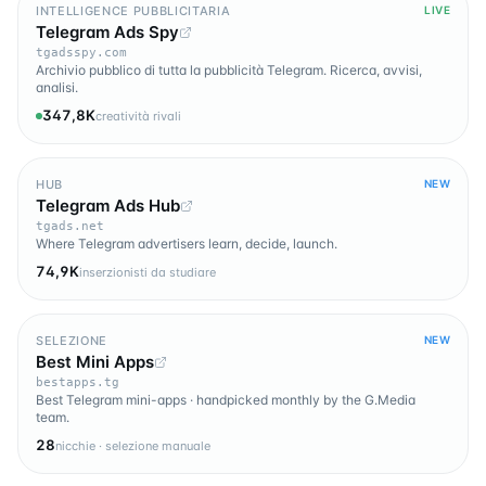
INTELLIGENCE PUBBLICITARIA
LIVE
Telegram Ads Spy
tgadsspy.com
Archivio pubblico di tutta la pubblicità Telegram. Ricerca, avvisi,
analisi.
347,8K
creatività rivali
HUB
NEW
Telegram Ads Hub
tgads.net
Where Telegram advertisers learn, decide, launch.
74,9K
inserzionisti da studiare
SELEZIONE
NEW
Best Mini Apps
bestapps.tg
Best Telegram mini-apps · handpicked monthly by the G.Media
team.
28
nicchie · selezione manuale