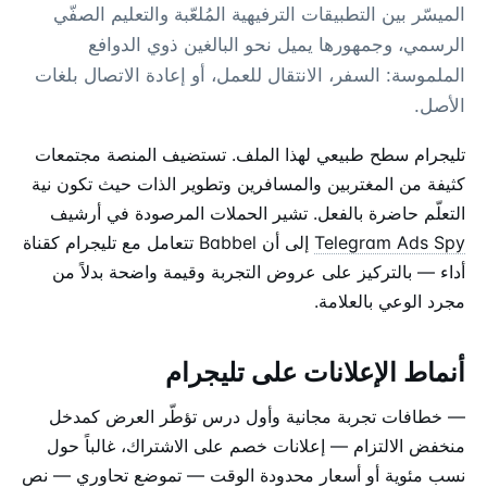
الميسّر بين التطبيقات الترفيهية المُلعّبة والتعليم الصفّي
الرسمي، وجمهورها يميل نحو البالغين ذوي الدوافع
الملموسة: السفر، الانتقال للعمل، أو إعادة الاتصال بلغات
الأصل.
تليجرام سطح طبيعي لهذا الملف. تستضيف المنصة مجتمعات
كثيفة من المغتربين والمسافرين وتطوير الذات حيث تكون نية
التعلّم حاضرة بالفعل. تشير الحملات المرصودة في أرشيف
Telegram Ads Spy
إلى أن Babbel تتعامل مع تليجرام كقناة
أداء — بالتركيز على عروض التجربة وقيمة واضحة بدلاً من
مجرد الوعي بالعلامة.
أنماط الإعلانات على تليجرام
— خطافات تجربة مجانية وأول درس تؤطّر العرض كمدخل
منخفض الالتزام — إعلانات خصم على الاشتراك، غالباً حول
نسب مئوية أو أسعار محدودة الوقت — تموضع تحاوري — نص