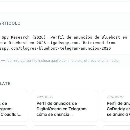
ARTICOLO
 Spy Research (2026). Perfil de anuncios de Bluehost en T
cia Bluehost en 2026. tgadsspy.com. Retrieved from 
sspy.com/blog/es-bluehost-telegram-anuncios-2026
 riutilizzo consentito incluso quello commerciale, attribuzione richiesta.
LATE
2026-05-27
2026-05-27
s de
Perfil de anuncios de
Perfil de an
legram:
DigitalOcean en Telegram:
GoDaddy en
Cloudflare
cómo se anuncia
se anuncia
DigitalOcean en 2026
2026