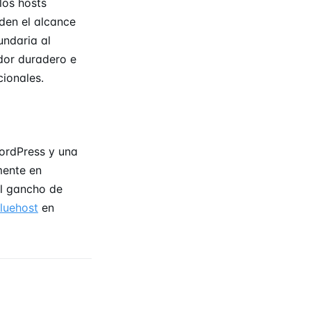
los hosts
den el alcance
undaria al
dor duradero e
cionales.
ordPress y una
mente en
el gancho de
luehost
en