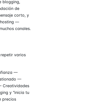
e blogging,
ndación de
ensaje corto, y
 hosting —
n muchos canales.
repetir varios
nfianza —
estionado —
 — Creatividades
ing y "inicia tu
n precios