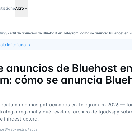
atistiche
Altro
ting
/
Perfil de anuncios de Bluehost en Telegram: cómo se anuncia Bluehost en 
olo in italiano →
de anuncios de Bluehost e
m: cómo se anuncia Blue
jecuta campañas patrocinadas en Telegram en 2026 — fo
strategia regional y qué revela el archivo de tgadsspy sob
 infraestructura.
host
#
web-hosting
#
saas