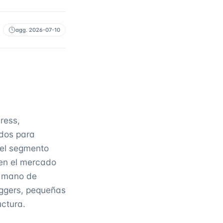
agg.
2026-07-10
ress,
dos para
 el segmento
 en el mercado
n mano de
oggers, pequeñas
ctura.