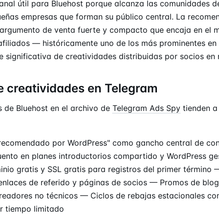
anal útil para Bluehost porque alcanza las comunidades d
eñas empresas que forman su público central. La recome
argumento de venta fuerte y compacto que encaja en el m
filiados — históricamente uno de los más prominentes en
 significativa de creatividades distribuidas por socios e
e creatividades en Telegram
s de Bluehost en el archivo de
Telegram Ads Spy
tienden a 
recomendado por WordPress" como gancho central de co
ento en planes introductorios compartido y WordPress g
nio gratis y SSL gratis para registros del primer término
enlaces de referido y páginas de socios — Promos de blogg
creadores no técnicos — Ciclos de rebajas estacionales co
r tiempo limitado