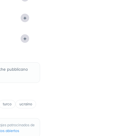
+
+
che pubblicano
turco
ucraino
ajes patrocinados de
os abiertos