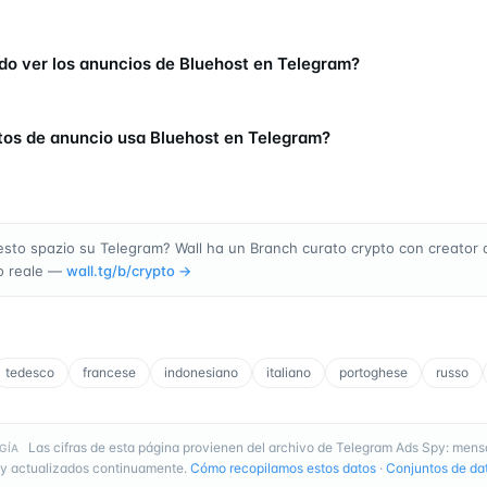
o ver los anuncios de Bluehost en Telegram?
os de anuncio usa Bluehost en Telegram?
sto spazio su Telegram? Wall ha un Branch curato crypto con creator 
o reale —
wall.tg/b/
crypto
→
tedesco
francese
indonesiano
italiano
portoghese
russo
Las cifras de esta página provienen del archivo de Telegram Ads Spy: mens
GÍA
y actualizados continuamente.
Cómo recopilamos estos datos
·
Conjuntos de dat