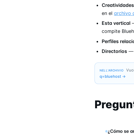
Creatividades
en el
archivo 
Esta vertical
—
compite Blueh
Perfiles relac
Directorios
Vuoi
NELL’ARCHIVIO
q=
bluehost
→
Pregun
¿Cómo se an