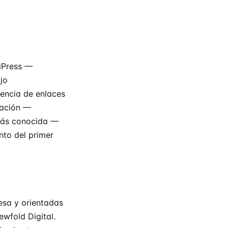
dPress —
jo
sencia de enlaces
ración —
 más conocida —
nto del primer
lesa y orientadas
ewfold Digital.