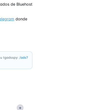
ados de Bluehost
elegram
donde
 su tgadsspy:
/ads?
+