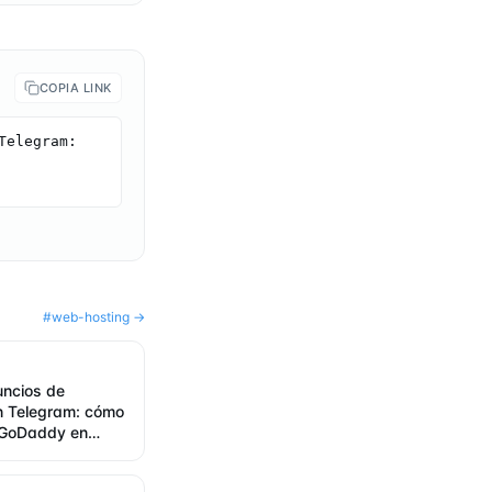
COPIA LINK
elegram: 
#
web-hosting
→
uncios de
 Telegram: cómo
 GoDaddy en