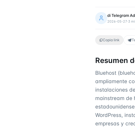
di
Telegram Ad
2026-05-27
·
3
mi
Copia link
T
Resumen d
Bluehost (blueh
ampliamente co
instalaciones d
mainstream de h
estadounidense.
WordPress, inst
empresas y crea