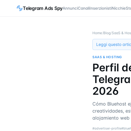
Telegram Ads Spy
Annunci
Canali
Inserzionisti
Nicchie
St
Home
/
Blog
/
SaaS & Hos
Leggi questo artic
SAAS & HOSTING
Perfil 
Telegra
2026
Cómo Bluehost e
creatividades, e
alojamiento web e
#
advertiser-profile
#
blue