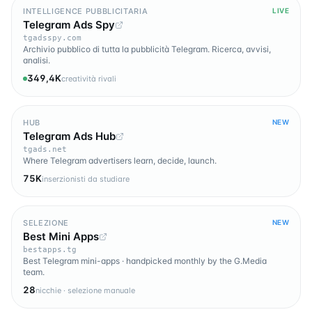
INTELLIGENCE PUBBLICITARIA
LIVE
Telegram Ads Spy
tgadsspy.com
Archivio pubblico di tutta la pubblicità Telegram. Ricerca, avvisi,
analisi.
349,4K
creatività rivali
HUB
NEW
Telegram Ads Hub
tgads.net
Where Telegram advertisers learn, decide, launch.
75K
inserzionisti da studiare
SELEZIONE
NEW
Best Mini Apps
bestapps.tg
Best Telegram mini-apps · handpicked monthly by the G.Media
team.
28
nicchie · selezione manuale