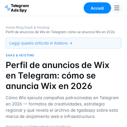
Telegram
Accedi
Ads Spy
Home
/
Blog
/
SaaS & Hosting
/
Perfil de anuncios de Wix en Telegram: cómo se anuncia Wix en 2026
Leggi questo articolo in italiano →
SAAS & HOSTING
Perfil de anuncios de Wix
en Telegram: cómo se
anuncia Wix en 2026
Cómo Wix ejecuta campañas patrocinadas en Telegram
en 2026 — formatos de creatividades, estrategia
regional y qué revela el archivo de tgadsspy sobre esta
marca de alojamiento web e infraestructura.
#
advertiser-profile
#
wix
#
web-hosting
#
saas