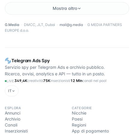
Mostra altro
G.Media
·
DMCC, JLT, Dubai
·
mail@g.media
·
G MEDIA PARTNERS
EUROPE d.o.o.
Telegram Ads Spy
Servizio spy per Telegram Ads e archivio pubblico.
Ricerca, avvisi, analytics e API — tutto in un posto.
349,4K
creatività
75K
inserzionisti
12 Mln
canali nel pool
LIVE
IT
ESPLORA
CATEGORIE
Annunci
Nicchie
Archivio
Paesi
Canali
Regioni
Inserzionisti
App di pagamento