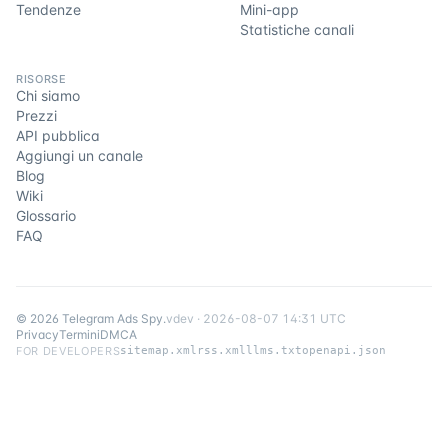
Tendenze
Mini-app
Statistiche canali
RISORSE
Chi siamo
Prezzi
API pubblica
Aggiungi un canale
Blog
Wiki
Glossario
FAQ
©
2026
Telegram Ads Spy
.
v
dev
·
2026-08-07 14:31 UTC
Privacy
Termini
DMCA
FOR DEVELOPERS
sitemap.xml
rss.xml
llms.txt
openapi.json