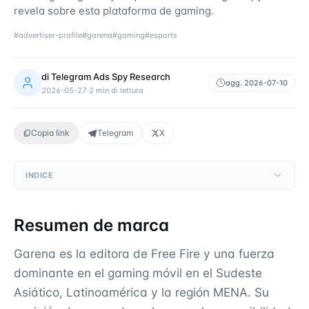
revela sobre esta plataforma de gaming.
#
advertiser-profile
#
garena
#
gaming
#
esports
di
Telegram Ads Spy Research
agg.
2026-07-10
2026-05-27
·
2
min di lettura
Copia link
Telegram
X
INDICE
Resumen de marca
Garena es la editora de Free Fire y una fuerza
dominante en el gaming móvil en el Sudeste
Asiático, Latinoamérica y la región MENA. Su