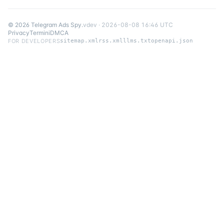
©
2026
Telegram Ads Spy
.
v
dev
·
2026-08-08 16:46 UTC
Privacy
Termini
DMCA
FOR DEVELOPERS
sitemap.xml
rss.xml
llms.txt
openapi.json