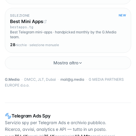
SELEZIONE
NEW
Best Mini Apps
bestapps.tg
Best Telegram mini-apps · handpicked monthly by the G.Media
team.
28
nicchie · selezione manuale
Mostra altro
G.Media
·
DMCC, JLT, Dubai
·
mail@g.media
·
G MEDIA PARTNERS
EUROPE d.o.o.
Telegram Ads Spy
Servizio spy per Telegram Ads e archivio pubblico.
Ricerca, avvisi, analytics e API — tutto in un posto.