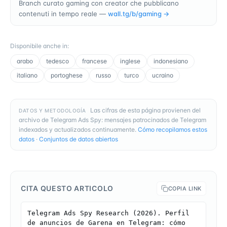
Branch curato gaming con creator che pubblicano
contenuti in tempo reale —
wall.tg/b/
gaming
→
Disponibile anche in
:
arabo
tedesco
francese
inglese
indonesiano
italiano
portoghese
russo
turco
ucraino
Las cifras de esta página provienen del
DATOS Y METODOLOGÍA
archivo de Telegram Ads Spy: mensajes patrocinados de Telegram
indexados y actualizados continuamente.
Cómo recopilamos estos
datos
·
Conjuntos de datos abiertos
CITA QUESTO ARTICOLO
COPIA LINK
Telegram Ads Spy Research (2026). Perfil 
de anuncios de Garena en Telegram: cómo 