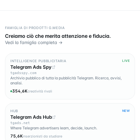
FAMIGLIA DI PRODOTTI G.MEDIA
Creiamo ciò che merita attenzione e fiducia.
Vedi la famiglia completa →
INTELLIGENCE PUBBLICITARIA
LIVE
Telegram Ads Spy
tgadsspy.com
Archivio pubblico di tutta la pubblicità Telegram. Ricerca, avvisi,
analisi.
354,6K
creatività rivali
HUB
NEW
Telegram Ads Hub
tgads.net
Where Telegram advertisers learn, decide, launch.
75,6K
inserzionisti da studiare