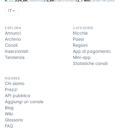
354,6K
creatività
75,6K
inserzionisti
12,1 Mln
canali nel pool
LIVE
IT
ESPLORA
CATEGORIE
Annunci
Nicchie
Archivio
Paesi
Canali
Regioni
Inserzionisti
App di pagamento
Tendenze
Mini-app
Statistiche canali
RISORSE
Chi siamo
Prezzi
API pubblica
Aggiungi un canale
Blog
Wiki
Glossario
FAQ