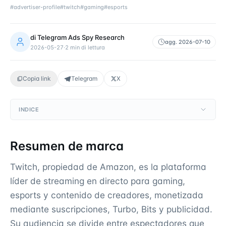
#
advertiser-profile
#
twitch
#
gaming
#
esports
di
Telegram Ads Spy Research
agg.
2026-07-10
2026-05-27
·
2
min di lettura
Copia link
Telegram
X
INDICE
Resumen de marca
Twitch, propiedad de Amazon, es la plataforma
líder de streaming en directo para gaming,
esports y contenido de creadores, monetizada
mediante suscripciones, Turbo, Bits y publicidad.
Su audiencia se divide entre espectadores que