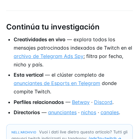
Continúa tu investigación
Creatividades en vivo
— explora todos los
mensajes patrocinados indexados de Twitch en el
archivo de Telegram Ads Spy
; filtra por fecha,
nicho y país.
Esta vertical
— el clúster completo de
anunciantes de Esports en Telegram
donde
compite Twitch.
Perfiles relacionados
—
Betway
·
Discord
.
Directorios
—
anunciantes
·
nichos
·
canales
.
Vuoi i dati live dietro questo articolo? Tutti gli
NELL’ARCHIVIO
annunci twitch indicizzati su tgadsspy:
/ads?q=
twitch
→