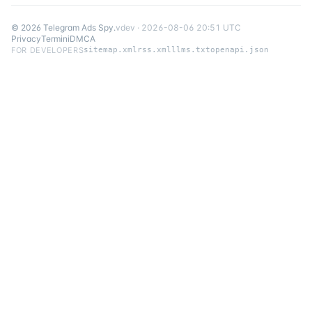
©
2026
Telegram Ads Spy
.
v
dev
·
2026-08-06 20:51 UTC
Privacy
Termini
DMCA
FOR DEVELOPERS
sitemap.xml
rss.xml
llms.txt
openapi.json