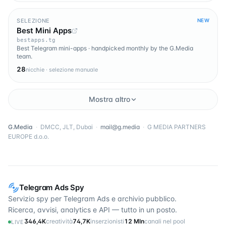
SELEZIONE
NEW
Best Mini Apps
bestapps.tg
Best Telegram mini-apps · handpicked monthly by the G.Media
team.
28
nicchie · selezione manuale
Mostra altro
G.Media
·
DMCC, JLT, Dubai
·
mail@g.media
·
G MEDIA PARTNERS
EUROPE d.o.o.
Telegram Ads Spy
Servizio spy per Telegram Ads e archivio pubblico.
Ricerca, avvisi, analytics e API — tutto in un posto.
346,4K
creatività
74,7K
inserzionisti
12 Mln
canali nel pool
LIVE