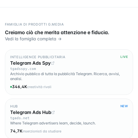
FAMIGLIA DI PRODOTTI G.MEDIA
Creiamo ciò che merita attenzione e fiducia.
Vedi la famiglia completa →
INTELLIGENCE PUBBLICITARIA
LIVE
Telegram Ads Spy
tgadsspy.com
Archivio pubblico di tutta la pubblicità Telegram. Ricerca, avvisi,
analisi.
346,4K
creatività rivali
HUB
NEW
Telegram Ads Hub
tgads.net
Where Telegram advertisers learn, decide, launch.
74,7K
inserzionisti da studiare