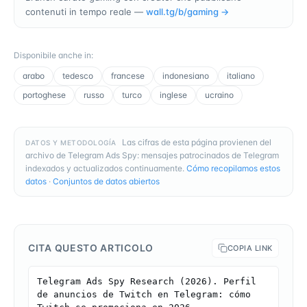
contenuti in tempo reale —
wall.tg/b/
gaming
→
Disponibile anche in
:
arabo
tedesco
francese
indonesiano
italiano
portoghese
russo
turco
inglese
ucraino
Las cifras de esta página provienen del
DATOS Y METODOLOGÍA
archivo de Telegram Ads Spy: mensajes patrocinados de Telegram
indexados y actualizados continuamente.
Cómo recopilamos estos
datos
·
Conjuntos de datos abiertos
CITA QUESTO ARTICOLO
COPIA LINK
Telegram Ads Spy Research (2026). Perfil 
de anuncios de Twitch en Telegram: cómo 