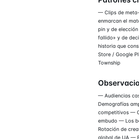
— Clips de meta-
enmarcan el matc
pin y de elecció
fallido» y de de
historia que con
Store / Google P
Township
Observaci
— Audiencias cas
Demografías ampl
competitivos — C
embudo — Los b
Rotación de crea
global de UA — R