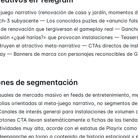
juego narrativo (renovación de casa y jardín, momentos de
h-3 subyacente — Los conocidos puzles de «anuncio falso
n de renovación que tergiversan el gameplay real — Gancho
cisión «¿qué harías?» que provocan instalaciones — Teaser
struyen el atractivo meta-narrativo — CTAs directos de ins
lay — Banners de marca con personajes reconocibles de 
ones de segmentación
uales de mercado masivo en feeds de entretenimiento, m
ias orientadas al meta-juego narrativo, no segmentos de
anales de interés general para instalaciones de volumen d
otones
CTA
llevan sistemáticamente a fichas de las tiend
tividades muy alta, acorde con el estatus de Playrix com
eenganche en torno a contenido de historia estacional y 