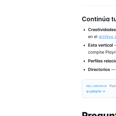
Continúa t
Creatividades
en el
archivo 
Esta vertical
—
compite Playri
Perfiles relac
Directorios
Vuoi
NELL’ARCHIVIO
q=
playrix
→
Pregun