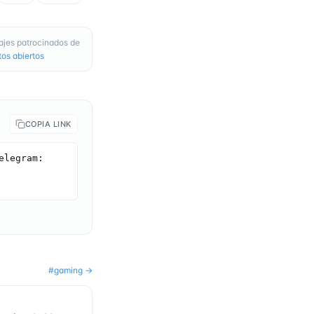
ajes patrocinados de
os abiertos
COPIA LINK
legram: 
#
gaming
→