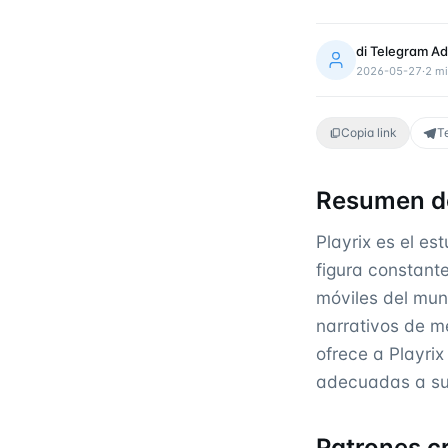
di
Telegram Ad
2026-05-27
·
2
mi
Copia link
T
Resumen d
Playrix es el e
figura constant
móviles del mund
narrativos de m
ofrece a Playri
adecuadas a su 
Patrones c