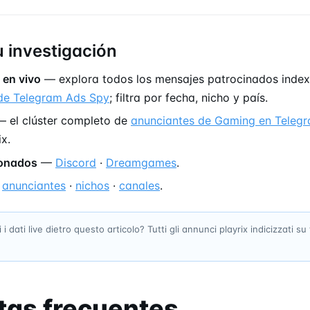
u investigación
 en vivo
— explora todos los mensajes patrocinados index
de Telegram Ads Spy
; filtra por fecha, nicho y país.
 el clúster completo de
anunciantes de Gaming en Teleg
x.
ionados
—
Discord
·
Dreamgames
.
—
anunciantes
·
nichos
·
canales
.
 i dati live dietro questo articolo? Tutti gli annunci playrix indicizzati s
tas frecuentes