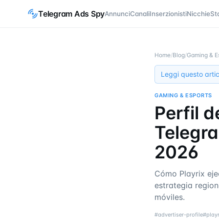
Telegram Ads Spy
Annunci
Canali
Inserzionisti
Nicchie
St
Home
/
Blog
/
Gaming & E
Leggi questo artic
GAMING & ESPORTS
Perfil 
Telegra
2026
Cómo Playrix eje
estrategia region
móviles.
#
advertiser-profile
#
playr