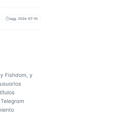
agg.
2026-07-10
 y Fishdom, y
 usuarios
ítulos
. Telegram
miento