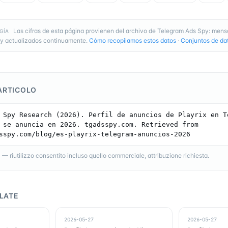
Las cifras de esta página provienen del archivo de Telegram Ads Spy: mens
GÍA
y actualizados continuamente.
Cómo recopilamos estos datos
·
Conjuntos de dat
ARTICOLO
 Spy Research (2026). Perfil de anuncios de Playrix en Te
 se anuncia en 2026. tgadsspy.com. Retrieved from 
sspy.com/blog/es-playrix-telegram-anuncios-2026
 riutilizzo consentito incluso quello commerciale, attribuzione richiesta.
LATE
2026-05-27
2026-05-27