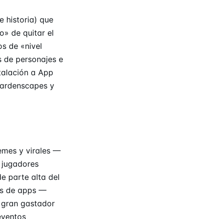
 historia) que
» de quitar el
s de «nivel
s de personajes e
talación a App
Gardenscapes y
emes y virales —
 jugadores
e parte alta del
as de apps —
o gran gastador
eventos