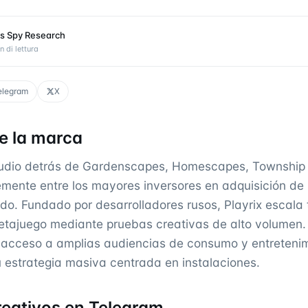
s Spy Research
n di lettura
elegram
X
e la marca
studio detrás de Gardenscapes, Homescapes, Township
emente entre los mayores inversores en adquisición de
o. Fundado por desarrolladores rusos, Playrix escala t
etajuego mediante pruebas creativas de alto volumen
x acceso a amplias audiencias de consumo y entreteni
estrategia masiva centrada en instalaciones.
reativos en Telegram