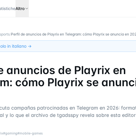
atistiche
Altro
sports
/
Perfil de anuncios de Playrix en Telegram: cómo Playrix se anuncia en 20
olo in italiano →
de anuncios de Playrix en
m: cómo Playrix se anunc
cuta campañas patrocinadas en Telegram en 2026: format
al y lo que el archivo de tgadsspy revela sobre esta edito
ix
#
gaming
#
mobile-games