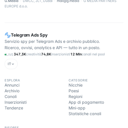
G.Media
·
DMCC, JLT, Dubai
·
mail@g.media
·
G MEDIA PARTNERS
EUROPE d.o.o.
Telegram Ads Spy
Servizio spy per Telegram Ads e archivio pubblico.
Ricerca, avvisi, analytics e API — tutto in un posto.
347,3K
creatività
74,8K
inserzionisti
12 Mln
canali nel pool
LIVE
IT
ESPLORA
CATEGORIE
Annunci
Nicchie
Archivio
Paesi
Canali
Regioni
Inserzionisti
App di pagamento
Tendenze
Mini-app
Statistiche canali
RISORSE