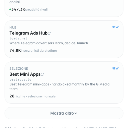
analisi.
347,3K
creatività rivali
HUB
NEW
Telegram Ads Hub
tgads.net
Where Telegram advertisers learn, decide, launch.
74,8K
inserzionisti da studiare
SELEZIONE
NEW
Best Mini Apps
bestapps.tg
Best Telegram mini-apps · handpicked monthly by the G.Media
team.
28
nicchie · selezione manuale
Mostra altro