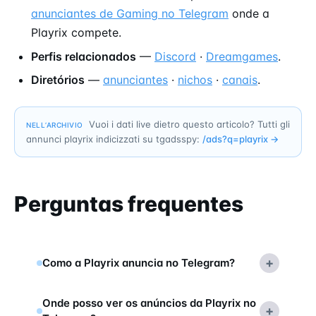
anunciantes de Gaming no Telegram
onde a
Playrix compete.
Perfis relacionados
—
Discord
·
Dreamgames
.
Diretórios
—
anunciantes
·
nichos
·
canais
.
Vuoi i dati live dietro questo articolo? Tutti gli
NELL’ARCHIVIO
annunci playrix indicizzati su tgadsspy:
/ads?q=
playrix
→
Perguntas frequentes
+
Como a Playrix anuncia no Telegram?
Onde posso ver os anúncios da Playrix no
+