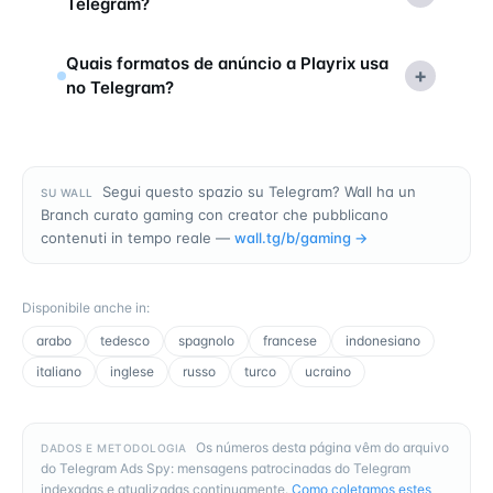
Telegram?
Quais formatos de anúncio a Playrix usa
+
no Telegram?
Segui questo spazio su Telegram? Wall ha un
SU WALL
Branch curato gaming con creator che pubblicano
contenuti in tempo reale —
wall.tg/b/
gaming
→
Disponibile anche in
:
arabo
tedesco
spagnolo
francese
indonesiano
italiano
inglese
russo
turco
ucraino
Os números desta página vêm do arquivo
DADOS E METODOLOGIA
do Telegram Ads Spy: mensagens patrocinadas do Telegram
indexadas e atualizadas continuamente.
Como coletamos estes