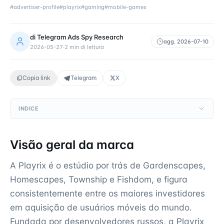
#
advertiser-profile
#
playrix
#
gaming
#
mobile-games
di
Telegram Ads Spy Research
agg.
2026-07-10
2026-05-27
·
2
min di lettura
Copia link
Telegram
X
INDICE
Visão geral da marca
A Playrix é o estúdio por trás de Gardenscapes,
Homescapes, Township e Fishdom, e figura
consistentemente entre os maiores investidores
em aquisição de usuários móveis do mundo.
Fundada por desenvolvedores russos, a Playrix