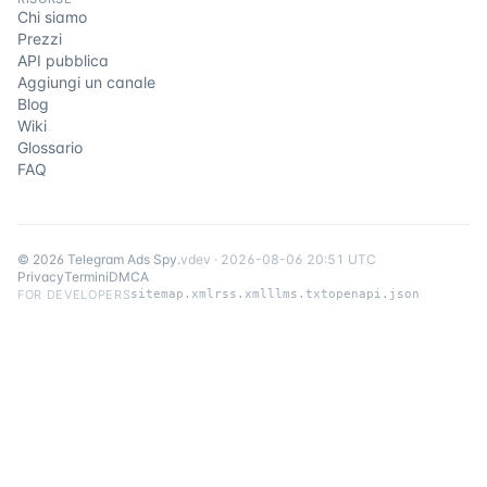
Chi siamo
Prezzi
API pubblica
Aggiungi un canale
Blog
Wiki
Glossario
FAQ
©
2026
Telegram Ads Spy
.
v
dev
·
2026-08-06 20:51 UTC
Privacy
Termini
DMCA
FOR DEVELOPERS
sitemap.xml
rss.xml
llms.txt
openapi.json