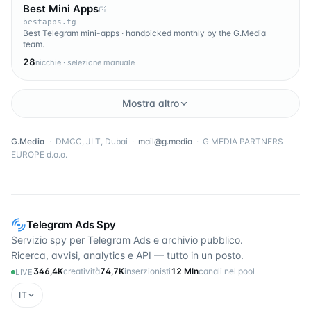
Best Mini Apps
bestapps.tg
Best Telegram mini-apps · handpicked monthly by the G.Media
team.
28
nicchie · selezione manuale
Mostra altro
G.Media
·
DMCC, JLT, Dubai
·
mail@g.media
·
G MEDIA PARTNERS
EUROPE d.o.o.
Telegram Ads Spy
Servizio spy per Telegram Ads e archivio pubblico.
Ricerca, avvisi, analytics e API — tutto in un posto.
346,4K
creatività
74,7K
inserzionisti
12 Mln
canali nel pool
LIVE
IT