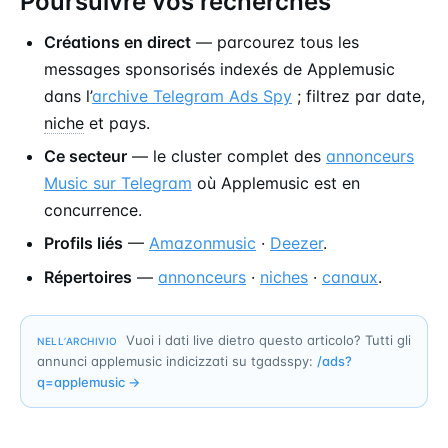
Poursuivre vos recherches
Créations en direct
— parcourez tous les
messages sponsorisés indexés de Applemusic
dans l’
archive Telegram Ads Spy
; filtrez par date,
niche
et pays.
Ce secteur
— le cluster complet des
annonceurs
Music sur Telegram
où Applemusic est en
concurrence.
Profils liés
—
Amazonmusic
·
Deezer
.
Répertoires
—
annonceurs
·
niches
·
canaux
.
Vuoi i dati live dietro questo articolo? Tutti gli
NELL’ARCHIVIO
annunci applemusic indicizzati su tgadsspy:
/ads?
q=
applemusic
→