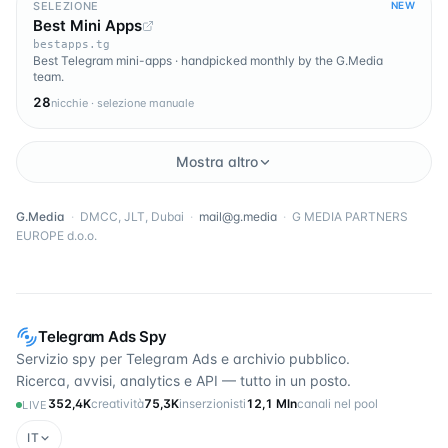
SELEZIONE
NEW
Best Mini Apps
bestapps.tg
Best Telegram mini-apps · handpicked monthly by the G.Media
team.
28
nicchie · selezione manuale
Mostra altro
G.Media
·
DMCC, JLT, Dubai
·
mail@g.media
·
G MEDIA PARTNERS
EUROPE d.o.o.
Telegram Ads Spy
Servizio spy per Telegram Ads e archivio pubblico.
Ricerca, avvisi, analytics e API — tutto in un posto.
352,4K
creatività
75,3K
inserzionisti
12,1 Mln
canali nel pool
LIVE
IT