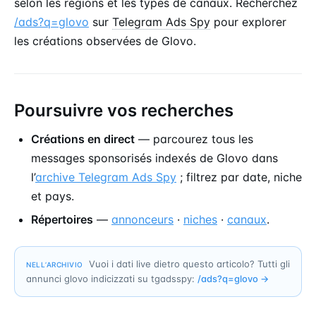
selon les régions et les types de canaux. Recherchez
/ads?q=glovo
sur
Telegram Ads Spy
pour explorer
les créations observées de Glovo.
Poursuivre vos recherches
Créations en direct
— parcourez tous les
messages sponsorisés indexés de Glovo dans
l’
archive Telegram Ads Spy
; filtrez par date, niche
et pays.
Répertoires
—
annonceurs
·
niches
·
canaux
.
Vuoi i dati live dietro questo articolo? Tutti gli
NELL’ARCHIVIO
annunci glovo indicizzati su tgadsspy:
/ads?q=
glovo
→