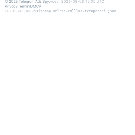
©
2026
Telegram Ads Spy
.
v
dev
·
2026-08-08 12:05 UTC
Privacy
Termini
DMCA
FOR DEVELOPERS
sitemap.xml
rss.xml
llms.txt
openapi.json