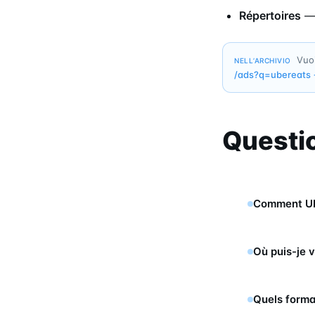
Répertoires
Vuoi
NELL’ARCHIVIO
/ads?q=
ubereats
Questi
Comment Uber
Où puis-je v
Quels format