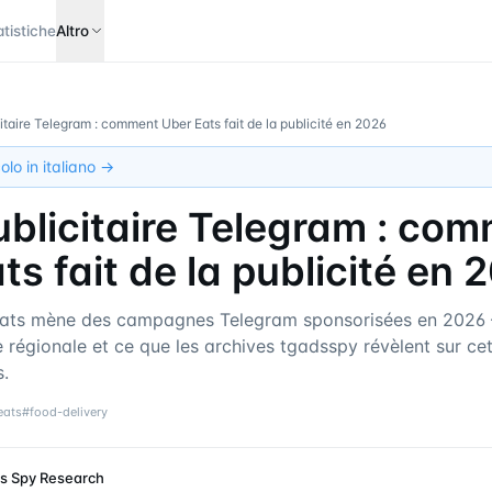
atistiche
Altro
citaire Telegram : comment Uber Eats fait de la publicité en 2026
olo in italiano →
publicitaire Telegram : co
ts fait de la publicité en 
ts mène des campagnes Telegram sponsorisées en 2026
ie régionale et ce que les archives tgadsspy révèlent sur c
s.
eats
#
food-delivery
s Spy Research