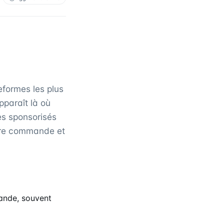
eformes les plus
paraît là où
es sponsorisés
ière commande et
ande, souvent