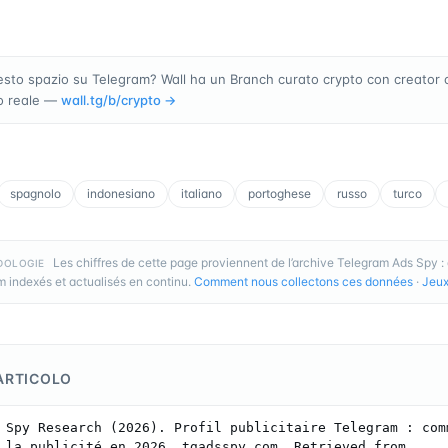
sto spazio su Telegram? Wall ha un Branch curato crypto con creator 
o reale —
wall.tg/b/
crypto
→
spagnolo
indonesiano
italiano
portoghese
russo
turco
Les chiffres de cette page proviennent de l’archive Telegram Ads Spy 
DOLOGIE
 indexés et actualisés en continu.
Comment nous collectons ces données
·
Jeux
ARTICOLO
 Spy Research (2026). Profil publicitaire Telegram : comm
 la publicité en 2026. tgadsspy.com. Retrieved from 