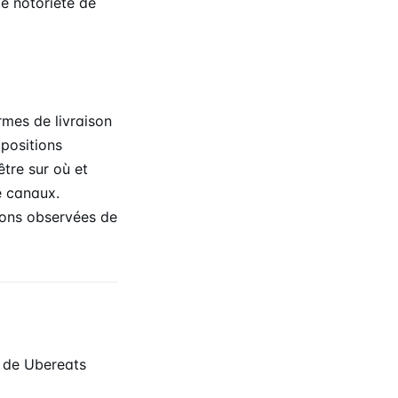
te notoriété de
rmes de livraison
opositions
tre sur où et
e canaux.
ions observées de
 de Ubereats