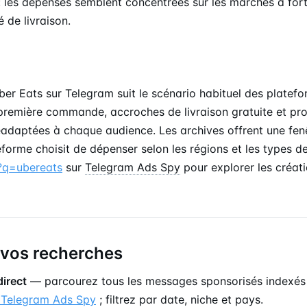
 : les dépenses semblent concentrées sur les marchés à for
 de livraison.
ber Eats sur Telegram suit le scénario habituel des platefo
a première commande, accroches de livraison gratuite et pr
adaptées à chaque audience. Les archives offrent une fenê
forme choisit de dépenser selon les régions et les types d
?q=ubereats
sur
Telegram Ads Spy
pour explorer les créat
 vos recherches
direct
— parcourez tous les messages sponsorisés indexés
 Telegram Ads Spy
; filtrez par date, niche et pays.