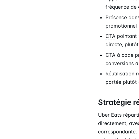
fréquence de 
Présence dans 
promotionnel 
CTA
pointant v
directe, plut
CTA à code pr
conversions 
Réutilisation 
portée plutôt
Stratégie r
Uber Eats répart
directement, avec
correspondante. 