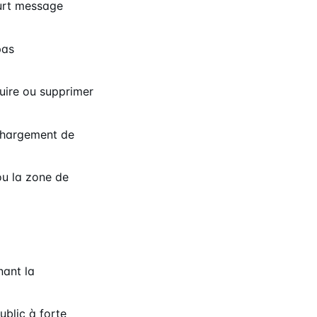
ourt message
pas
ire ou supprimer
échargement de
ou la zone de
nant la
ublic à forte