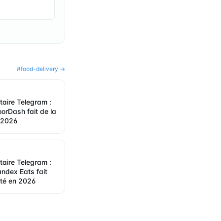
#
food-delivery
→
itaire Telegram :
rDash fait de la
n 2026
itaire Telegram :
ndex Eats fait
ité en 2026