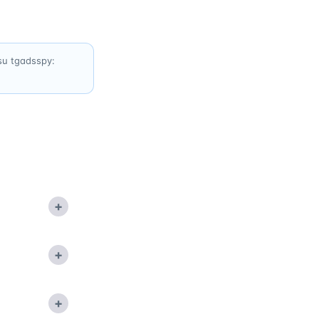
 su tgadsspy:
+
+
+