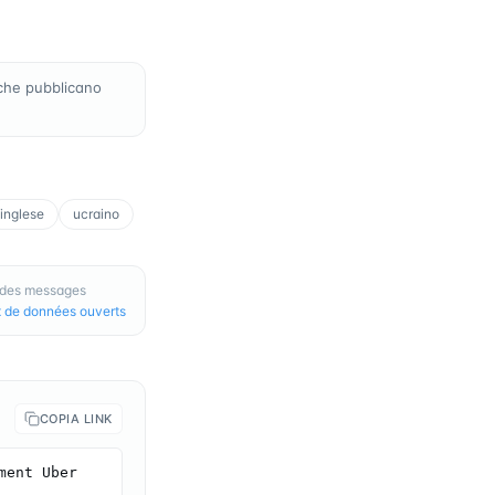
che pubblicano
inglese
ucraino
: des messages
 de données ouverts
COPIA LINK
ent Uber 