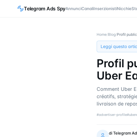
Telegram Ads Spy
Annunci
Canali
Inserzionisti
Nicchie
St
Home
/
Blog
/
Profil publi
Leggi questo artic
Profil 
Uber Ea
Comment Uber Ea
créatifs, stratég
livraison de repa
#
advertiser-profile
#
uber
di
Telegram Ad