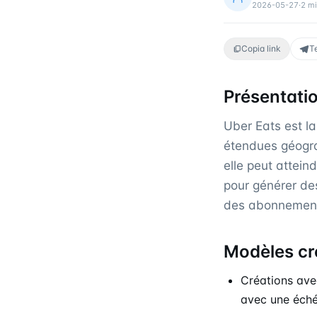
2026-05-27
·
2
mi
Copia link
T
Présentati
Uber Eats est la
étendues géogra
elle peut attein
pour générer des
des abonnemen
Modèles cr
Créations ave
avec une éché