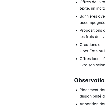
Offres de liv
texte, un incit
Bannières ave
accompagnées
Propositions
les frais de l
Créations d'i
Uber Eats ou l
Offres localis
livraison selo
Observatio
Placement dan
disponibilité d
Apparition da