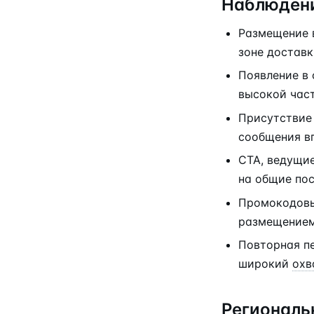
Наблюдени
Размещение в
зоне достав
Появление в
высокой част
Присутствие 
сообщения в
CTA, ведущие
на общие по
Промокодовы
размещением
Повторная пе
широкий
охв
Региональ