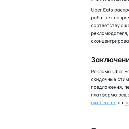
Uber Eats распр
работает напря
соответствующе
рекламодателя,
сконцентрирова
Заключен
Реклама Uber E
скидочные стим
предложения, пе
платформа реша
q=ubereats
на
T