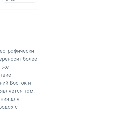
географически
ереносит более
у же
ствие
ний Восток и
оявляется там,
ения
для
родах с