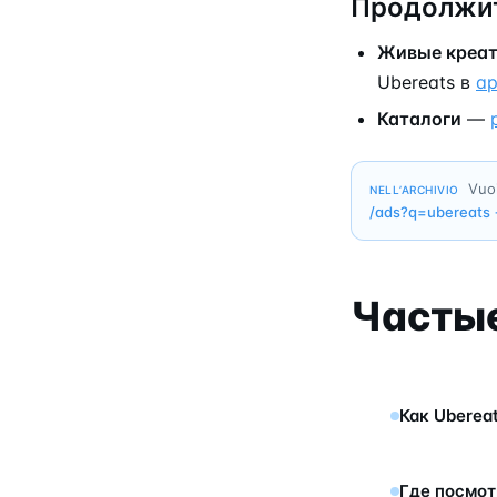
Продолжит
Живые креа
Ubereats в
ар
Каталоги
—
Vuoi
NELL’ARCHIVIO
/ads?q=
ubereats
Часты
Как Uberea
Где посмот