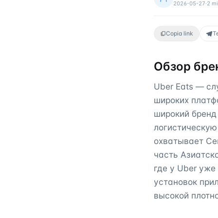
2026-05-27
·
2
mi
Copia link
T
Обзор бре
Uber Eats — с
широких платф
широкий бренд 
логистическую 
охватывает Се
часть Азиатско
где у Uber уже
установок при
высокой плотн