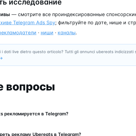
ь исследование
тивы
— смотрите все проиндексированные спонсорски
хиве Telegram Ads Spy
; фильтруйте по дате, нише и стр
рекламодатели
·
ниши
·
каналы
.
 i dati live dietro questo articolo? Tutti gli annunci ubereats indicizzati
→
е вопросы
ts рекламируется в Telegram?
реть рекламу Ubereats в Telegram?