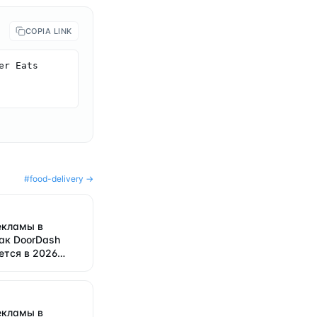
COPIA LINK
r Eats 
#
food-delivery
→
екламы в
как DoorDash
ется в 2026
екламы в