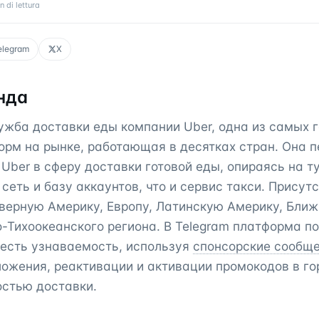
n di lettura
elegram
X
нда
лужба доставки еды компании Uber, одна из самых 
орм на рынке, работающая в десятках стран. Она п
Uber в сферу доставки готовой еды, опираясь на т
сеть и базу аккаунтов, что и сервис такси. Присут
верную Америку, Европу, Латинскую Америку, Ближ
-Тихоокеанского региона. В Telegram платформа п
 есть узнаваемость, используя
спонсорские сообщ
ложения, реактивации и активации промокодов в го
остью доставки.