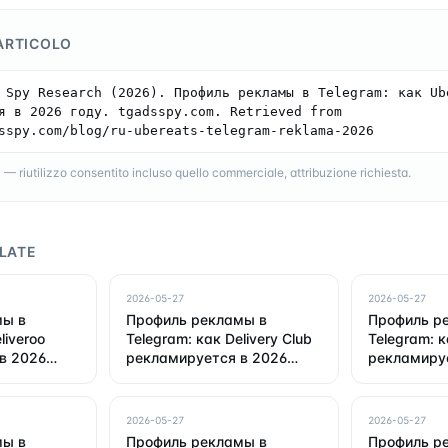
ARTICOLO
 Spy Research (2026). Профиль рекламы в Telegram: как Ube
я в 2026 году. tgadsspy.com. Retrieved from 
sspy.com/blog/ru-ubereats-telegram-reklama-2026
 riutilizzo consentito incluso quello commerciale, attribuzione richiesta.
LATE
2026-05-27
2026-05-27
мы в
Профиль рекламы в
Профиль р
liveroo
Telegram: как Delivery Club
Telegram: 
в 2026
рекламируется в 2026
рекламиру
году
году
2026-05-27
2026-05-27
мы в
Профиль рекламы в
Профиль р