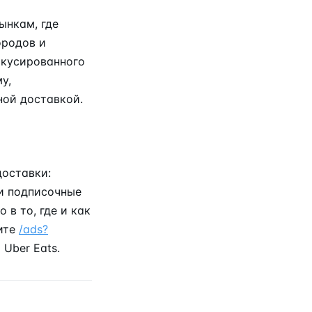
ынкам, где
ородов и
окусированного
у,
ной доставкой.
доставки:
 и подписочные
в то, где и как
ите
/ads?
Uber Eats.