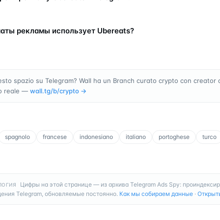
аты рекламы использует Ubereats?
sto spazio su Telegram? Wall ha un Branch curato crypto con creator 
o reale —
wall.tg/b/
crypto
→
spagnolo
francese
indonesiano
italiano
portoghese
turco
Цифры на этой странице — из архива Telegram Ads Spy: проиндекси
ЛОГИЯ
ения Telegram, обновляемые постоянно.
Как мы собираем данные
·
Открыт