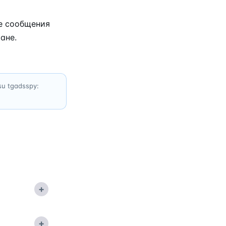
е сообщения
ане.
 su tgadsspy:
+
+