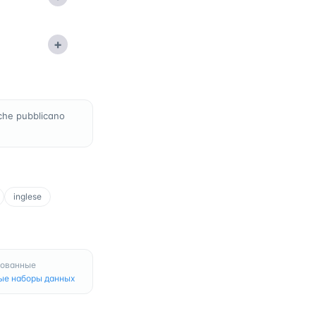
+
che pubblicano
inglese
рованные
ые наборы данных