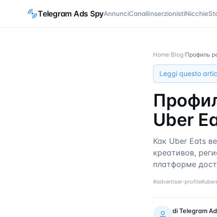
Telegram Ads Spy
Annunci
Canali
Inserzionisti
Nicchie
St
Home
/
Blog
/
Профиль ре
Leggi questo artic
Профил
Uber E
Как Uber Eats в
креативов, реги
платформе дост
#
advertiser-profile
#
uber
di
Telegram Ad