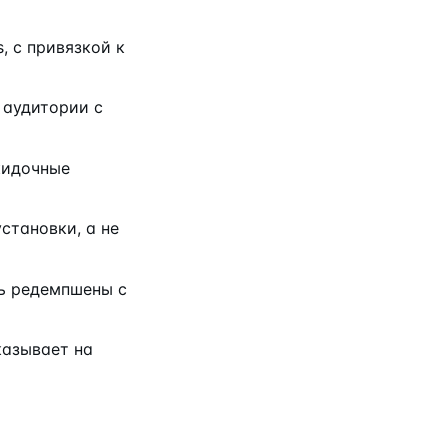
, с привязкой к
 аудитории с
скидочные
становки, а не
ь редемпшены с
казывает на