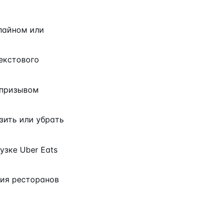
длайном или
екстового
 призывом
зить или убрать
узке Uber Eats
ния ресторанов