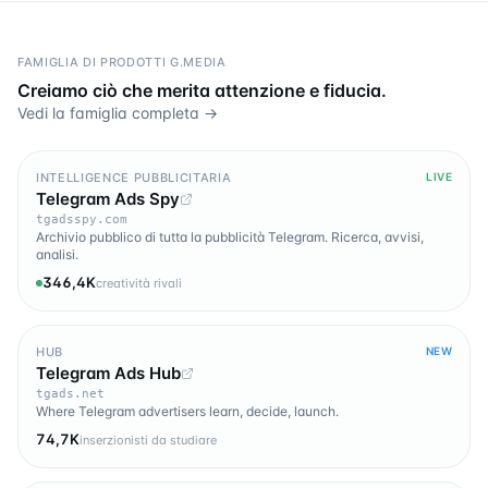
FAMIGLIA DI PRODOTTI G.MEDIA
Creiamo ciò che merita attenzione e fiducia.
Vedi la famiglia completa →
INTELLIGENCE PUBBLICITARIA
LIVE
Telegram Ads Spy
tgadsspy.com
Archivio pubblico di tutta la pubblicità Telegram. Ricerca, avvisi,
analisi.
346,4K
creatività rivali
HUB
NEW
Telegram Ads Hub
tgads.net
Where Telegram advertisers learn, decide, launch.
74,7K
inserzionisti da studiare