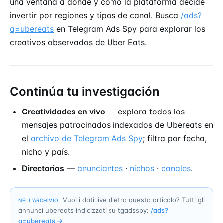
una ventana a dónde y cómo la plataforma decide
invertir por regiones y tipos de canal. Busca
/ads?
q=ubereats
en
Telegram Ads Spy
para explorar los
creativos observados de Uber Eats.
Continúa tu investigación
Creatividades en vivo
— explora todos los
mensajes patrocinados indexados de Ubereats en
el
archivo de Telegram Ads Spy
; filtra por fecha,
nicho y país.
Directorios
—
anunciantes
·
nichos
·
canales
.
Vuoi i dati live dietro questo articolo? Tutti gli
NELL’ARCHIVIO
annunci ubereats indicizzati su tgadsspy:
/ads?
q=
ubereats
→