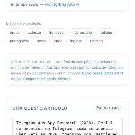
in tempo reale —
wall.tg/b/
crypto
→
Disponibile anche in
:
arabo
tedesco
francese
indonesiano
italiano
portoghese
russo
turco
inglese
ucraino
Las cifras de esta página provienen del
DATOS Y METODOLOGÍA
archivo de Telegram Ads Spy: mensajes patrocinados de Telegram
indexados y actualizados continuamente.
Cómo recopilamos estos
datos
·
Conjuntos de datos abiertos
CITA QUESTO ARTICOLO
COPIA LINK
Telegram Ads Spy Research (2026). Perfil 
de anuncios en Telegram: cómo se anuncia 
Uber Eats en 2026. tgadsspy.com. Retrieved 