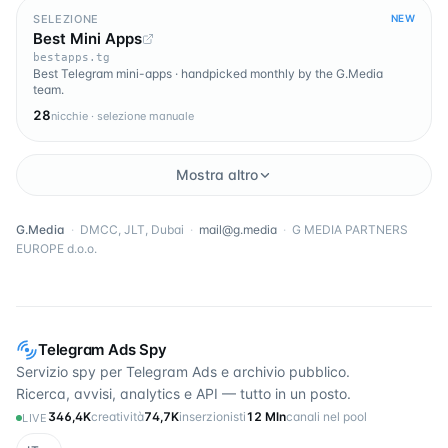
SELEZIONE
NEW
Best Mini Apps
bestapps.tg
Best Telegram mini-apps · handpicked monthly by the G.Media
team.
28
nicchie · selezione manuale
Mostra altro
G.Media
·
DMCC, JLT, Dubai
·
mail@g.media
·
G MEDIA PARTNERS
EUROPE d.o.o.
Telegram Ads Spy
Servizio spy per Telegram Ads e archivio pubblico.
Ricerca, avvisi, analytics e API — tutto in un posto.
346,4K
creatività
74,7K
inserzionisti
12 Mln
canali nel pool
LIVE