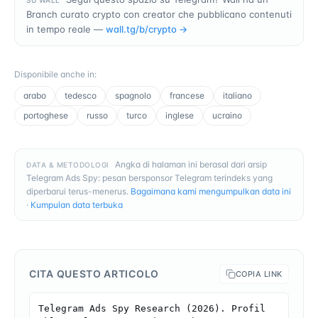
SU WALL
Branch curato crypto con creator che pubblicano contenuti
in tempo reale —
wall.tg/b/
crypto
→
Disponibile anche in
:
arabo
tedesco
spagnolo
francese
italiano
portoghese
russo
turco
inglese
ucraino
Angka di halaman ini berasal dari arsip
DATA & METODOLOGI
Telegram Ads Spy: pesan bersponsor Telegram terindeks yang
diperbarui terus-menerus.
Bagaimana kami mengumpulkan data ini
·
Kumpulan data terbuka
CITA QUESTO ARTICOLO
COPIA LINK
Telegram Ads Spy Research (2026). Profil 