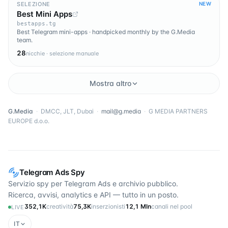
SELEZIONE
NEW
Best Mini Apps
bestapps.tg
Best Telegram mini-apps · handpicked monthly by the G.Media
team.
28
nicchie · selezione manuale
Mostra altro
G.Media
·
DMCC, JLT, Dubai
·
mail@g.media
·
G MEDIA PARTNERS
EUROPE d.o.o.
Telegram Ads Spy
Servizio spy per Telegram Ads e archivio pubblico.
Ricerca, avvisi, analytics e API — tutto in un posto.
352,1K
creatività
75,3K
inserzionisti
12,1 Mln
canali nel pool
LIVE
IT