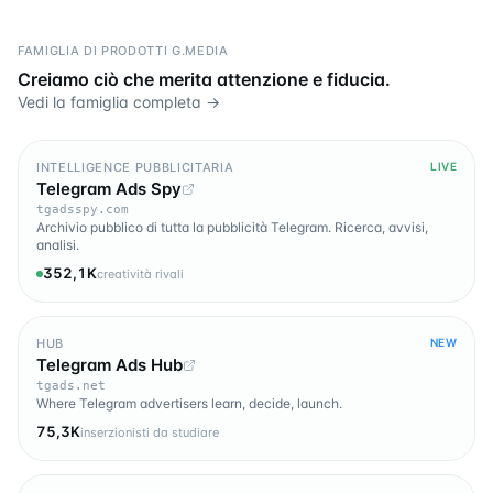
FAMIGLIA DI PRODOTTI G.MEDIA
Creiamo ciò che merita attenzione e fiducia.
Vedi la famiglia completa →
INTELLIGENCE PUBBLICITARIA
LIVE
Telegram Ads Spy
tgadsspy.com
Archivio pubblico di tutta la pubblicità Telegram. Ricerca, avvisi,
analisi.
352,1K
creatività rivali
HUB
NEW
Telegram Ads Hub
tgads.net
Where Telegram advertisers learn, decide, launch.
75,3K
inserzionisti da studiare