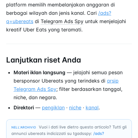
platform memilih membelanjakan anggaran di
berbagai wilayah dan jenis kanal. Cari
/ads?
q=ubereats
di
Telegram Ads Spy
untuk menjelajahi
kreatif Uber Eats yang teramati.
Lanjutkan riset Anda
Materi iklan langsung
— jelajahi semua pesan
bersponsor Ubereats yang terindeks di
arsip
Telegram Ads Spy
; filter berdasarkan tanggal,
niche, dan negara.
Direktori
—
pengiklan
·
niche
·
kanal
.
Vuoi i dati live dietro questo articolo? Tutti gli
NELL’ARCHIVIO
annunci ubereats indicizzati su tgadsspy:
/ads?