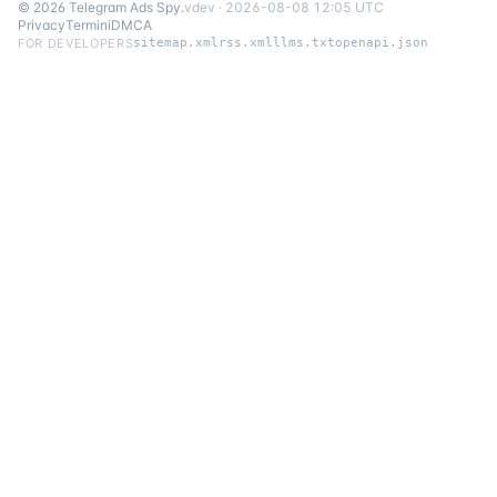
©
2026
Telegram Ads Spy
.
v
dev
·
2026-08-08 12:05 UTC
Privacy
Termini
DMCA
FOR DEVELOPERS
sitemap.xml
rss.xml
llms.txt
openapi.json