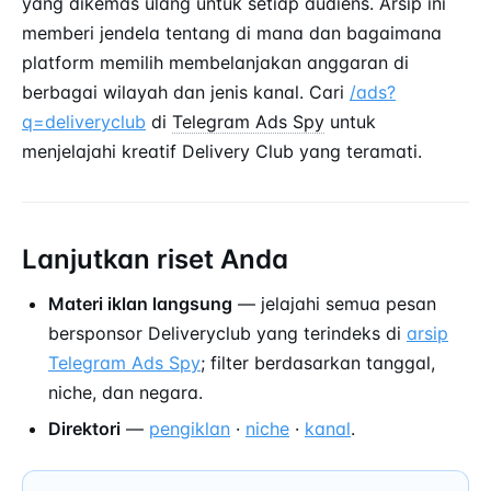
yang dikemas ulang untuk setiap audiens. Arsip ini
memberi jendela tentang di mana dan bagaimana
platform memilih membelanjakan anggaran di
berbagai wilayah dan jenis kanal. Cari
/ads?
q=deliveryclub
di
Telegram Ads Spy
untuk
menjelajahi kreatif Delivery Club yang teramati.
Lanjutkan riset Anda
Materi iklan langsung
— jelajahi semua pesan
bersponsor Deliveryclub yang terindeks di
arsip
Telegram Ads Spy
; filter berdasarkan tanggal,
niche, dan negara.
Direktori
—
pengiklan
·
niche
·
kanal
.