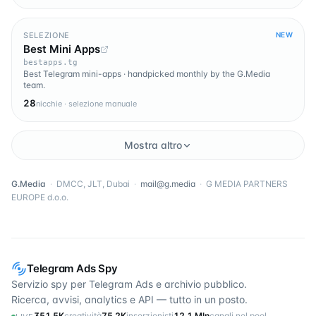
SELEZIONE
NEW
Best Mini Apps
bestapps.tg
Best Telegram mini-apps · handpicked monthly by the G.Media
team.
28
nicchie · selezione manuale
Mostra altro
G.Media
·
DMCC, JLT, Dubai
·
mail@g.media
·
G MEDIA PARTNERS
EUROPE d.o.o.
Telegram Ads Spy
Servizio spy per Telegram Ads e archivio pubblico.
Ricerca, avvisi, analytics e API — tutto in un posto.
351,5K
creatività
75,2K
inserzionisti
12,1 Mln
canali nel pool