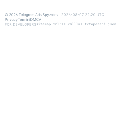
©
2026
Telegram Ads Spy
.
v
dev
·
2026-08-07 22:20 UTC
Privacy
Termini
DMCA
FOR DEVELOPERS
sitemap.xml
rss.xml
llms.txt
openapi.json