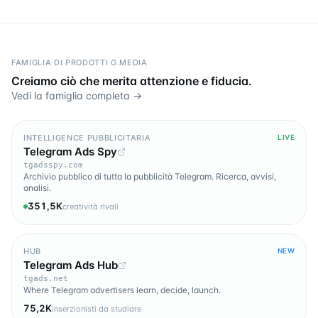
FAMIGLIA DI PRODOTTI G.MEDIA
Creiamo ciò che merita attenzione e fiducia.
Vedi la famiglia completa →
INTELLIGENCE PUBBLICITARIA
LIVE
Telegram Ads Spy
tgadsspy.com
Archivio pubblico di tutta la pubblicità Telegram. Ricerca, avvisi,
analisi.
351,5K
creatività rivali
HUB
NEW
Telegram Ads Hub
tgads.net
Where Telegram advertisers learn, decide, launch.
75,2K
inserzionisti da studiare