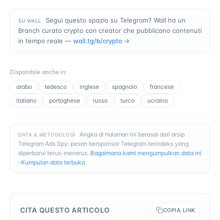
Segui questo spazio su Telegram? Wall ha un
SU WALL
Branch curato crypto con creator che pubblicano contenuti
in tempo reale —
wall.tg/b/
crypto
→
Disponibile anche in
:
arabo
tedesco
inglese
spagnolo
francese
italiano
portoghese
russo
turco
ucraino
Angka di halaman ini berasal dari arsip
DATA & METODOLOGI
Telegram Ads Spy: pesan bersponsor Telegram terindeks yang
diperbarui terus-menerus.
Bagaimana kami mengumpulkan data ini
·
Kumpulan data terbuka
CITA QUESTO ARTICOLO
COPIA LINK