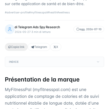
sur cette application de santé et de bien-être.
#
advertiser-profile
#
myfitnesspal
#
health
#
wellness
di
Telegram Ads Spy Research
agg.
2026-07-10
2026-05-27
·
3
min di lettura
Copia link
Telegram
X
INDICE
Présentation de la marque
MyFitnessPal (myfitnesspal.com) est une
application de comptage de calories et de suivi
nutritionnel établie de longue date, dotée d'une