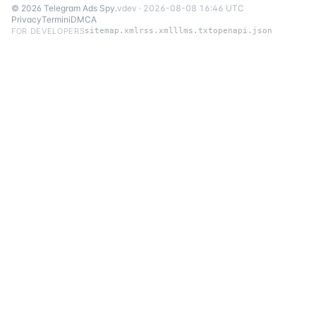
©
2026
Telegram Ads Spy
.
v
dev
·
2026-08-08 16:46 UTC
Privacy
Termini
DMCA
FOR DEVELOPERS
sitemap.xml
rss.xml
llms.txt
openapi.json