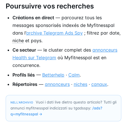
Poursuivre vos recherches
Créations en direct
— parcourez tous les
messages sponsorisés indexés de Myfitnesspal
dans l’
archive Telegram Ads Spy
; filtrez par date,
niche
et pays.
Ce secteur
— le cluster complet des
annonceurs
Health sur Telegram
où Myfitnesspal est en
concurrence.
Profils liés
—
Betterhelp
·
Calm
.
Répertoires
—
annonceurs
·
niches
·
canaux
.
Vuoi i dati live dietro questo articolo? Tutti gli
NELL’ARCHIVIO
annunci myfitnesspal indicizzati su tgadsspy:
/ads?
q=
myfitnesspal
→