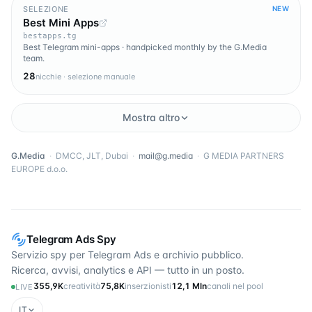
SELEZIONE
NEW
Best Mini Apps
bestapps.tg
Best Telegram mini-apps · handpicked monthly by the G.Media
team.
28
nicchie · selezione manuale
Mostra altro
G.Media
·
DMCC, JLT, Dubai
·
mail@g.media
·
G MEDIA PARTNERS
EUROPE d.o.o.
Telegram Ads Spy
Servizio spy per Telegram Ads e archivio pubblico.
Ricerca, avvisi, analytics e API — tutto in un posto.
355,9K
creatività
75,8K
inserzionisti
12,1 Mln
canali nel pool
LIVE
IT