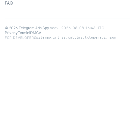
FAQ
©
2026
Telegram Ads Spy
.
v
dev
·
2026-08-08 16:46 UTC
Privacy
Termini
DMCA
FOR DEVELOPERS
sitemap.xml
rss.xml
llms.txt
openapi.json