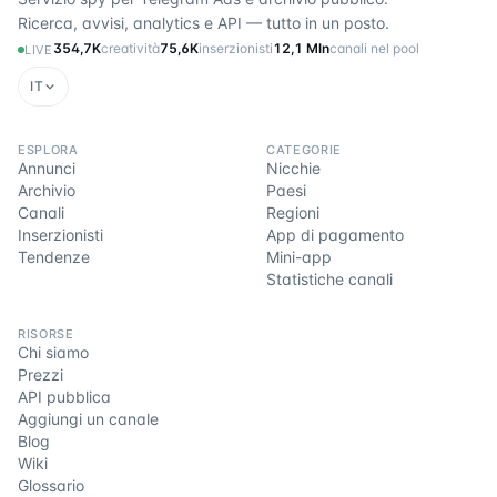
Ricerca, avvisi, analytics e API — tutto in un posto.
354,7K
creatività
75,6K
inserzionisti
12,1 Mln
canali nel pool
LIVE
IT
ESPLORA
CATEGORIE
Annunci
Nicchie
Archivio
Paesi
Canali
Regioni
Inserzionisti
App di pagamento
Tendenze
Mini-app
Statistiche canali
RISORSE
Chi siamo
Prezzi
API pubblica
Aggiungi un canale
Blog
Wiki
Glossario