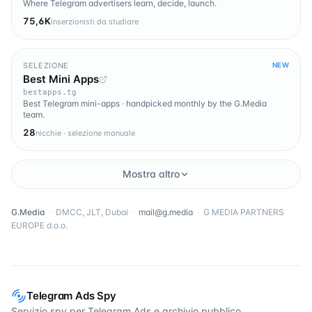
Where Telegram advertisers learn, decide, launch.
75,6K
inserzionisti da studiare
SELEZIONE
NEW
Best Mini Apps
bestapps.tg
Best Telegram mini-apps · handpicked monthly by the G.Media
team.
28
nicchie · selezione manuale
Mostra altro
G.Media
·
DMCC, JLT, Dubai
·
mail@g.media
·
G MEDIA PARTNERS
EUROPE d.o.o.
Telegram Ads Spy
Servizio spy per Telegram Ads e archivio pubblico.