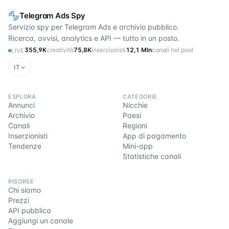
Telegram Ads Spy
Servizio spy per Telegram Ads e archivio pubblico.
Ricerca, avvisi, analytics e API — tutto in un posto.
355,9K
creatività
75,8K
inserzionisti
12,1 Mln
canali nel pool
LIVE
IT
ESPLORA
CATEGORIE
Annunci
Nicchie
Archivio
Paesi
Canali
Regioni
Inserzionisti
App di pagamento
Tendenze
Mini-app
Statistiche canali
RISORSE
Chi siamo
Prezzi
API pubblica
Aggiungi un canale