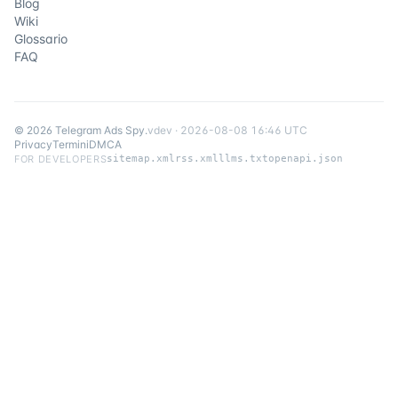
Blog
Wiki
Glossario
FAQ
©
2026
Telegram Ads Spy
.
v
dev
·
2026-08-08 16:46 UTC
Privacy
Termini
DMCA
FOR DEVELOPERS
sitemap.xml
rss.xml
llms.txt
openapi.json