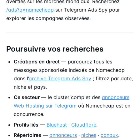
averties sur les marchés mondiaux. Recherchez
/ads?q=namecheap
sur Telegram Ads Spy pour
explorer les campagnes observées.
Poursuivre vos recherches
Créations en direct
— parcourez tous les
messages sponsorisés indexés de Namecheap
dans l’
archive Telegram Ads Spy
; filtrez par date,
niche
et pays.
Ce secteur
— le cluster complet des
annonceurs
Web Hosting sur Telegram
où Namecheap est en
concurrence.
Profils liés
—
Bluehost
·
Cloudflare
.
Répertoires
—
annonceurs
·
niches
·
canaux
.