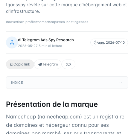
tgadsspy révèle sur cette marque d'hébergement web et
d'infrastructure.
#
advertiser-profile
#
namecheap
#
web-hosting
#
saas
di
Telegram Ads Spy Research
agg.
2026-07-10
2026-05-27
·
3
min di lettura
Copia link
Telegram
X
INDICE
Présentation de la marque
Namecheap (namecheap.com) est un registraire
de domaines et hébergeur connu pour ses
domaines bon marché, ses prix transparents et