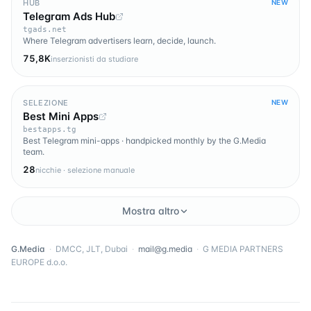
HUB
NEW
Telegram Ads Hub
tgads.net
Where Telegram advertisers learn, decide, launch.
75,8K
inserzionisti da studiare
SELEZIONE
NEW
Best Mini Apps
bestapps.tg
Best Telegram mini-apps · handpicked monthly by the G.Media
team.
28
nicchie · selezione manuale
Mostra altro
G.Media
·
DMCC, JLT, Dubai
·
mail@g.media
·
G MEDIA PARTNERS
EUROPE d.o.o.