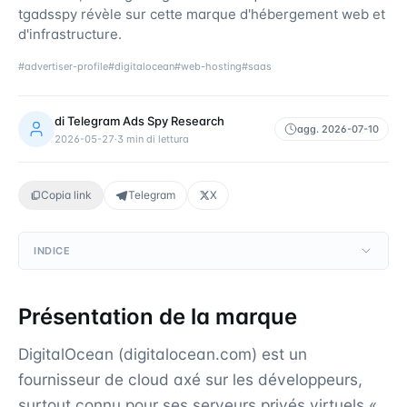
tgadsspy révèle sur cette marque d'hébergement web et
d'infrastructure.
#
advertiser-profile
#
digitalocean
#
web-hosting
#
saas
di
Telegram Ads Spy Research
agg.
2026-07-10
2026-05-27
·
3
min di lettura
Copia link
Telegram
X
INDICE
Présentation de la marque
DigitalOcean (digitalocean.com) est un
fournisseur de cloud axé sur les développeurs,
surtout connu pour ses serveurs privés virtuels «