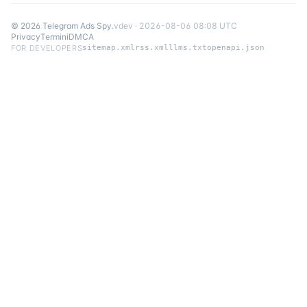
©
2026
Telegram Ads Spy
.
v
dev
·
2026-08-06 08:08 UTC
Privacy
Termini
DMCA
FOR DEVELOPERS
sitemap.xml
rss.xml
llms.txt
openapi.json