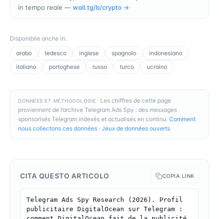
in tempo reale —
wall.tg/b/
crypto
→
Disponibile anche in
:
arabo
tedesco
inglese
spagnolo
indonesiano
italiano
portoghese
russo
turco
ucraino
Les chiffres de cette page
DONNÉES ET MÉTHODOLOGIE
proviennent de l’archive Telegram Ads Spy : des messages
sponsorisés Telegram indexés et actualisés en continu.
Comment
nous collectons ces données
·
Jeux de données ouverts
CITA QUESTO ARTICOLO
COPIA LINK
Telegram Ads Spy Research (2026). Profil 
publicitaire DigitalOcean sur Telegram : 
comment DigitalOcean fait de la publicité 