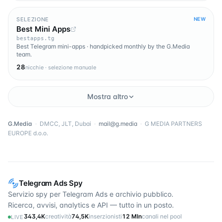
SELEZIONE
NEW
Best Mini Apps
bestapps.tg
Best Telegram mini-apps · handpicked monthly by the G.Media
team.
28
nicchie · selezione manuale
Mostra altro
G.Media
·
DMCC, JLT, Dubai
·
mail@g.media
·
G MEDIA PARTNERS
EUROPE d.o.o.
Telegram Ads Spy
Servizio spy per Telegram Ads e archivio pubblico.
Ricerca, avvisi, analytics e API — tutto in un posto.
343,4K
creatività
74,5K
inserzionisti
12 Mln
canali nel pool
LIVE