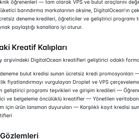
eknik öğrenenleri — tam olarak VPS ve bulut araçlarını değer
Tüketici barındırma markalarının aksine, DigitalOcean'ın çeki
cretsiz deneme kredileri, öğreticiler ve geliştirici programı t
nak paylaştığı kanallara iyi oturur.
ki Kreatif Kalıpları
y
arşivindeki DigitalOcean kreatifleri geliştirici odaklı forma
 deneme bulut kredisi sunan ücretsiz kredi promosyonları —
atlik fiyatlandırmayı vurgulayan Droplet ve VPS çerçevelem
n geliştirici programı teşvikleri ve girişim kredileri — Öğr
ici ve belgeleme öncülüklü kreatifler — Yönetilen veritaban
 için ürün lansman duyuruları — Karşılıklı kayıt kredisi su
ifleri
Gözlemleri