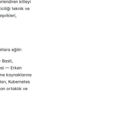
lendiren kitleyi
ciliği teknik ve
eşvikleri,
tlara eğilir:
 Basit,
esi — Erken
enme kaynaklarına
ları, Kubernetes
nan ortaklık ve