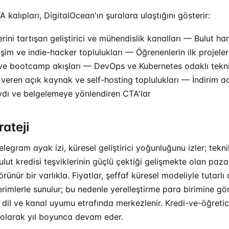
TA
kalıpları, DigitalOcean'ın şuralara ulaştığını gösterir:
rini tartışan geliştirici ve mühendislik kanalları — Bulut h
şim ve indie-hacker toplulukları — Öğrenenlerin ilk projeleri
ve bootcamp akışları — DevOps ve Kubernetes odaklı teknik
 veren açık kaynak ve self-hosting toplulukları — İndirim aci
ydı ve belgelemeye yönlendiren CTA'lar
rateji
legram ayak izi, küresel geliştirici yoğunluğunu izler; tekni
ut kredisi teşviklerinin güçlü çektiği gelişmekte olan pazar 
rünür bir varlıkla. Fiyatlar, şeffaf küresel modeliyle tutarlı
erimlerle sunulur; bu nedenle yerelleştirme para birimine g
 dil ve kanal uyumu etrafında merkezlenir. Kredi-ve-öğretici
mi olarak yıl boyunca devam eder.