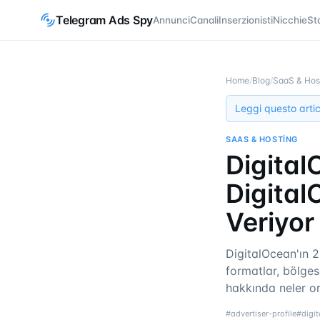
Telegram Ads Spy
Annunci
Canali
Inserzionisti
Nicchie
St
Home
/
Blog
/
SaaS & Hos
Leggi questo artic
SAAS & HOSTING
Digital
Digital
Veriyor
DigitalOcean'ın 
formatlar, bölges
hakkında neler o
#
advertiser-profile
#
digi