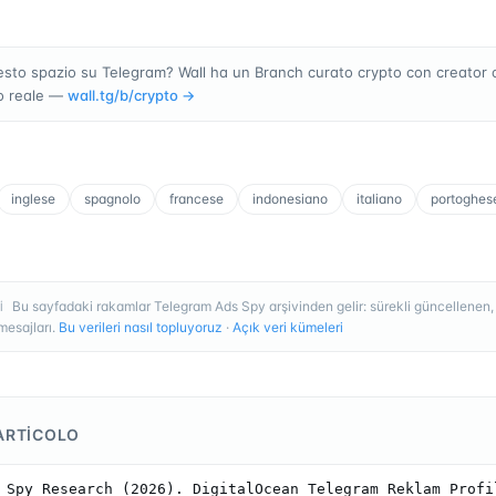
sto spazio su Telegram? Wall ha un Branch curato crypto con creator 
o reale —
wall.tg/b/
crypto
→
inglese
spagnolo
francese
indonesiano
italiano
portoghes
Bu sayfadaki rakamlar Telegram Ads Spy arşivinden gelir: sürekli güncellenen
I
esajları.
Bu verileri nasıl topluyoruz
·
Açık veri kümeleri
ARTICOLO
 Spy Research (2026). DigitalOcean Telegram Reklam Profil