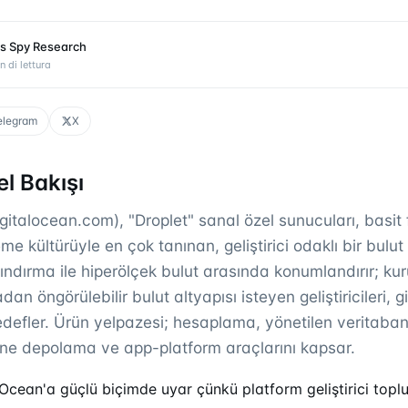
s Spy Research
n di lettura
elegram
X
l Bakışı
gitalocean.com), "Droplet" sanal özel sunucuları, basit 
e kültürüyle en çok tanınan, geliştirici odaklı bir bulut 
ındırma ile hiperölçek bulut arasında konumlandırır; ku
an öngörülebilir bulut altyapısı isteyen geliştiricileri, gi
hedefler. Ürün yelpazesi; hesaplama, yönetilen veritabanl
ne depolama ve app-platform araçlarını kapsar.
Ocean'a güçlü biçimde uyar çünkü platform geliştirici toplul