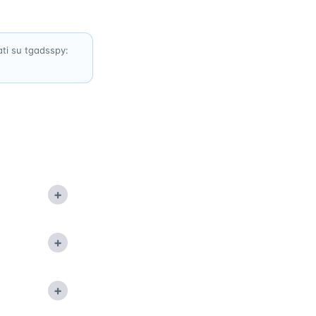
zati su tgadsspy:
+
+
+