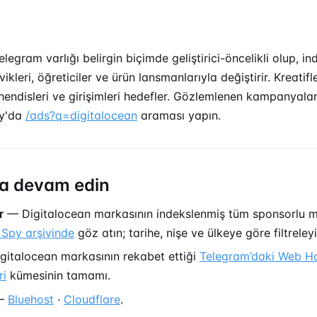
legram varlığı belirgin biçimde geliştirici-öncelikli olup, ind
vikleri, öğreticiler ve ürün lansmanlarıyla değiştirir. Kreatifl
endisleri ve girişimleri hedefler. Gözlemlenen kampanyalar
py'da
/ads?q=digitalocean
araması yapın.
a devam edin
r
— Digitalocean markasının indekslenmiş tüm sponsorlu m
Spy arşivinde
göz atın; tarihe, nişe ve ülkeye göre filtreleyi
italocean markasının rekabet ettiği
Telegram’daki Web H
ri
kümesinin tamamı.
—
Bluehost
·
Cloudflare
.