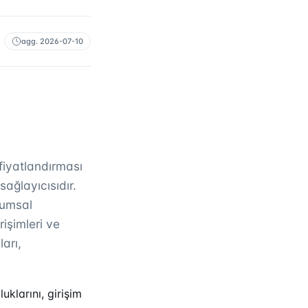
agg.
2026-07-10
fiyatlandırması
sağlayıcısıdır.
rumsal
rişimleri ve
arı,
uklarını, girişim