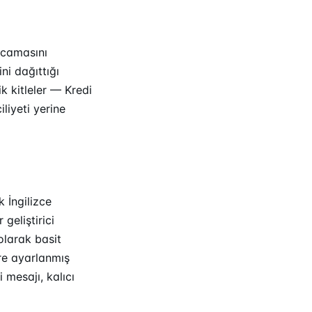
arcamasını
ni dağıttığı
 kitleler — Kredi
liyeti yerine
k İngilizce
geliştirici
 olarak basit
öre ayarlanmış
 mesajı, kalıcı