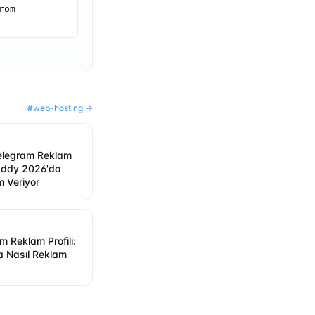
om 
#
web-hosting
→
legram Reklam
Daddy 2026'da
m Veriyor
m Reklam Profili:
 Nasıl Reklam