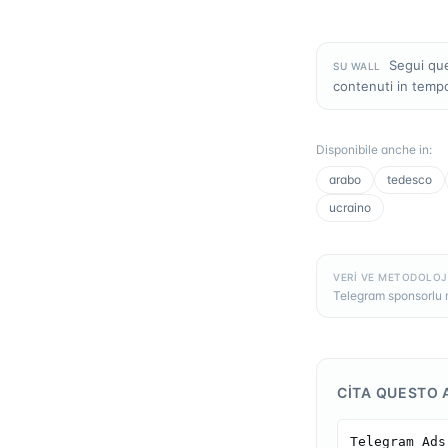
Segui que
SU WALL
contenuti in temp
Disponibile anche in
:
arabo
tedesco
ucraino
VERI VE METODOLOJ
Telegram sponsorlu m
CITA QUESTO 
Telegram Ads