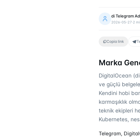
di
Telegram Ad
2026-05-27
·
2
mi
Copia link
T
Marka Gene
DigitalOcean (di
ve güçlü belgelem
Kendini hobi bar
karmaşıklık olmad
teknik ekipleri 
Kubernetes, nes
Telegram, Digital