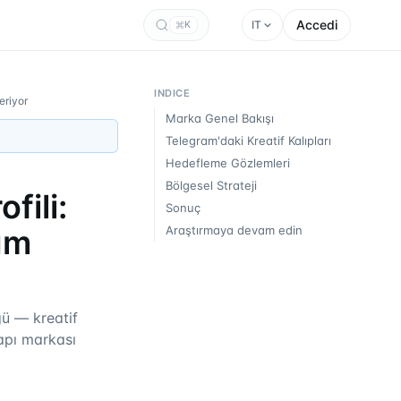
Accedi
IT
K
INDICE
eriyor
Marka Genel Bakışı
Telegram'daki Kreatif Kalıpları
Hedefleme Gözlemleri
Bölgesel Strateji
fili:
Sonuç
am
Araştırmaya devam edin
ü — kreatif
yapı markası