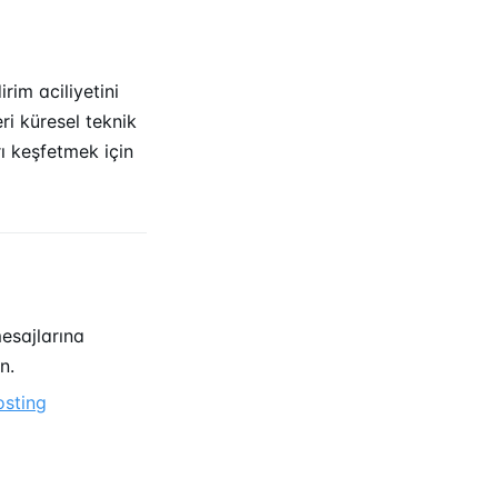
irim aciliyetini
eri küresel teknik
ı keşfetmek için
esajlarına
n.
osting