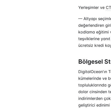
Yerleşimler ve
C
— Altyapı seçimle
değerlendiren giri
kodlama eğitimi 
teşviklerine yanıt
ücretsiz kredi ka
Bölgesel St
DigitalOcean'ın Te
kümelerinde ve bul
topluluklarında gö
dolar cinsinden t
indirimlerden çok
geliştirici edini