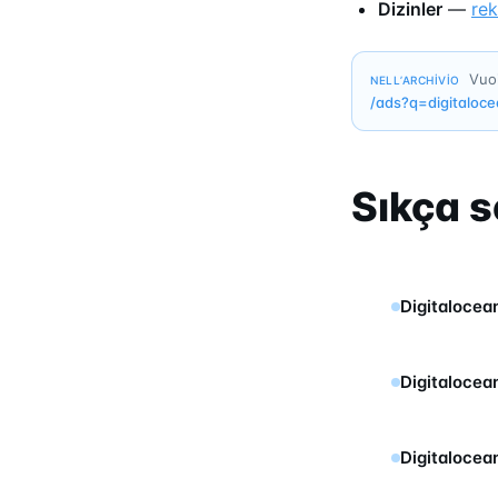
Dizinler
—
re
Vuoi
NELL’ARCHIVIO
/ads?q=
digitaloc
Sıkça s
Digitalocea
Digitalocea
Digitalocea