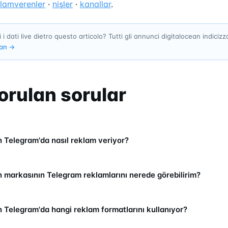
klamverenler
·
nişler
·
kanallar
.
 i dati live dietro questo articolo? Tutti gli annunci digitalocean indiciz
ean
→
orulan sorular
n Telegram'da nasıl reklam veriyor?
n markasının Telegram reklamlarını nerede görebilirim?
n Telegram'da hangi reklam formatlarını kullanıyor?