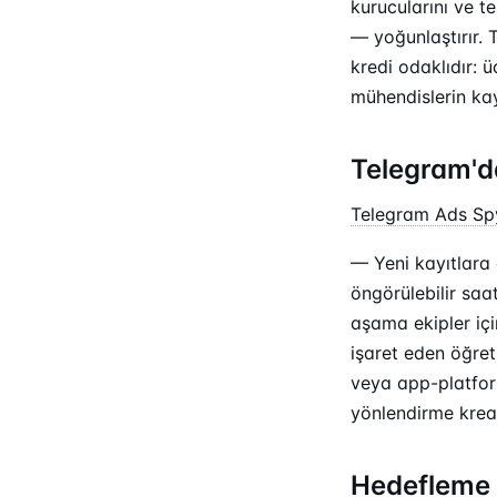
kurucularını ve t
— yoğunlaştırır. 
kredi odaklıdır: ü
mühendislerin kay
Telegram'da
Telegram Ads Sp
— Yeni kayıtlara
öngörülebilir sa
aşama ekipler içi
işaret eden öğret
veya app-platform
yönlendirme kreat
Hedefleme 