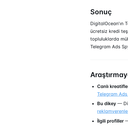
Sonuç
DigitalOcean'ın Te
ücretsiz kredi teş
topluluklarda müh
Telegram Ads S
Araştırmay
Canlı kreatifle
Telegram Ads 
Bu dikey
— Dig
reklamverenle
İlgili profiller