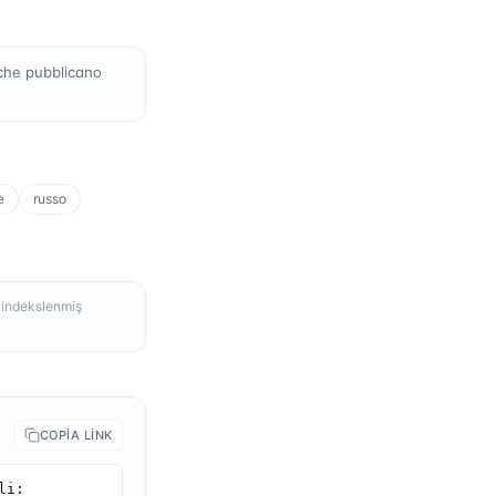
che pubblicano
e
russo
, indekslenmiş
COPIA LINK
i: 