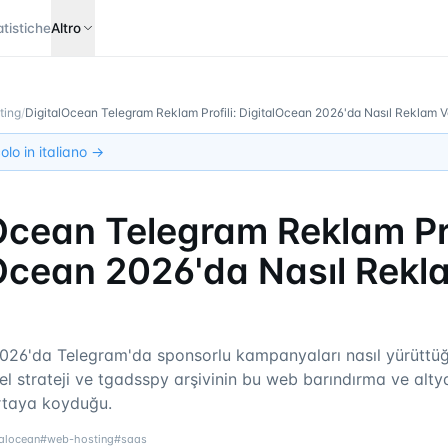
atistiche
Altro
ting
/
DigitalOcean Telegram Reklam Profili: DigitalOcean 2026'da Nasıl Reklam V
olo in italiano →
Ocean Telegram Reklam Pro
Ocean 2026'da Nasıl Rekl
2026'da Telegram'da sponsorlu kampanyaları nasıl yürüttüğ
el strateji ve tgadsspy arşivinin bu web barındırma ve alt
rtaya koyduğu.
talocean
#
web-hosting
#
saas