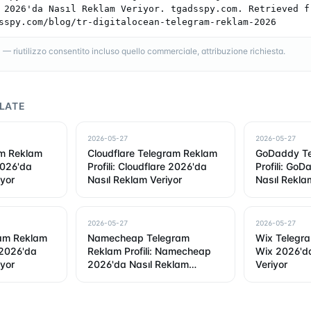
 2026'da Nasıl Reklam Veriyor. tgadsspy.com. Retrieved fr
sspy.com/blog/tr-digitalocean-telegram-reklam-2026
 riutilizzo consentito incluso quello commerciale, attribuzione richiesta.
LATE
2026-05-27
2026-05-27
am Reklam
Cloudflare Telegram Reklam
GoDaddy Te
 2026'da
Profili: Cloudflare 2026'da
Profili: Go
iyor
Nasıl Reklam Veriyor
Nasıl Rekla
2026-05-27
2026-05-27
ram Reklam
Namecheap Telegram
Wix Telegra
r 2026'da
Reklam Profili: Namecheap
Wix 2026'da
iyor
2026'da Nasıl Reklam
Veriyor
Veriyor