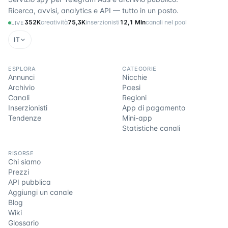
Ricerca, avvisi, analytics e API — tutto in un posto.
352K
creatività
75,3K
inserzionisti
12,1 Mln
canali nel pool
LIVE
IT
ESPLORA
CATEGORIE
Annunci
Nicchie
Archivio
Paesi
Canali
Regioni
Inserzionisti
App di pagamento
Tendenze
Mini-app
Statistiche canali
RISORSE
Chi siamo
Prezzi
API pubblica
Aggiungi un canale
Blog
Wiki
Glossario