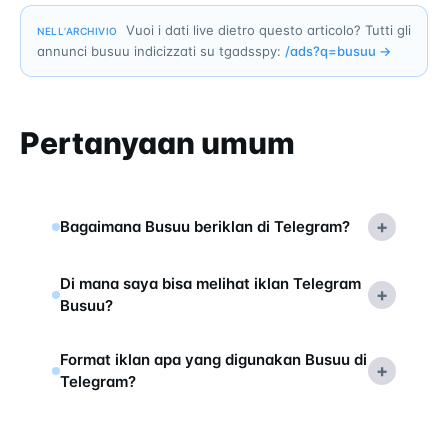
Vuoi i dati live dietro questo articolo? Tutti gli
NELL’ARCHIVIO
annunci busuu indicizzati su tgadsspy:
/ads?q=
busuu
→
Pertanyaan umum
+
Bagaimana Busuu beriklan di Telegram?
Di mana saya bisa melihat iklan Telegram
+
Busuu?
Format iklan apa yang digunakan Busuu di
+
Telegram?