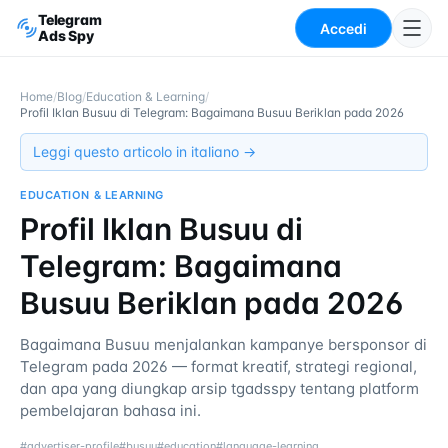
Telegram
Accedi
Ads Spy
Home
/
Blog
/
Education & Learning
/
Profil Iklan Busuu di Telegram: Bagaimana Busuu Beriklan pada 2026
Leggi questo articolo in italiano →
EDUCATION & LEARNING
Profil Iklan Busuu di
Telegram: Bagaimana
Busuu Beriklan pada 2026
Bagaimana Busuu menjalankan kampanye bersponsor di
Telegram pada 2026 — format kreatif, strategi regional,
dan apa yang diungkap arsip tgadsspy tentang platform
pembelajaran bahasa ini.
#
advertiser-profile
#
busuu
#
education
#
language-learning