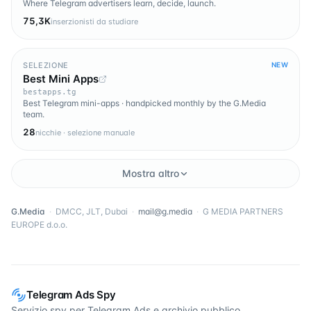
Where Telegram advertisers learn, decide, launch.
75,3K
inserzionisti da studiare
SELEZIONE
NEW
Best Mini Apps
bestapps.tg
Best Telegram mini-apps · handpicked monthly by the G.Media
team.
28
nicchie · selezione manuale
Mostra altro
G.Media
·
DMCC, JLT, Dubai
·
mail@g.media
·
G MEDIA PARTNERS
EUROPE d.o.o.
Telegram Ads Spy
Servizio spy per Telegram Ads e archivio pubblico.