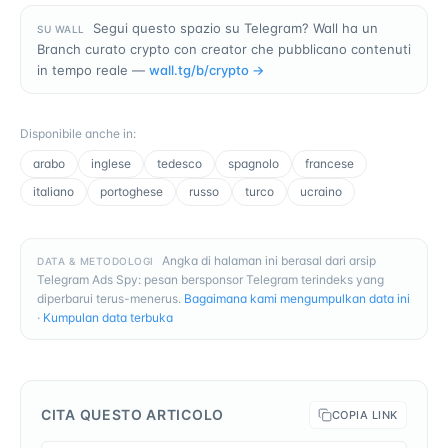
Segui questo spazio su Telegram? Wall ha un
SU WALL
Branch curato crypto con creator che pubblicano contenuti
in tempo reale —
wall.tg/b/
crypto
→
Disponibile anche in
:
arabo
inglese
tedesco
spagnolo
francese
italiano
portoghese
russo
turco
ucraino
Angka di halaman ini berasal dari arsip
DATA & METODOLOGI
Telegram Ads Spy: pesan bersponsor Telegram terindeks yang
diperbarui terus-menerus.
Bagaimana kami mengumpulkan data ini
·
Kumpulan data terbuka
CITA QUESTO ARTICOLO
COPIA LINK