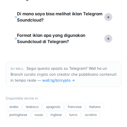
Di mana saya bisa melihat iklan Telegram
+
Soundcloud?
Format iklan apa yang digunakan
+
Soundcloud di Telegram?
Segui questo spazio su Telegram? Wall ha un
SU WALL
Branch curato crypto con creator che pubblicano contenuti
in tempo reale —
wall.tg/b/
crypto
→
Disponibile anche in
:
arabo
tedesco
spagnolo
francese
italiano
portoghese
russo
inglese
turco
ucraino