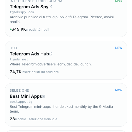
INTELLIGENCE PUBBLICITARIA
LIVE
Telegram Ads Spy
tgadsspy.com
Archivio pubblico di tutta la pubblicità Telegram. Ricerca, avvisi,
analisi.
345,9K
creatività rivali
HUB
NEW
Telegram Ads Hub
tgads.net
Where Telegram advertisers learn, decide, launch.
74,7K
inserzionisti da studiare
SELEZIONE
NEW
Best Mini Apps
bestapps.tg
Best Telegram mini-apps · handpicked monthly by the G.Media
team.
28
nicchie · selezione manuale