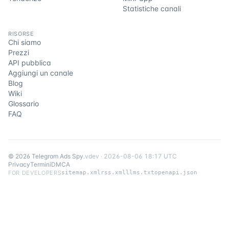
Statistiche canali
RISORSE
Chi siamo
Prezzi
API pubblica
Aggiungi un canale
Blog
Wiki
Glossario
FAQ
©
2026
Telegram Ads Spy
.
v
dev
·
2026-08-06 18:17 UTC
Privacy
Termini
DMCA
FOR DEVELOPERS
sitemap.xml
rss.xml
llms.txt
openapi.json