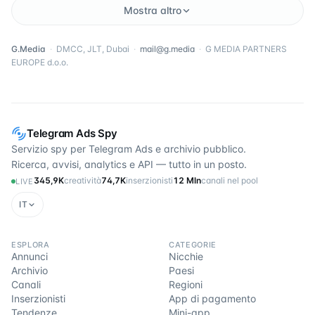
Mostra altro
G.Media
·
DMCC, JLT, Dubai
·
mail@g.media
·
G MEDIA PARTNERS
EUROPE d.o.o.
Telegram Ads Spy
Servizio spy per Telegram Ads e archivio pubblico.
Ricerca, avvisi, analytics e API — tutto in un posto.
345,9K
creatività
74,7K
inserzionisti
12 Mln
canali nel pool
LIVE
IT
ESPLORA
CATEGORIE
Annunci
Nicchie
Archivio
Paesi
Canali
Regioni
Inserzionisti
App di pagamento
Tendenze
Mini-app