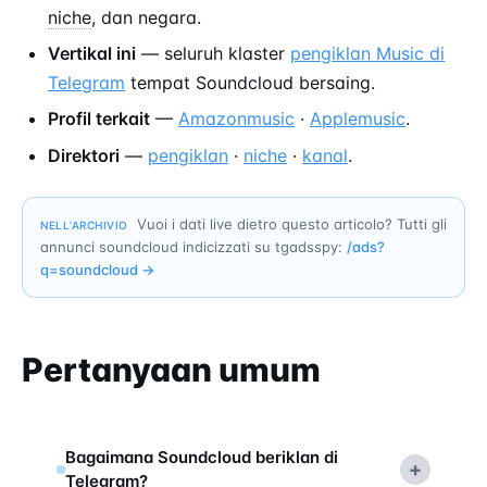
niche
, dan negara.
Vertikal ini
— seluruh klaster
pengiklan Music di
Telegram
tempat Soundcloud bersaing.
Profil terkait
—
Amazonmusic
·
Applemusic
.
Direktori
—
pengiklan
·
niche
·
kanal
.
Vuoi i dati live dietro questo articolo? Tutti gli
NELL’ARCHIVIO
annunci soundcloud indicizzati su tgadsspy:
/ads?
q=
soundcloud
→
Pertanyaan umum
Bagaimana Soundcloud beriklan di
+
Telegram?