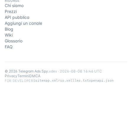
RISORSE
Chi siamo
Prezzi
API pubblica
Aggiungi un canale
Blog
Wiki
Glossario
FAQ
©
2026
Telegram Ads Spy
.
v
dev
·
2026-08-08 16:46 UTC
Privacy
Termini
DMCA
FOR DEVELOPERS
sitemap.xml
rss.xml
llms.txt
openapi.json