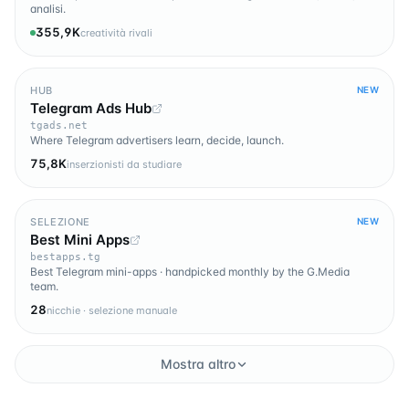
analisi.
355,9K
creatività rivali
HUB
NEW
Telegram Ads Hub
tgads.net
Where Telegram advertisers learn, decide, launch.
75,8K
inserzionisti da studiare
SELEZIONE
NEW
Best Mini Apps
bestapps.tg
Best Telegram mini-apps · handpicked monthly by the G.Media
team.
28
nicchie · selezione manuale
Mostra altro