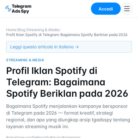
Telegram
Accedi
Ads Spy
Home
/
Blog
/
Streaming & Media
/
Profil Iklan Spotify di Telegram: Bagaimana Spotify Beriklan pada 2026
Leggi questo articolo in italiano →
STREAMING & MEDIA
Profil Iklan Spotify di
Telegram: Bagaimana
Spotify Beriklan pada 2026
Bagaimana Spotify menjalankan kampanye bersponsor
di Telegram pada 2026 — format kreatif, strategi
regional, dan apa yang diungkap arsip tgadsspy tentang
layanan streaming musik ini.
#
advertiser-profile
#
spotify
#
music
#
streaming