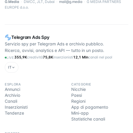
G.Media
·
DMCC, JLT, Dubai
·
mail@g.media
·
G MEDIA PARTNERS
EUROPE d.o.o.
Telegram Ads Spy
Servizio spy per Telegram Ads e archivio pubblico.
Ricerca, avvisi, analytics e API — tutto in un posto.
355,9K
creatività
75,8K
inserzionisti
12,1 Mln
canali nel pool
LIVE
IT
ESPLORA
CATEGORIE
Annunci
Nicchie
Archivio
Paesi
Canali
Regioni
Inserzionisti
App di pagamento
Tendenze
Mini-app
Statistiche canali