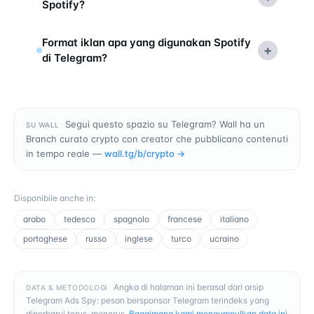
Spotify?
Format iklan apa yang digunakan Spotify
+
di Telegram?
Segui questo spazio su Telegram? Wall ha un
SU WALL
Branch curato crypto con creator che pubblicano contenuti
in tempo reale —
wall.tg/b/
crypto
→
Disponibile anche in
:
arabo
tedesco
spagnolo
francese
italiano
portoghese
russo
inglese
turco
ucraino
Angka di halaman ini berasal dari arsip
DATA & METODOLOGI
Telegram Ads Spy: pesan bersponsor Telegram terindeks yang
diperbarui terus-menerus.
Bagaimana kami mengumpulkan data ini