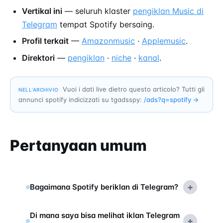
Vertikal ini
— seluruh klaster
pengiklan Music di
Telegram
tempat Spotify bersaing.
Profil terkait
—
Amazonmusic
·
Applemusic
.
Direktori
—
pengiklan
·
niche
·
kanal
.
Vuoi i dati live dietro questo articolo? Tutti gli
NELL’ARCHIVIO
annunci spotify indicizzati su tgadsspy:
/ads?q=
spotify
→
Pertanyaan umum
+
Bagaimana Spotify beriklan di Telegram?
Di mana saya bisa melihat iklan Telegram
+