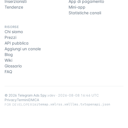
Inserzionisti
App di pagamento
Tendenze
Mini-app
Statistiche canali
RISORSE
Chi siamo
Prezzi
API pubblica
Aggiungi un canale
Blog
Wiki
Glossario
FAQ
©
2026
Telegram Ads Spy
.
v
dev
·
2026-08-08 16:46 UTC
Privacy
Termini
DMCA
FOR DEVELOPERS
sitemap.xml
rss.xml
llms.txt
openapi.json