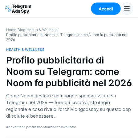
Telegram
Accedi
Ads Spy
Home
/
Blog
/
Health & Wellness
/
Profilo pubblicitario di Noom su Telegram: come Noom fa pubblicità nel
2026
HEALTH & WELLNESS
Profilo pubblicitario di
Noom su Telegram: come
Noom fa pubblicità nel 2026
Come Noom gestisce campagne sponsorizzate su
Telegram nel 2026 — formati creativi, strategia
regionale e cosa rivela l'archivio tgadsspy su questa app
di salute e benessere.
#
advertiser-profile
#
noom
#
health
#
wellness