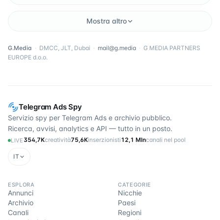
Mostra altro
G.Media
·
DMCC, JLT, Dubai
·
mail@g.media
·
G MEDIA PARTNERS
EUROPE d.o.o.
Telegram Ads Spy
Servizio spy per Telegram Ads e archivio pubblico.
Ricerca, avvisi, analytics e API — tutto in un posto.
354,7K
creatività
75,6K
inserzionisti
12,1 Mln
canali nel pool
LIVE
IT
ESPLORA
CATEGORIE
Annunci
Nicchie
Archivio
Paesi
Canali
Regioni