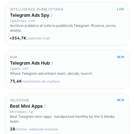
INTELLIGENCE PUBBLICITARIA
LIVE
Telegram Ads Spy
tgadsspy.com
Archivio pubblico di tutta la pubblicità Telegram. Ricerca, avvisi,
analisi.
354,7K
creatività rivali
HUB
NEW
Telegram Ads Hub
tgads.net
Where Telegram advertisers learn, decide, launch.
75,6K
inserzionisti da studiare
SELEZIONE
NEW
Best Mini Apps
bestapps.tg
Best Telegram mini-apps · handpicked monthly by the G.Media
team.
28
nicchie · selezione manuale