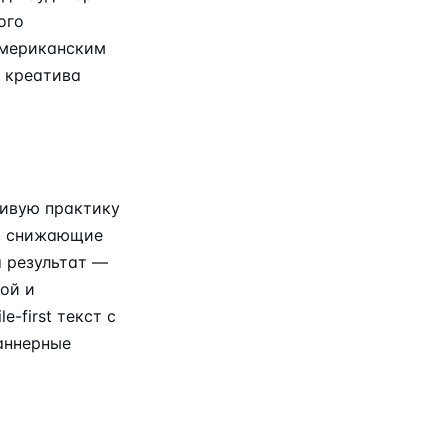
ого
американским
 креатива
живую практику
й, снижающие
а результат —
ой и
-first текст с
аннерные