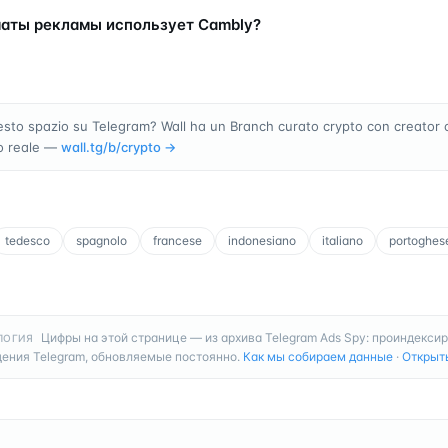
аты рекламы использует Cambly?
sto spazio su Telegram? Wall ha un Branch curato crypto con creator 
o reale —
wall.tg/b/
crypto
→
tedesco
spagnolo
francese
indonesiano
italiano
portoghes
Цифры на этой странице — из архива Telegram Ads Spy: проиндекси
ЛОГИЯ
ения Telegram, обновляемые постоянно.
Как мы собираем данные
·
Открыт