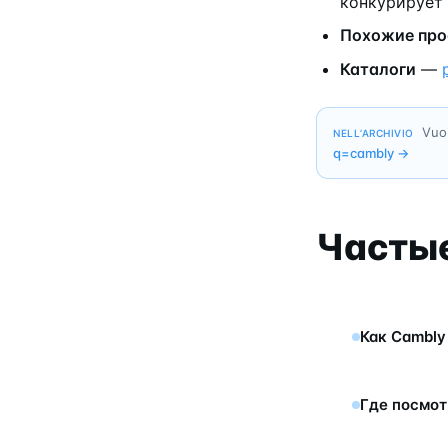
конкурирует 
Похожие пр
Каталоги
—
Vuoi
NELL’ARCHIVIO
q=
cambly
→
Часты
Как Cambly
Где посмот