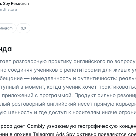
s Spy Research
n di lettura
elegram
X
нда
гает разговорную практику английского по запросу
но соединяя учеников с репетиторами для живых у
обещание — немедленность и аутентичность: реаль
тупный в момент, когда ученик хочет практиковатьс
т приложений с программой. Продукт сильно резони
еглый разговорный английский несёт прямую карьер
ю ценность и где доступ к носителям иначе ограни
проса даёт Cambly узнаваемую географическую конце
ании в архиве
Telegram Ads Spy
активно появляются ср