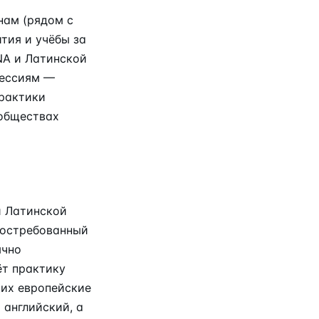
нам (рядом с
тия и учёбы за
NA и Латинской
сессиям —
практики
ообществах
и Латинской
востребованный
ычно
ёт практику
щих европейские
 английский, а