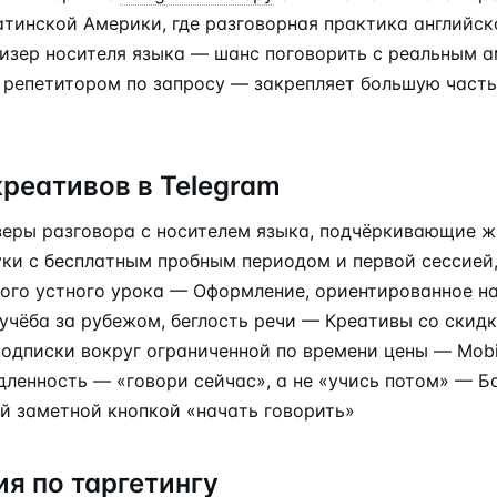
атинской Америки, где разговорная практика английск
Тизер носителя языка — шанс поговорить с реальным 
 репетитором по запросу — закрепляет большую часть
реативов в Telegram
еры разговора с носителем языка, подчёркивающие 
уки с бесплатным пробным периодом и первой сессие
вого устного урока — Оформление, ориентированное н
учёба за рубежом, беглость речи — Креативы со скидк
дписки вокруг ограниченной по времени цены — Mobile
дленность — «говори сейчас», а не «учись потом» — Б
й заметной кнопкой «начать говорить»
я по таргетингу