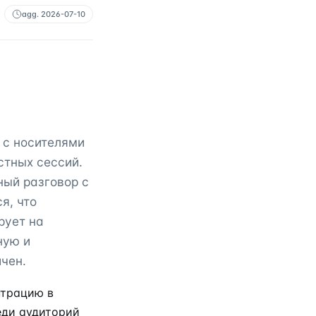
agg.
2026-07-10
 с носителями
стных сессий.
ный разговор с
я, что
рует на
ную и
чен.
нтрацию в
еди аудиторий