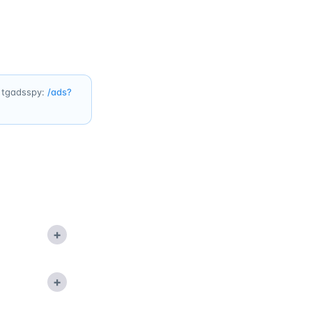
u tgadsspy:
/ads?
+
+