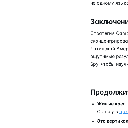
не одному язык
Заключен
Стратегия Cambl
сконцентрирова
Латинской Амер
ощутимые резу
Spy, чтобы изуч
Продолжит
Живые креа
Cambly в
арх
Эта вертика