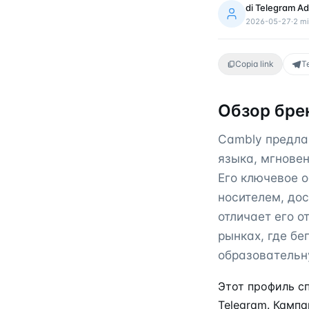
di
Telegram Ad
2026-05-27
·
2
mi
Copia link
T
Обзор бре
Cambly предла
языка, мгновен
Его ключевое 
носителем, дос
отличает его о
рынках, где б
образовательну
Этот профиль с
Telegram. Камп