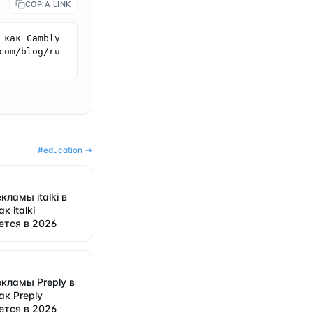
COPIA LINK
как Cambly 
com/blog/ru-
#
education
→
кламы italki в
к italki
ется в 2026
кламы Preply в
ак Preply
ется в 2026