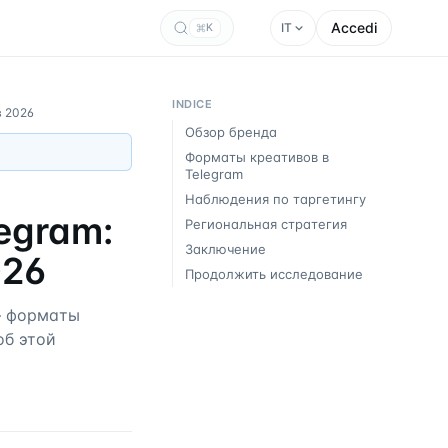
Accedi
IT
K
INDICE
в 2026
Обзор бренда
Форматы креативов в
Telegram
Наблюдения по таргетингу
egram:
Региональная стратегия
Заключение
026
Продолжить исследование
— форматы
об этой