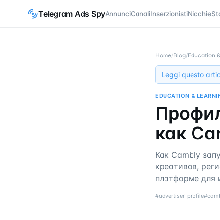
Telegram Ads Spy
Annunci
Canali
Inserzionisti
Nicchie
St
Home
/
Blog
/
Education &
Leggi questo artic
EDUCATION & LEARNI
Профил
как Ca
Как Cambly зап
креативов, реги
платформе для 
#
advertiser-profile
#
camb