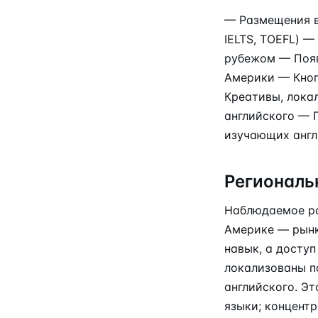
— Размещения в
IELTS, TOEFL) —
рубежом — Появ
Америки — Кноп
Креативы, лока
английского — 
изучающих анг
Региональ
Наблюдаемое ра
Америке — рынк
навык, а доступ
локализованы п
английского. Э
языки; концентр