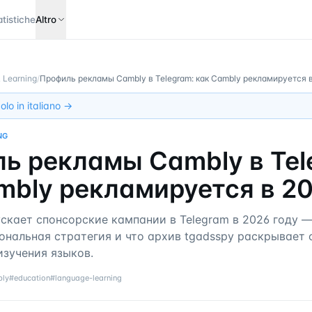
atistiche
Altro
 Learning
/
Профиль рекламы Cambly в Telegram: как Cambly рекламируется 
olo in italiano →
NG
ь рекламы Cambly в Tel
mbly рекламируется в 2
ускает спонсорские кампании в Telegram в 2026 году 
ональная стратегия и что архив tgadsspy раскрывает 
изучения языков.
ly
#
education
#
language-learning