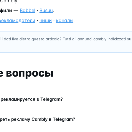
Cambly.
офили
—
Babbel
·
Busuu
.
рекламодатели
·
ниши
·
каналы
.
 i dati live dietro questo articolo? Tutti gli annunci cambly indicizzati s
е вопросы
 рекламируется в Telegram?
реть рекламу Cambly в Telegram?