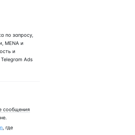
а по запросу,
и, MENA и
ость и
 Telegram Ads
е сообщения
не.
am
, где