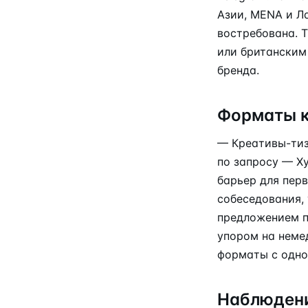
Азии, MENA и Л
востребована. 
или британским
бренда.
Форматы к
— Креативы-тиз
по запросу — Х
барьер для пер
собеседования, 
предложением по
упором на неме
форматы с одно
Наблюдени