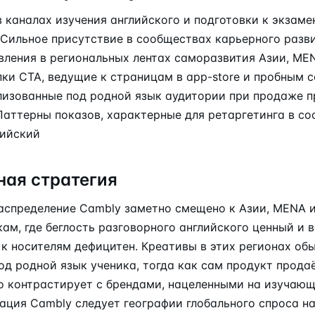
 каналах изучения английского и подготовки к экзаме
 Сильное присутствие в сообществах карьерного разви
ления в региональных лентах саморазвития Азии, ME
ки CTA, ведущие к страницам в app-store и пробным 
лизованные под родной язык аудитории при продаже 
Паттерны показов, характерные для ретаргетинга в с
лийский
ная стратегия
спределение Cambly заметно смещено к Азии, MENA 
ам, где беглость разговорного английского ценный и 
 к носителям дефицитен. Креативы в этих регионах об
од родной язык ученика, тогда как сам продукт прода
то контрастирует с брендами, нацеленными на изучаю
ация Cambly следует географии глобального спроса на