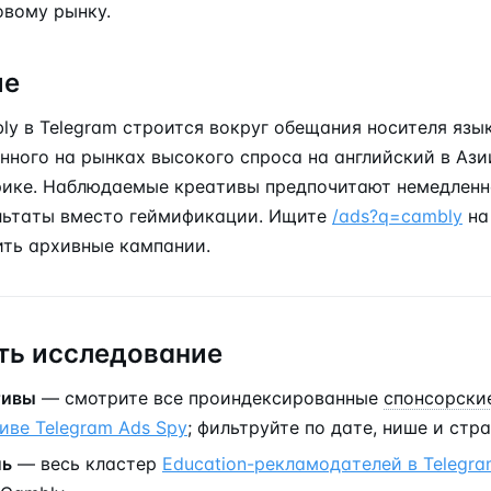
овому рынку.
ие
y в Telegram строится вокруг обещания носителя язык
нного на рынках высокого спроса на английский в Ази
ике. Наблюдаемые креативы предпочитают немедленн
льтаты вместо геймификации. Ищите
/ads?q=cambly
на
ить архивные кампании.
ь исследование
тивы
— смотрите все проиндексированные
спонсорски
иве Telegram Ads Spy
; фильтруйте по дате, нише и стра
ль
— весь кластер
Education-рекламодателей в Telegr