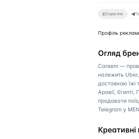
Copia link
T
Профіль реклами
Огляд бре
Careem — прові
належить Uber,
доставкою їжі 
Аравії, Єгипті,
продавати поїз
Telegram у ME
Креативні 