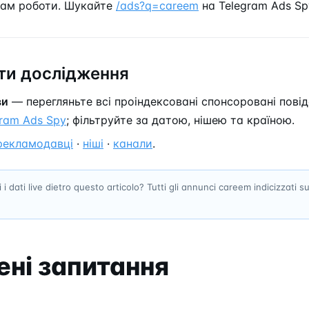
нам роботи. Шукайте
/ads?q=careem
на Telegram Ads Sp
и дослідження
ви
— перегляньте всі проіндексовані спонсоровані пов
gram Ads Spy
; фільтруйте за датою, нішею та країною.
рекламодавці
·
ніші
·
канали
.
 i dati live dietro questo articolo? Tutti gli annunci careem indicizzati 
ні запитання