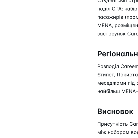
Студентські стр
поділ
CTA
: набі
пасажирів (пром
MENA, розміщенн
застосунок Car
Регіональн
Розподіл Careem
Єгипет, Пакиста
меседжами під 
найбільш MENA-
Висновок
Присутність Car
між набором воді