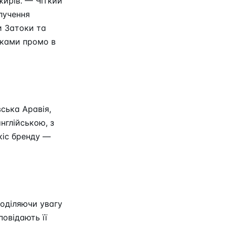
жирів. — Чіткий
алучення
и Затоки та
нками промо в
ська Аравія,
нглійською, з
кіс бренду —
поділяючи увагу
повідають її