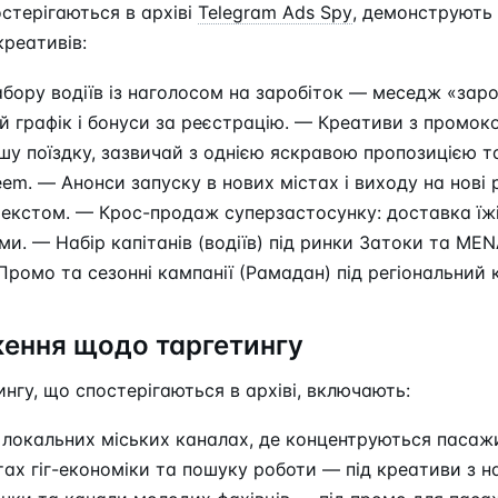
остерігаються в архіві
Telegram Ads Spy
, демонструють
креативів:
бору водіїв із наголосом на заробіток — меседж «заро
й графік і бонуси за реєстрацію. — Креативи з промок
у поїздку, зазвичай з однією яскравою пропозицією та
em. — Анонси запуску в нових містах і виходу на нові 
текстом. — Крос-продаж суперзастосунку: доставка їж
ами. — Набір капітанів (водіїв) під ринки Затоки та ME
Промо та сезонні кампанії (Рамадан) під регіональний 
ення щодо таргетингу
нгу, що спостерігаються в архіві, включають:
локальних міських каналах, де концентруються пасажи
тах гіг-економіки та пошуку роботи — під креативи з н