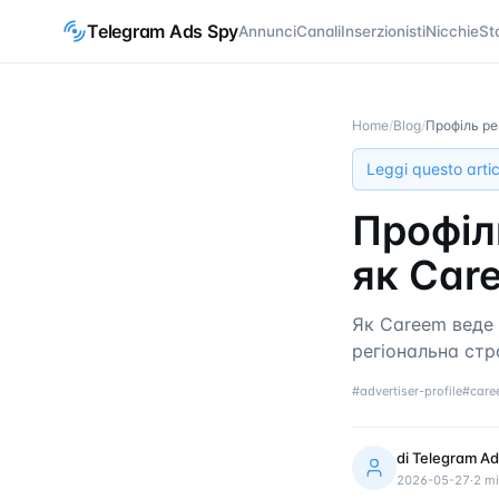
Telegram Ads Spy
Annunci
Canali
Inserzionisti
Nicchie
St
Home
/
Blog
/
Профіль ре
Leggi questo artic
Профіл
як Car
Як Careem веде 
регіональна стр
#
advertiser-profile
#
care
di
Telegram Ad
2026-05-27
·
2
mi