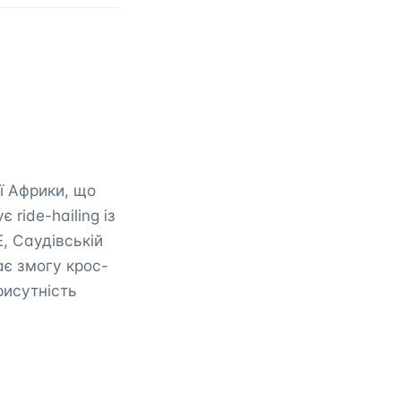
ї Африки, що
ride-hailing із
, Саудівській
ає змогу крос-
рисутність