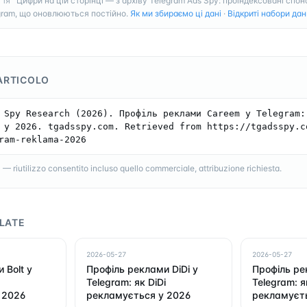
Цифри на цій сторінці — з архіву Telegram Ads Spy: проіндексовані спон
ГІЯ
gram, що оновлюються постійно.
Як ми збираємо ці дані
·
Відкриті набори дан
ARTICOLO
 Spy Research (2026). Профіль реклами Careem у Telegram: 
 у 2026. tgadsspy.com. Retrieved from https://tgadsspy.c
ram-reklama-2026
 riutilizzo consentito incluso quello commerciale, attribuzione richiesta.
LATE
2026-05-27
2026-05-27
 Bolt у
Профіль реклами DiDi у
Профіль ре
Telegram: як DiDi
Telegram: я
 2026
рекламується у 2026
рекламуєть