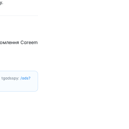
y.
ідомлення Careem
su tgadsspy:
/ads?