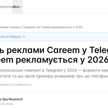
atistiche
Altro
клами Careem у Telegram: як Careem рекламується у 2026
olo in italiano →
ь реклами Careem у Tele
eem рекламується у 202
спонсорські кампанії в Telegram у 2026 — формати кре
атегія та що архів tgadsspy розкриває про цю платформу
em
#
ride-hailing
#
mobility
s Spy Research
n di lettura