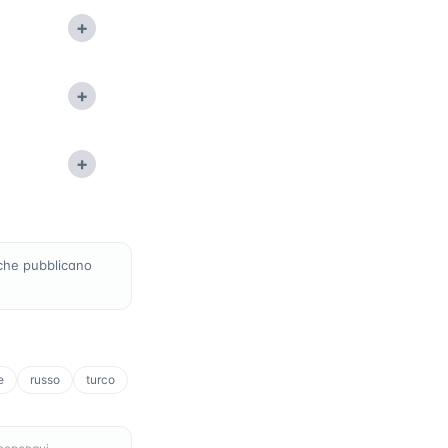
+
+
+
che pubblicano
e
russo
turco