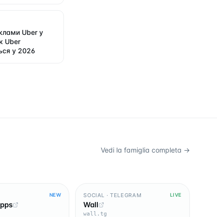
клами Uber у
к Uber
ся у 2026
Vedi la famiglia completa →
SOCIAL · TELEGRAM
NEW
LIVE
Apps
Wall
wall.tg