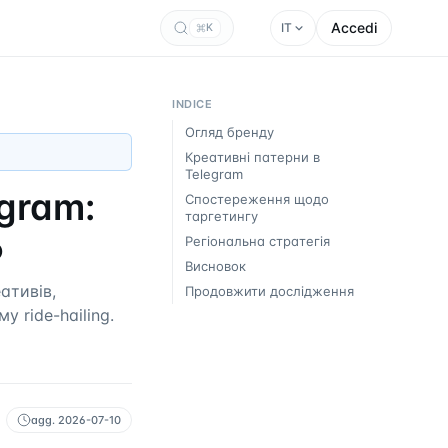
Accedi
IT
K
INDICE
Огляд бренду
Креативні патерни в
Telegram
gram:
Спостереження щодо
таргетингу
6
Регіональна стратегія
Висновок
ативів,
Продовжити дослідження
 ride-hailing.
agg.
2026-07-10