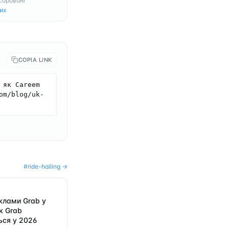
соровані
их
COPIA LINK
як Careem 
om/blog/uk-
#
ride-hailing
→
клами Grab у
к Grab
ся у 2026