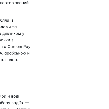
 повторюваний
бляй із
одами та
 діплінком у
ринки з
і та Careem Pay
NA, арабською й
календар.
ри й водії. —
абору водіїв. —