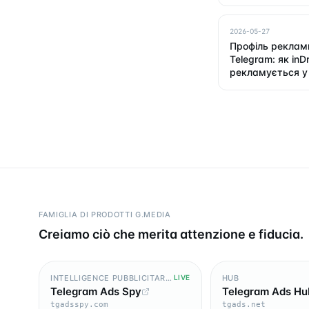
2026-05-27
Профіль реклами
Telegram: як inDr
рекламується у
FAMIGLIA DI PRODOTTI G.MEDIA
Creiamo ciò che merita attenzione e fiducia.
INTELLIGENCE PUBBLICITARIA
HUB
LIVE
Telegram Ads Spy
Telegram Ads Hu
tgadsspy.com
tgads.net