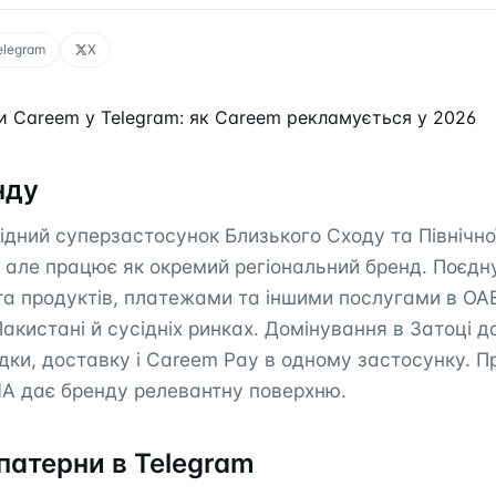
elegram
X
 Careem у Telegram: як Careem рекламується у 2026
нду
дний суперзастосунок Близького Сходу та Північно
 але працює як окремий регіональний бренд. Поєднує 
та продуктів, платежами та іншими послугами в ОАЕ
 Пакистані й сусідніх ринках. Домінування в Затоці д
дки, доставку і Careem Pay в одному застосунку. П
NA дає бренду релевантну поверхню.
патерни в Telegram