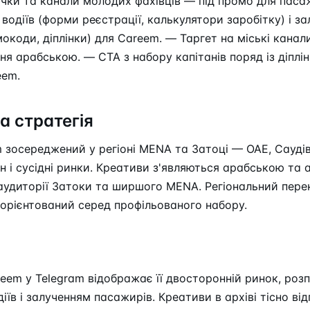
ічки та канали молодих фахівців — під промо для паса
р водіїв (форми реєстрації, калькулятори заробітку) і з
окоди, діплінки) для Careem. — Таргет на міські канал
я арабською. — CTA з набору капітанів поряд із діплі
eem.
а стратегія
 зосереджений у регіоні MENA та Затоці — ОАЕ, Саудів
н і сусідні ринки. Креативи з'являються арабською та а
аудиторії Затоки та ширшого MENA. Регіональний пере
орієнтований серед профільованого набору.
eem у Telegram відображає її двосторонній ринок, роз
їв і залученням пасажирів. Креативи в архіві тісно від