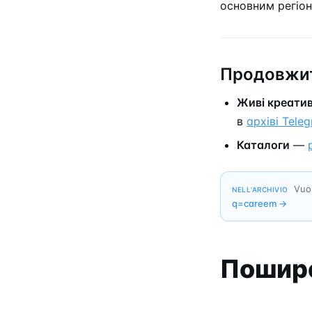
основним регіо
Продовжит
Живі креати
в
архіві Tele
Каталоги
—
Vuoi
NELL’ARCHIVIO
q=
careem
→
Пошире