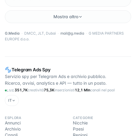
Mostra altro
G.Media
·
DMCC, JLT, Dubai
·
mail@g.media
·
G MEDIA PARTNERS
EUROPE d.o.o.
Telegram Ads Spy
Servizio spy per Telegram Ads e archivio pubblico.
Ricerca, avvisi, analytics e API — tutto in un posto.
351,7K
creatività
75,3K
inserzionisti
12,1 Mln
canali nel pool
LIVE
IT
ESPLORA
CATEGORIE
Annunci
Nicchie
Archivio
Paesi
Canali
Regioni