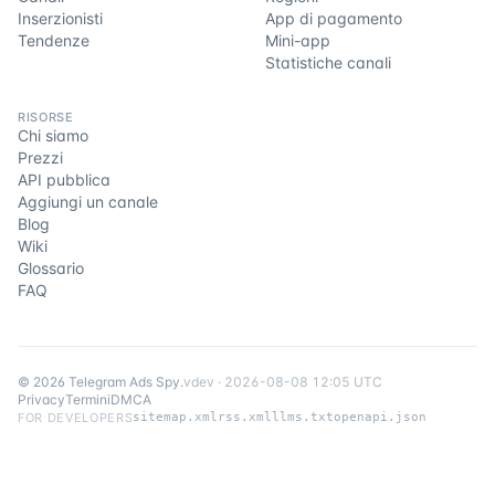
Inserzionisti
App di pagamento
Tendenze
Mini-app
Statistiche canali
RISORSE
Chi siamo
Prezzi
API pubblica
Aggiungi un canale
Blog
Wiki
Glossario
FAQ
©
2026
Telegram Ads Spy
.
v
dev
·
2026-08-08 12:05 UTC
Privacy
Termini
DMCA
FOR DEVELOPERS
sitemap.xml
rss.xml
llms.txt
openapi.json