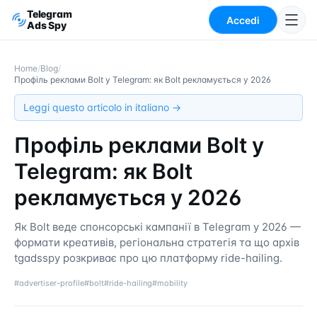
Telegram
Accedi
Ads Spy
Home
/
Blog
/
Профіль реклами Bolt у Telegram: як Bolt рекламується у 2026
Leggi questo articolo in italiano →
Профіль реклами Bolt у
Telegram: як Bolt
рекламується у 2026
Як Bolt веде спонсорські кампанії в Telegram у 2026 —
формати креативів, регіональна стратегія та що архів
tgadsspy розкриває про цю платформу ride-hailing.
#
advertiser-profile
#
bolt
#
ride-hailing
#
mobility