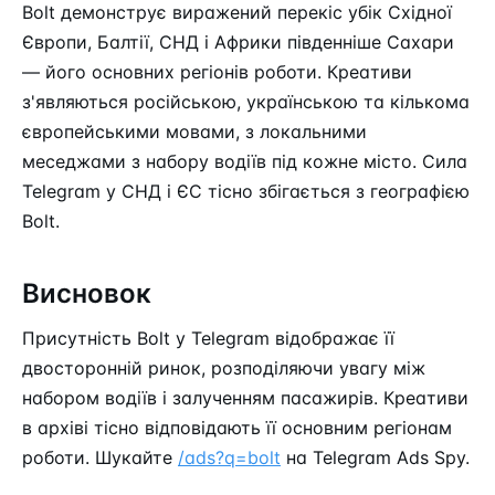
Bolt демонструє виражений перекіс убік Східної
Європи, Балтії, СНД і Африки південніше Сахари
— його основних регіонів роботи. Креативи
з'являються російською, українською та кількома
європейськими мовами, з локальними
меседжами з набору водіїв під кожне місто. Сила
Telegram у СНД і ЄС тісно збігається з географією
Bolt.
Висновок
Присутність Bolt у Telegram відображає її
двосторонній ринок, розподіляючи увагу між
набором водіїв і залученням пасажирів. Креативи
в архіві тісно відповідають її основним регіонам
роботи. Шукайте
/ads?q=bolt
на Telegram Ads Spy.