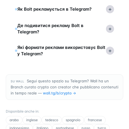
+
Як Bolt рекламується в Telegram?
Де подивитися рекламу Bolt в
+
Telegram?
Які формати реклами використовує Bolt
+
у Telegram?
Segui questo spazio su Telegram? Wall ha un
SU WALL
Branch curato crypto con creator che pubblicano contenuti
in tempo reale —
wall.tg/b/
crypto
→
Disponibile anche in
:
arabo
inglese
tedesco
spagnolo
francese
indonesiano
italiano
portoghese
russo
turco