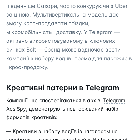
південніше Сахари, часто конкуруючи з Uber
за ціною. Мультивертикальна модель дає
змогу крос-продавати поїздки,
мікромобільність і доставку. У Telegram —
активно використовуваному в ключових
ринках Bolt — бренд може водночас вести
кампанії з набору водіїв, промо для пасажирів
і крос-продажу.
Креативні патерни в Telegram
Кампанії, що спостерігаються в архіві
Telegram
Ads Spy
, демонструють повторюваний набір
форматів креативів:
— Креативи з набору водіїв із наголосом на
заробіток — меседж «заробляй із Bolt», гнучкий