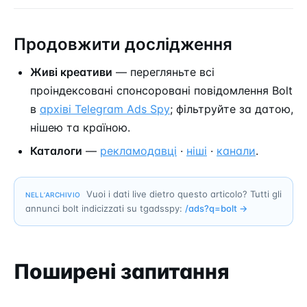
Продовжити дослідження
Живі креативи
— перегляньте всі
проіндексовані спонсоровані повідомлення Bolt
в
архіві Telegram Ads Spy
; фільтруйте за датою,
нішею та країною.
Каталоги
—
рекламодавці
·
ніші
·
канали
.
Vuoi i dati live dietro questo articolo? Tutti gli
NELL’ARCHIVIO
annunci bolt indicizzati su tgadsspy:
/ads?q=
bolt
→
Поширені запитання