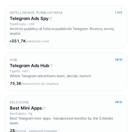
INTELLIGENCE PUBBLICITARIA
LIVE
Telegram Ads Spy
tgadsspy.com
Archivio pubblico di tutta la pubblicità Telegram. Ricerca, avvisi,
analisi.
351,7K
creatività rivali
HUB
NEW
Telegram Ads Hub
tgads.net
Where Telegram advertisers learn, decide, launch.
75,3K
inserzionisti da studiare
SELEZIONE
NEW
Best Mini Apps
bestapps.tg
Best Telegram mini-apps · handpicked monthly by the G.Media
team.
28
nicchie · selezione manuale