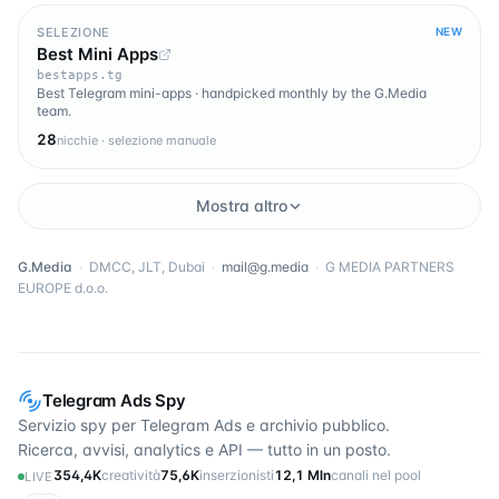
SELEZIONE
NEW
Best Mini Apps
bestapps.tg
Best Telegram mini-apps · handpicked monthly by the G.Media
team.
28
nicchie · selezione manuale
Mostra altro
G.Media
·
DMCC, JLT, Dubai
·
mail@g.media
·
G MEDIA PARTNERS
EUROPE d.o.o.
Telegram Ads Spy
Servizio spy per Telegram Ads e archivio pubblico.
Ricerca, avvisi, analytics e API — tutto in un posto.
354,4K
creatività
75,6K
inserzionisti
12,1 Mln
canali nel pool
LIVE