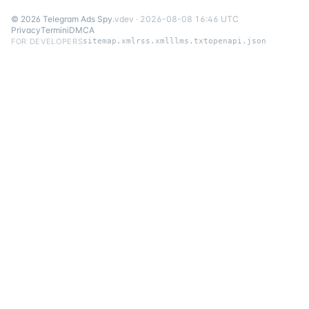
©
2026
Telegram Ads Spy
.
v
dev
·
2026-08-08 16:46 UTC
Privacy
Termini
DMCA
FOR DEVELOPERS
sitemap.xml
rss.xml
llms.txt
openapi.json