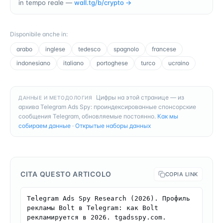
in tempo reale —
wall.tg/b/
crypto
→
Disponibile anche in
:
arabo
inglese
tedesco
spagnolo
francese
indonesiano
italiano
portoghese
turco
ucraino
Цифры на этой странице — из
ДАННЫЕ И МЕТОДОЛОГИЯ
архива Telegram Ads Spy: проиндексированные спонсорские
сообщения Telegram, обновляемые постоянно.
Как мы
собираем данные
·
Открытые наборы данных
CITA QUESTO ARTICOLO
COPIA LINK
Telegram Ads Spy Research (2026). Профиль 
рекламы Bolt в Telegram: как Bolt 
рекламируется в 2026. tgadsspy.com. 