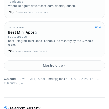
tgads.net
Where Telegram advertisers learn, decide, launch.
75,8K
inserzionisti da studiare
SELEZIONE
NEW
Best Mini Apps
bestapps.tg
Best Telegram mini-apps · handpicked monthly by the G.Media
team.
28
nicchie · selezione manuale
Mostra altro
G.Media
·
DMCC, JLT, Dubai
·
mail@g.media
·
G MEDIA PARTNERS
EUROPE d.o.o.
Telegram Ads Spy