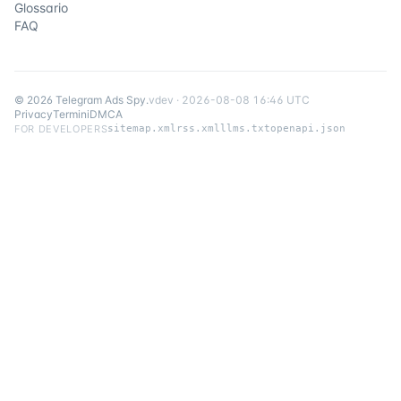
Glossario
FAQ
©
2026
Telegram Ads Spy
.
v
dev
·
2026-08-08 16:46 UTC
Privacy
Termini
DMCA
FOR DEVELOPERS
sitemap.xml
rss.xml
llms.txt
openapi.json