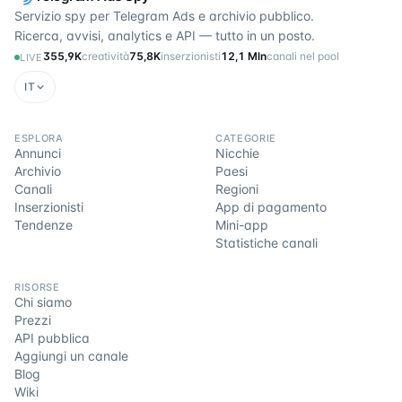
Servizio spy per Telegram Ads e archivio pubblico.
Ricerca, avvisi, analytics e API — tutto in un posto.
355,9K
creatività
75,8K
inserzionisti
12,1 Mln
canali nel pool
LIVE
IT
ESPLORA
CATEGORIE
Annunci
Nicchie
Archivio
Paesi
Canali
Regioni
Inserzionisti
App di pagamento
Tendenze
Mini-app
Statistiche canali
RISORSE
Chi siamo
Prezzi
API pubblica
Aggiungi un canale
Blog
Wiki