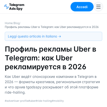
Telegram
Accedi
Ads Spy
Home
/
Blog
/
Профиль рекламы Uber в Telegram: как Uber рекламируется в 2026
Leggi questo articolo in italiano →
Профиль рекламы Uber в
Telegram: как Uber
рекламируется в 2026
Как Uber ведёт спонсорские кампании в Telegram в
2026 — форматы креативов, региональная стратегия
и что архив tgadsspy раскрывает об этой платформе
ride-hailing.
#
advertiser-profile
#
uber
#
ride-hailing
#
mobility