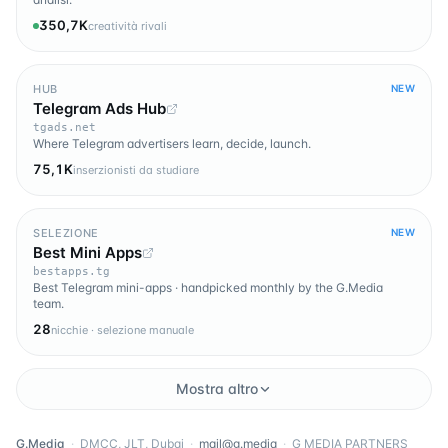
350,7K
creatività rivali
HUB
NEW
Telegram Ads Hub
tgads.net
Where Telegram advertisers learn, decide, launch.
75,1K
inserzionisti da studiare
SELEZIONE
NEW
Best Mini Apps
bestapps.tg
Best Telegram mini-apps · handpicked monthly by the G.Media
team.
28
nicchie · selezione manuale
Mostra altro
G.Media
·
DMCC, JLT, Dubai
·
mail@g.media
·
G MEDIA PARTNERS