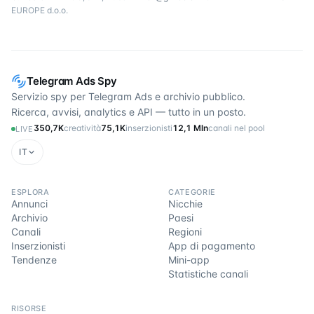
EUROPE d.o.o.
Telegram Ads Spy
Servizio spy per Telegram Ads e archivio pubblico.
Ricerca, avvisi, analytics e API — tutto in un posto.
350,7K
creatività
75,1K
inserzionisti
12,1 Mln
canali nel pool
LIVE
IT
ESPLORA
CATEGORIE
Annunci
Nicchie
Archivio
Paesi
Canali
Regioni
Inserzionisti
App di pagamento
Tendenze
Mini-app
Statistiche canali
RISORSE