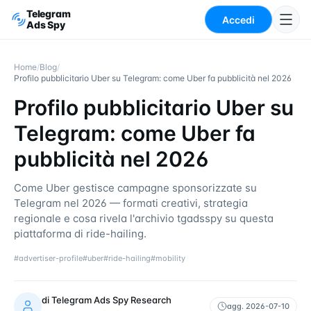
Telegram
Accedi
Ads Spy
Home
/
Blog
/
Profilo pubblicitario Uber su Telegram: come Uber fa pubblicità nel 2026
Profilo pubblicitario Uber su
Telegram: come Uber fa
pubblicità nel 2026
Come Uber gestisce campagne sponsorizzate su
Telegram nel 2026 — formati creativi, strategia
regionale e cosa rivela l'archivio tgadsspy su questa
piattaforma di ride-hailing.
#
advertiser-profile
#
uber
#
ride-hailing
#
mobility
di
Telegram Ads Spy Research
agg.
2026-07-10