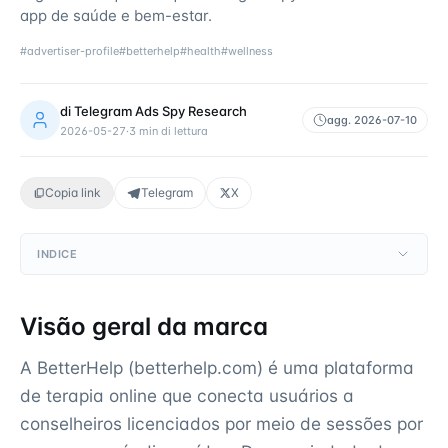
app de saúde e bem-estar.
#
advertiser-profile
#
betterhelp
#
health
#
wellness
di
Telegram Ads Spy Research
agg.
2026-07-10
2026-05-27
·
3
min di lettura
Copia link
Telegram
X
INDICE
Visão geral da marca
A BetterHelp (betterhelp.com) é uma plataforma
de terapia online que conecta usuários a
conselheiros licenciados por meio de sessões por