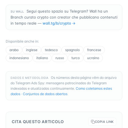
Segui questo spazio su Telegram? Wall ha un
SU WALL
Branch curato crypto con creator che pubblicano contenuti
in tempo reale —
wall.tg/b/
crypto
→
Disponibile anche in
:
arabo
inglese
tedesco
spagnolo
francese
indonesiano
italiano
russo
turco
ucraino
Os números desta página vêm do arquivo
DADOS E METODOLOGIA
do Telegram Ads Spy: mensagens patrocinadas do Telegram
indexadas e atualizadas continuamente.
Como coletamos estes
dados
·
Conjuntos de dados abertos
CITA QUESTO ARTICOLO
COPIA LINK