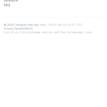
Glossario
FAQ
©
2026
Telegram Ads Spy
.
v
dev
·
2026-08-06 20:51 UTC
Privacy
Termini
DMCA
FOR DEVELOPERS
sitemap.xml
rss.xml
llms.txt
openapi.json