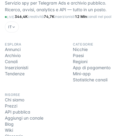
Servizio spy per Telegram Ads e archivio pubblico.
Ricerca, avvisi, analytics e API — tutto in un posto.
346,4K
creatività
74,7K
inserzionisti
12 Mln
canali nel pool
LIVE
IT
ESPLORA
CATEGORIE
Annunci
Nicchie
Archivio
Paesi
Canali
Regioni
Inserzionisti
App di pagamento
Tendenze
Mini-app
Statistiche canali
RISORSE
Chi siamo
Prezzi
API pubblica
Aggiungi un canale
Blog
Wiki