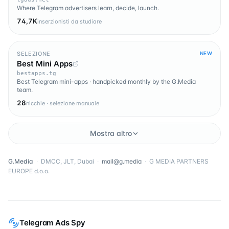
Where Telegram advertisers learn, decide, launch.
74,7K
inserzionisti da studiare
SELEZIONE
NEW
Best Mini Apps
bestapps.tg
Best Telegram mini-apps · handpicked monthly by the G.Media
team.
28
nicchie · selezione manuale
Mostra altro
G.Media
·
DMCC, JLT, Dubai
·
mail@g.media
·
G MEDIA PARTNERS
EUROPE d.o.o.
Telegram Ads Spy