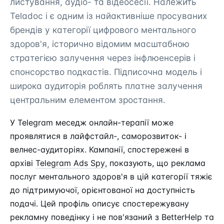
листування, аудіо- та відеосесії. Належить
Teladoc і є одним із найактивніше просуваних
брендів у категорії цифрового ментального
здоров'я, історично відомим масштабною
стратегією залучення через інфлюенсерів і
спонсорство подкастів. Підписочна модель і
широка аудиторія роблять платне залучення
центральним елементом зростання.
У Telegram меседж онлайн-терапії може
проявлятися в лайфстайл-, саморозвиток- і
велнес-аудиторіях. Кампанії, спостережені в
архіві
Telegram Ads Spy
, показують, що реклама
послуг ментального здоров'я в цій категорії тяжіє
до підтримуючої, орієнтованої на доступність
подачі. Цей профіль описує спостережувану
рекламну поведінку і не пов'язаний з BetterHelp та