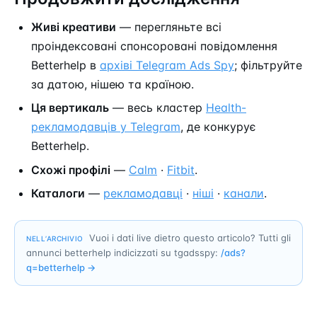
Живі креативи
— перегляньте всі
проіндексовані спонсоровані повідомлення
Betterhelp в
архіві Telegram Ads Spy
; фільтруйте
за датою, нішею та країною.
Ця вертикаль
— весь кластер
Health-
рекламодавців у Telegram
, де конкурує
Betterhelp.
Схожі профілі
—
Calm
·
Fitbit
.
Каталоги
—
рекламодавці
·
ніші
·
канали
.
Vuoi i dati live dietro questo articolo? Tutti gli
NELL’ARCHIVIO
annunci betterhelp indicizzati su tgadsspy:
/ads?
q=
betterhelp
→