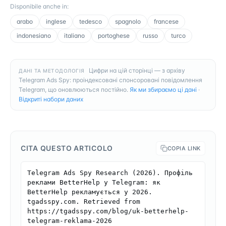
Disponibile anche in
:
arabo
inglese
tedesco
spagnolo
francese
indonesiano
italiano
portoghese
russo
turco
Цифри на цій сторінці — з архіву
ДАНІ ТА МЕТОДОЛОГІЯ
Telegram Ads Spy: проіндексовані спонсоровані повідомлення
Telegram, що оновлюються постійно.
Як ми збираємо ці дані
·
Відкриті набори даних
CITA QUESTO ARTICOLO
COPIA LINK
Telegram Ads Spy Research (2026). Профіль 
реклами BetterHelp у Telegram: як 
BetterHelp рекламується у 2026. 
tgadsspy.com. Retrieved from 
https://tgadsspy.com/blog/uk-betterhelp-
telegram-reklama-2026