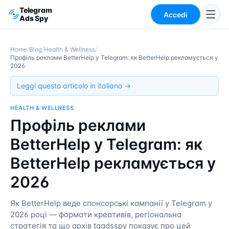
Telegram
Accedi
Ads Spy
Home
/
Blog
/
Health & Wellness
/
Профіль реклами BetterHelp у Telegram: як BetterHelp рекламується у
2026
Leggi questo articolo in italiano →
HEALTH & WELLNESS
Профіль реклами
BetterHelp у Telegram: як
BetterHelp рекламується у
2026
Як BetterHelp веде спонсорські кампанії у Telegram у
2026 році — формати креативів, регіональна
стратегія та що архів tgadsspy показує про цей