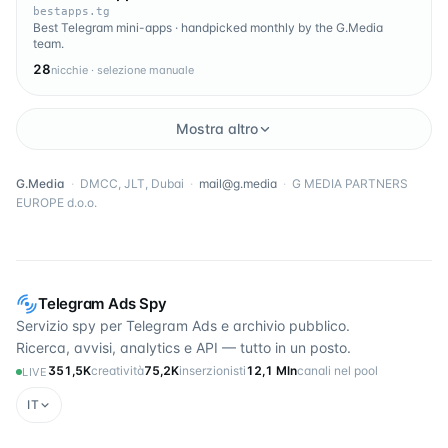
bestapps.tg
Best Telegram mini-apps · handpicked monthly by the G.Media
team.
28
nicchie · selezione manuale
Mostra altro
G.Media
·
DMCC, JLT, Dubai
·
mail@g.media
·
G MEDIA PARTNERS
EUROPE d.o.o.
Telegram Ads Spy
Servizio spy per Telegram Ads e archivio pubblico.
Ricerca, avvisi, analytics e API — tutto in un posto.
351,5K
creatività
75,2K
inserzionisti
12,1 Mln
canali nel pool
LIVE
IT