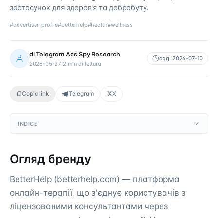
застосунок для здоров'я та добробуту.
#
advertiser-profile
#
betterhelp
#
health
#
wellness
di
Telegram Ads Spy Research
agg.
2026-07-10
2026-05-27
·
2
min di lettura
Copia link
Telegram
X
INDICE
Огляд бренду
BetterHelp (betterhelp.com) — платформа
онлайн-терапії, що з'єднує користувачів з
ліцензованими консультантами через