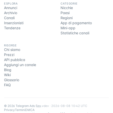
ESPLORA
CATEGORIE
Annunci
Nicchie
Archivio
Paesi
Canali
Regioni
Inserzionisti
App di pagamento
Tendenze
Mini-app
Statistiche canali
RISORSE
Chi siamo
Prezzi
API pubblica
Aggiungi un canale
Blog
Wiki
Glossario
FAQ
©
2026
Telegram Ads Spy
.
v
dev
·
2026-08-08 10:42 UTC
Privacy
Termini
DMCA