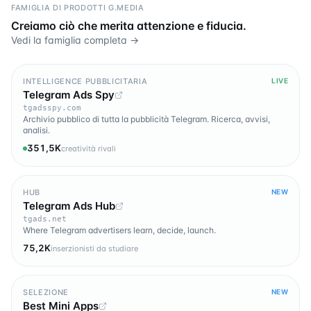
FAMIGLIA DI PRODOTTI G.MEDIA
Creiamo ciò che merita attenzione e fiducia.
Vedi la famiglia completa →
INTELLIGENCE PUBBLICITARIA
LIVE
Telegram Ads Spy
tgadsspy.com
Archivio pubblico di tutta la pubblicità Telegram. Ricerca, avvisi,
analisi.
351,5K
creatività rivali
HUB
NEW
Telegram Ads Hub
tgads.net
Where Telegram advertisers learn, decide, launch.
75,2K
inserzionisti da studiare
SELEZIONE
NEW
Best Mini Apps